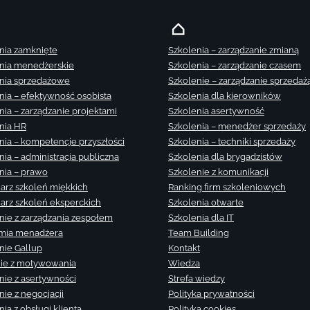
nia zamknięte
Szkolenia – zarządzanie zmianą
nia menedżerskie
Szkolenia – zarządzanie czasem
nia sprzedażowe
Szkolenie – zarządzanie sprzedaż
nia – efektywność osobista
Szkolenia dla kierowników
nia – zarządzanie projektami
Szkolenia asertywność
nia HR
Szkolenia – menedżer sprzedaży
nia – kompetencje przyszłości
Szkolenia – techniki sprzedaży
nia – administracja publiczna
Szkolenia dla brygadzistów
nia – prawo
Szkolenie z komunikacji
arz szkoleń miękkich
Ranking firm szkoleniowych
arz szkoleń eksperckich
Szkolenia otwarte
nie z zarządzania zespołem
Szkolenia dla IT
mia menadżera
Team Building
nie Gallup
Kontakt
ie z motywowania
Wiedza
nie z asertywności
Strefa wiedzy
nie z negocjacji
Polityka prywatności
ia z obsługi klienta
Polityka cookies