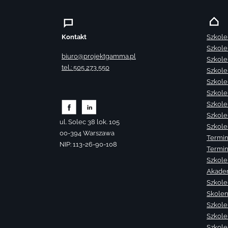
Kontakt
Szkole
Szkole
biuro@projektgamma.pl
Szkole
tel.: 505 273 550
Szkole
Szkole
Szkole
Szkole
Szkole
ul. Solec 38 lok. 105
Szkole
00-394 Warszawa
Termin
NIP: 113-26-90-108
Termin
Szkole
Akade
Szkole
Skolen
Szkole
Szkole
Szkolen