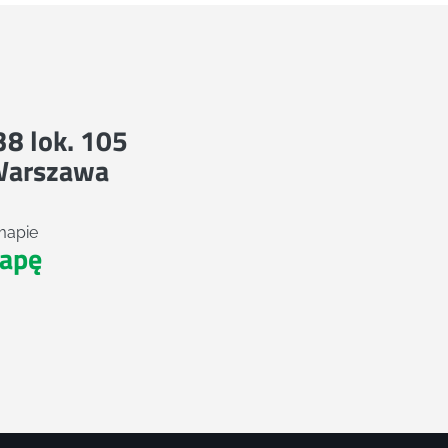
 38 lok. 105
Warszawa
mapie
apę