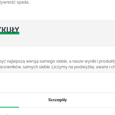
ktywność spada.
YKUŁY
ć najlepszą wersją samego siebie, a nasze wyniki i produkty
cowników, samych siebie. Liczymy na podwyżkę, awans i ch
znych kierunków studiów. Pozwala zdobyć wiedzę na temat 
Szczegóły
sów decyzyjnych.