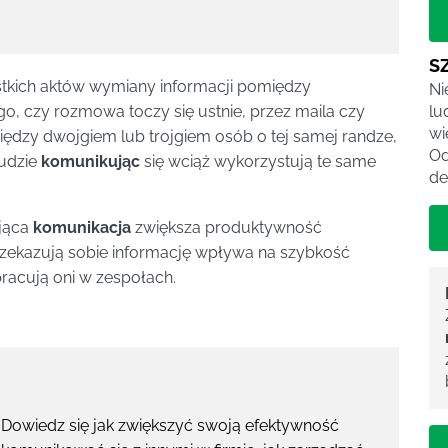
S
tkich aktów wymiany informacji pomiędzy
Ni
lu
go, czy rozmowa toczy się ustnie, przez maila czy
wi
iędzy dwojgiem lub trojgiem osób o tej samej randze,
Od
udzie
komunikując
się wciąż wykorzystują te same
de
ająca
komunikacja
zwiększa produktywność
rzekazują sobie informację wpływa na szybkość
pracują oni w zespołach.
. Dowiedz się jak zwiększyć swoją efektywność