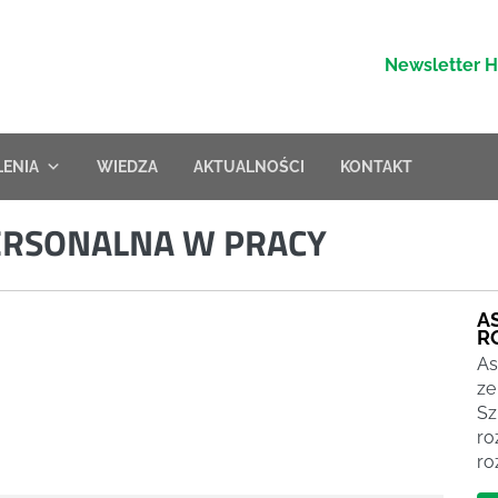
Newsletter 
LENIA
WIEDZA
AKTUALNOŚCI
KONTAKT
ERSONALNA W PRACY
A
R
As
ze
Sz
ro
ro