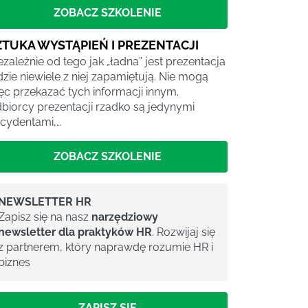
ZOBACZ SZKOLENIE
ZTUKA WYSTĄPIEŃ I PREZENTACJI
ezależnie od tego jak „ładna” jest prezentacja
dzie niewiele z niej zapamiętują. Nie mogą
ęc przekazać tych informacji innym.
biorcy prezentacji rzadko są jedynymi
cydentami,…
ZOBACZ SZKOLENIE
NEWSLETTER HR
Zapisz się na nasz
narzędziowy
newsletter dla praktyków HR
. Rozwijaj się
z partnerem, który naprawdę rozumie HR i
biznes
ZAPISZ SIĘ