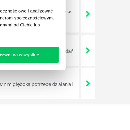
ołecznościowe i analizować
ajdują zatrudnienie nie tylko w
artnerom społecznościowym,
o rodzaju ośrodkach
h czy nawet w sektorze HR.
anymi od Ciebie lub
ę jednak do najważniejszych zadań
ezwól na wszystkie
nim głęboką potrzebę działania i