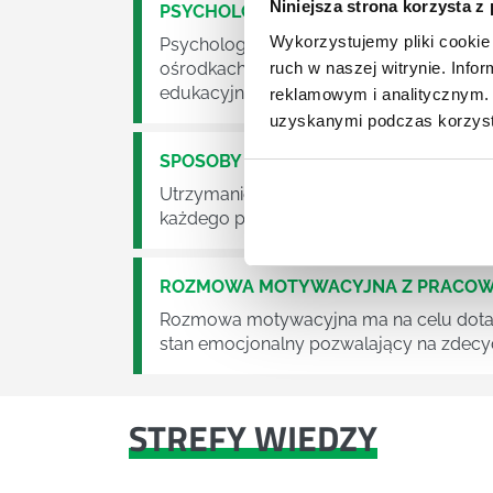
Niniejsza strona korzysta z
PSYCHOLOGIA W ZARZĄDZANIU PRAC
Wykorzystujemy pliki cookie 
Psychologia to kierunek wbrew pozorom 
ruch w naszej witrynie. Inf
ośrodkach służby zdrowie czy we własny
edukacyjnych, na warsztatach, w korpo
reklamowym i analitycznym. 
uzyskanymi podczas korzysta
SPOSOBY NA MOTYWACJĘ
Utrzymanie wysokiego poziomu motywacji
każdego przełożonego i menedżera.
ROZMOWA MOTYWACYJNA Z PRACOW
Rozmowa motywacyjna ma na celu dotarc
stan emocjonalny pozwalający na zdecyd
STREFY WIEDZY