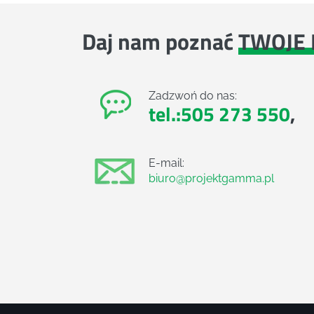
Daj nam poznać
TWOJE 
Zadzwoń do nas:
tel.:505 273 550
,
E-mail:
biuro@projektgamma.pl