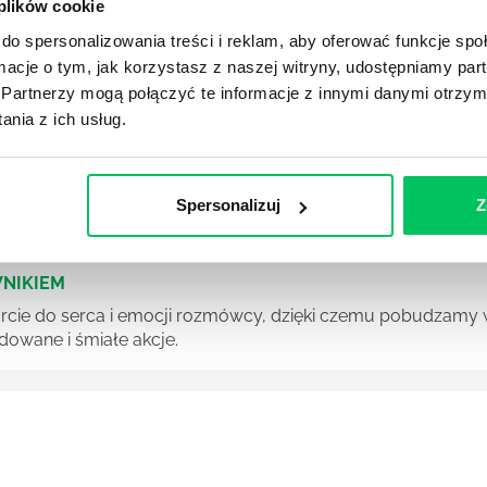
 plików cookie
A
do spersonalizowania treści i reklam, aby oferować funkcje sp
z ogromnymi perspektywami na przyszłość. Psychologowie zn
ormacje o tym, jak korzystasz z naszej witryny, udostępniamy p
ch gabinetach psychologicznych, ale również we wszelkieg
racjach przy pomocy opracowywania strategii marketingowyc
Partnerzy mogą połączyć te informacje z innymi danymi otrzym
nia z ich usług.
 wśród zespołu potrafi być nie lada wyzwaniem, zalicza si
Spersonalizuj
Z
NIKIEM
ie do serca i emocji rozmówcy, dzięki czemu pobudzamy w 
owane i śmiałe akcje.