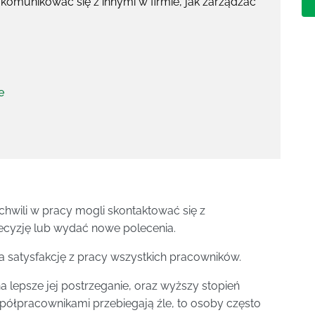
 komunikować się z innymi w firmie, jak zarządzać
e
 chwili w pracy mogli skontaktować się z
decyzję lub wydać nowe polecenia.
 satysfakcję z pracy wszystkich pracowników.
a lepsze jej postrzeganie, oraz wyższy stopień
współpracownikami przebiegają źle, to osoby często