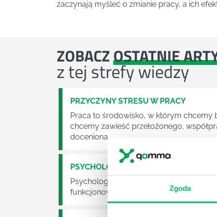
zaczynają myśleć o zmianie pracy, a ich efe
ZOBACZ
OSTATNIE ART
z tej strefy wiedzy
PRZYCZYNY STRESU W PRACY
Praca to środowisko, w którym chcemy by
chcemy zawieść przełożonego, współpra
doceniona.
PSYCHOLOGIA I CO DALEJ
Psychologia to jeden z bardziej klasyc
Zgoda
funkcjonowania ludzkiej psychiki, proce