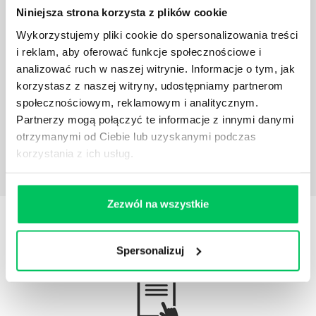
Niniejsza strona korzysta z plików cookie
Wykorzystujemy pliki cookie do spersonalizowania treści
ROZMOWA MOTYWACYJNA Z PRACOWNIKIEM
i reklam, aby oferować funkcje społecznościowe i
Rozmowa motywacyjna ma na celu dotarcie do serca
analizować ruch w naszej witrynie. Informacje o tym, jak
i emocji rozmówcy, dzięki czemu pobudzamy w nim
korzystasz z naszej witryny, udostępniamy partnerom
głęboką potrzebę działania i stan emocjonalny
społecznościowym, reklamowym i analitycznym.
pozwalający na zdecydowane i śmiałe akcje.
Partnerzy mogą połączyć te informacje z innymi danymi
otrzymanymi od Ciebie lub uzyskanymi podczas
korzystania z ich usług.
Zezwól na wszystkie
STREFY WIEDZY
Spersonalizuj