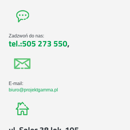
Zadzwoń do nas:
tel.:505 273 550
,
E-mail:
biuro@projektgamma.pl
ul. Solec 38 lok. 105