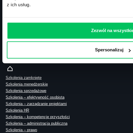
biuro@projektgamma.pl
z ich usług.
tel.: 505 273 550
Zezwól na wszystki
ul. Solec 38 lok. 105
00-394 Warszawa
Spersonalizuj
NIP: 113-26-90-108
Szkolenia zamknięte
Szkolenia menedżerskie
Szkolenia sprzedażowe
Szkolenia – efektywność osobista
Szkolenia – zarządzanie projektami
Szkolenia HR
Szkolenia – kompetencje przyszłości
Szkolenia – administracja publiczna
Szkolenia – prawo