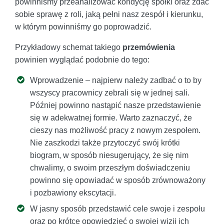
powinniśmy przeanalizować kondycję spółki oraz zdać
sobie sprawę z roli, jaką pełni nasz zespół i kierunku,
w którym powinniśmy go poprowadzić.
Przykładowy schemat takiego
przemówienia
powinien wyglądać podobnie do tego:
Wprowadzenie – najpierw należy zadbać o to by
wszyscy pracownicy zebrali się w jednej sali.
Później powinno nastąpić nasze przedstawienie
się w adekwatnej formie. Warto zaznaczyć, że
cieszy nas możliwość pracy z nowym zespołem.
Nie zaszkodzi także przytoczyć swój krótki
biogram, w sposób niesugerujący, że się nim
chwalimy, o swoim przeszłym doświadczeniu
powinno się opowiadać w sposób zrównoważony
i pozbawiony ekscytacji.
W jasny sposób przedstawić cele swoje i zespołu
oraz po krótce opowiedzieć o swojej wizji ich