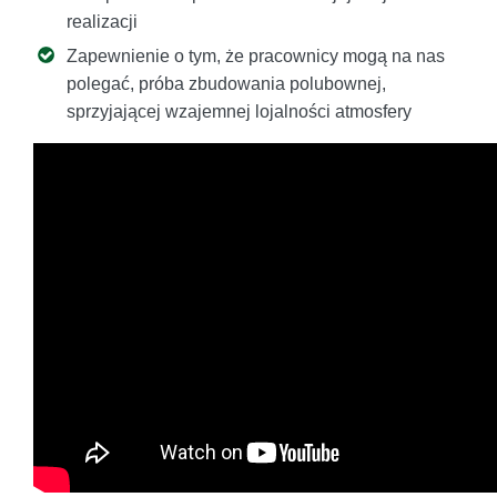
realizacji
Zapewnienie o tym, że pracownicy mogą na nas
polegać, próba zbudowania polubownej,
sprzyjającej wzajemnej lojalności atmosfery