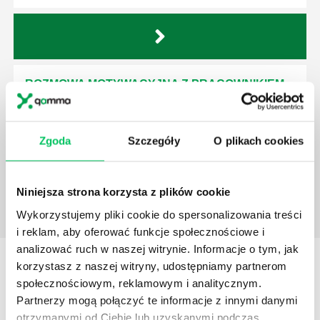
ROZMOWA MOTYWACYJNA Z PRACOWNIKIEM
Rozmowa motywacyjna ma na celu dotarcie do serca
i emocji rozmówcy, dzięki czemu pobudzamy w nim
głęboką potrzebę działania i stan emocjonalny
Zgoda
Szczegóły
O plikach cookies
pozwalający na zdecydowane i śmiałe akcje.
Niniejsza strona korzysta z plików cookie
Wykorzystujemy pliki cookie do spersonalizowania treści
i reklam, aby oferować funkcje społecznościowe i
analizować ruch w naszej witrynie. Informacje o tym, jak
STREFY WIEDZY
korzystasz z naszej witryny, udostępniamy partnerom
społecznościowym, reklamowym i analitycznym.
Partnerzy mogą połączyć te informacje z innymi danymi
otrzymanymi od Ciebie lub uzyskanymi podczas