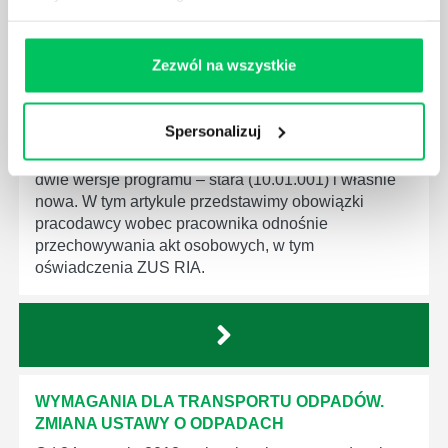
CO NOWEGO W PROGRAMIE PŁATNIK?
Zezwól na wszystkie
PRZECHOWYWANIE AKT OSOBOWYCH
Program Płatnik w nowej wersji (10.02.002) został
Spersonalizuj
udostępniony od 1 stycznia 2019 r. Przez krótki okres
przejściowy (od 1 do 25 stycznia) funkcjonowały
dwie wersje programu – stara (10.01.001) i właśnie
nowa. W tym artykule przedstawimy obowiązki
pracodawcy wobec pracownika odnośnie
przechowywania akt osobowych, w tym
oświadczenia ZUS RIA.
WYMAGANIA DLA TRANSPORTU ODPADÓW.
ZMIANA USTAWY O ODPADACH