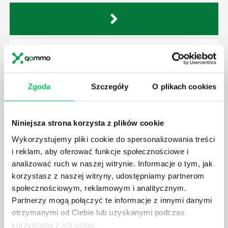
KRÓTSZE OKRESY PRZECHOWYWANIA I INNE
ZMIANY DOTYCZĄCE DOKUMENTACJI
PRACOWNICZEJ
Zgoda
Szczegóły
O plikach cookies
Jednym z podstawowych obowiązków pracodawcy
jest prowadzenie dokumentacji pracowniczej w
sprawach związanych ze stosunkiem pracy oraz akt
Niniejsza strona korzysta z plików cookie
osobowych pracownika. Obowiązki w tym zakresie
przewiduje kodeks pracy, w tym ustawa o aktach
Wykorzystujemy pliki cookie do spersonalizowania treści
osobowych, a uszczegóławia akt wykonawczy
i reklam, aby oferować funkcje społecznościowe i
Ministra pracy i polityki socjalnej. Akty prawne zostały
analizować ruch w naszej witrynie. Informacje o tym, jak
znowelizowane, a od dnia 1 stycznia 2019 r.
korzystasz z naszej witryny, udostępniamy partnerom
obowiązują nowe rozwiązania prawne. W artykule
społecznościowym, reklamowym i analitycznym.
opowiemy o...
Partnerzy mogą połączyć te informacje z innymi danymi
otrzymanymi od Ciebie lub uzyskanymi podczas
korzystania z ich usług.