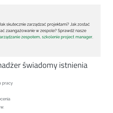
ak skutecznie zarządzać projektami? Jak zostać
wać zaangażowanie w zespole? Sprawdź nasze
zarządzanie zespołem
,
szkolenie project manager
.
nadżer świadomy istnienia
u pracy
ecenia
ów.