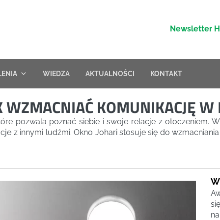
Newsletter 
LENIA
WIEDZA
AKTUALNOŚCI
KONTAKT
JAK WZMACNIAĆ KOMUNIKACJĘ W
tóre pozwala poznać siebie i swoje relacje z otoczeniem. 
acje z innymi ludźmi. Okno Johari stosuje się do wzmacniani
W
Aw
si
na