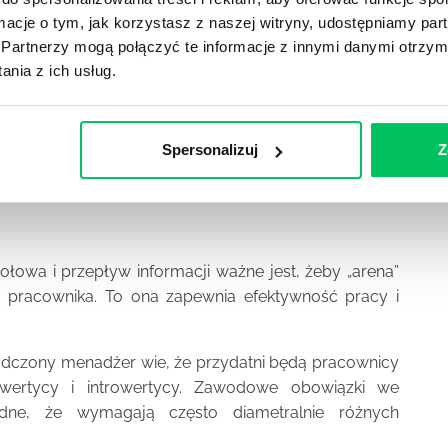
ormacje o tym, jak korzystasz z naszej witryny, udostępniamy p
w przedsiębiorstwach, stając się trwałym elementem
Partnerzy mogą połączyć te informacje z innymi danymi otrzym
em przy ocenie pracownika – jego mocnych i słabych
nia z ich usług.
est predysponowany.
y na wiele sposobów. Są to m.in.:
Spersonalizuj
Z
połowa i przepływ informacji ważne jest, żeby „arena”
pracownika. To ona zapewnia efektywność pracy i
dczony menadżer wie, że przydatni będą pracownicy
wertycy i introwertycy. Zawodowe obowiązki we
dne, że wymagają często diametralnie różnych