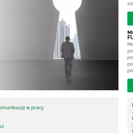
sz
M
F
Mo
po
je
po
po
komunikację w pracy
ci