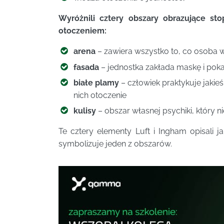
Wyróżnili cztery obszary obrazujące st
otoczeniem:
arena
– zawiera wszystko to, co osoba wie
fasada
– jednostka zakłada maskę i poka
białe plamy
– człowiek praktykuje jakieś
nich otoczenie
kulisy
– obszar własnej psychiki, który n
Te cztery elementy Luft i Ingham opisali
symbolizuje jeden z obszarów.