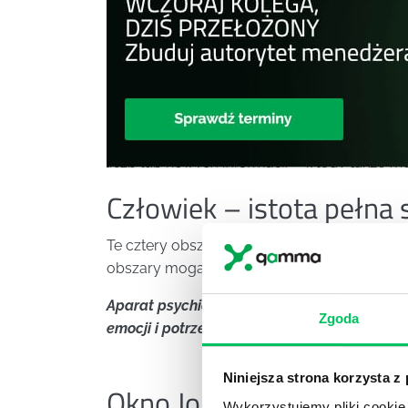
Człowiek – istota pełna 
Te cztery obszary mogą funkcjonować w je
obszary mogą się powiększać, a inne stawać 
Aparat psychiczny człowieka jest na tyle el
Zgoda
emocji i potrzeb.
Niniejsza strona korzysta z
Okno Johari a praca
Wykorzystujemy pliki cookie 