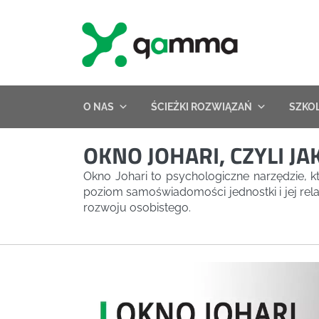
Skip
to
content
O NAS
ŚCIEŻKI ROZWIĄZAŃ
SZKO
OKNO JOHARI, CZYLI 
Okno Johari to psychologiczne narzędzie, k
poziom samoświadomości jednostki i jej rel
rozwoju osobistego.