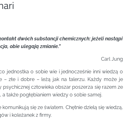
hari
ntakt dwóch substancji chemicznych: jeżeli nastąpi
ja, obie ulegają zmianie.”
Carl Jung
co jednostka o sobie wie i jednocześnie inni wiedzą o
e – złe i dobre – leżą jak na talerzu. Każdy może je
y psychicznej człowieka obszar poszerza się razem ze
i, a także pogłębianiem wiedzy o sobie samej.
omunikują się ze światem. Chętnie dzielą się wiedzą,
ów i koleżanek z firmy.