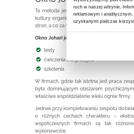
ruch w naszej witrynie. Inf
Ta metoda jest coraz częściej stosowana 
reklamowym i analitycznym. 
kultury organizacji. Jest ważnym narzędzi
uzyskanymi podczas korzysta
stron, a co za tym idzie zadań, do których j
Okno Johari jest wykorzystywane przez firm
testy
ćwiczenia integracyjne
szkolenia
W firmach, gdzie tak istotna jest praca zes
była dominującym obszarem psychicznym 
właściwe współdziałanie wielu ogniw firmy.
Jednak przy kompletowaniu zespołu doświa
o różnych cechach charakteru – ekstra
współczesnych firmach są tak różnoro
wykonawców.