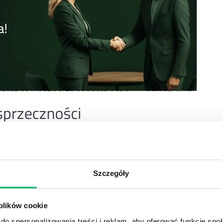
sprzeczności
dnym człowieku. Pod wpływem otoczenia jedne
się mniejsze.
astyczny, że mieści w sobie wiele sprzecznych uczuć,
Szczegóły
 plików cookie
do spersonalizowania treści i reklam, aby oferować funkcje sp