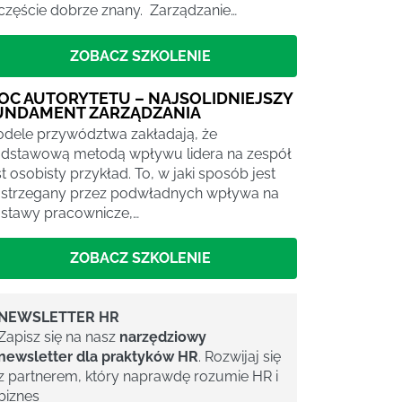
częście dobrze znany. Zarządzanie…
ZOBACZ SZKOLENIE
OC AUTORYTETU – NAJSOLIDNIEJSZY
UNDAMENT ZARZĄDZANIA
dele przywództwa zakładają, że
dstawową metodą wpływu lidera na zespół
st osobisty przykład. To, w jaki sposób jest
strzegany przez podwładnych wpływa na
stawy pracownicze,…
ZOBACZ SZKOLENIE
NEWSLETTER HR
Zapisz się na nasz
narzędziowy
newsletter dla praktyków HR
. Rozwijaj się
z partnerem, który naprawdę rozumie HR i
biznes