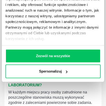
i reklam, aby oferować funkcje społecznościowe i
WYMAGANIAMI NORM JAKOŚCI WYROBÓW
MEDYCZNYCH?
analizować ruch w naszej witrynie. Informacje o tym, jak
korzystasz z naszej witryny, udostępniamy partnerom
W związku z ogromnym rozwojem dzisiejszego
społecznościowym, reklamowym i analitycznym.
społeczeństwa wprowadzane jest coraz więcej reguł,
Partnerzy mogą połączyć te informacje z innymi danymi
które mają za zadanie poprawić poszczególne
dziedziny gospodarki. Dzięki nim wszystkie firmy
otrzymanymi od Ciebie lub uzyskanymi podczas
będą zobowiązane przestrzegać zasad, których
korzystania z ich usług.
wprowadzenie dąży do ujednolicenia jakości
produktów, które trafiają do klientów.
Zezwól na wszystkie
Spersonalizuj
CZYM ZAJMUJE SIĘ AUDYTOR WEWNĘTRZNY
LABORATORIUM?
W każdym miejscu pracy osoby zatrudnione na
poszczególne stanowiska muszą wykonywać
zgodnie z zaleceniami powierzone sobie zadania.