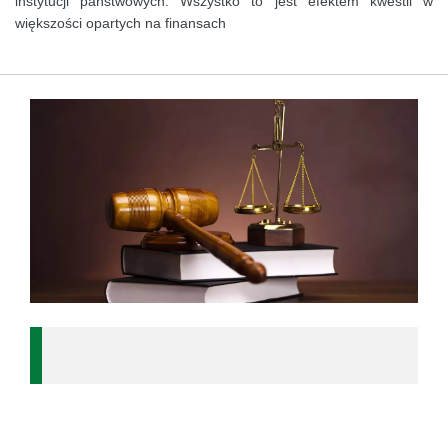
instytucji państwowych. Wszystko to jest efektem kwestii w
większości opartych na finansach