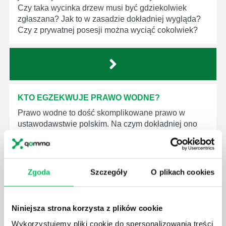
Czy taka wycinka drzew musi być gdziekolwiek
zgłaszana? Jak to w zasadzie dokładniej wygląda?
Czy z prywatnej posesji można wyciąć cokolwiek?
KTO EGZEKWUJE PRAWO WODNE?
Prawo wodne to dość skomplikowane prawo w
ustawodawstwie polskim. Na czym dokładniej ono
polega? Kogo w zasadzie obowiązuje? Jak wygląda
egzekwowanie prawa wodnego? Na te pytania
odpowiemy pokrótce poniżej.
Zgoda
Szczegóły
O plikach cookies
Niniejsza strona korzysta z plików cookie
Wykorzystujemy pliki cookie do spersonalizowania treści
GDZIE MOŻEMY ZAPOZNAĆ SIĘ Z