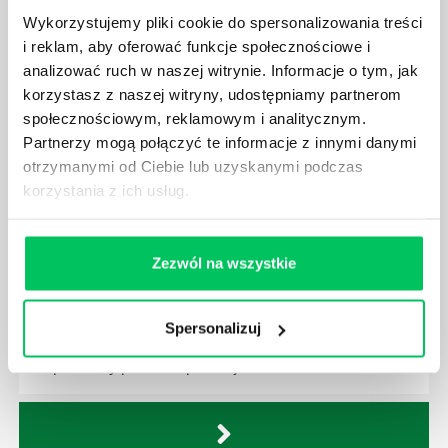
Ustawa o ochronie środowiska obowiązuje każdego
Wykorzystujemy pliki cookie do spersonalizowania treści
z nas – bez wyjątku. Warto podkreślić, że określona
i reklam, aby oferować funkcje społecznościowe i
jest w niej także dokładnie kwestia wycinki drzew.
analizować ruch w naszej witrynie. Informacje o tym, jak
Czy taka wycinka drzew musi być gdziekolwiek
zgłaszana? Jak to w zasadzie dokładniej wygląda?
korzystasz z naszej witryny, udostępniamy partnerom
Czy z prywatnej posesji można wyciąć cokolwiek?
społecznościowym, reklamowym i analitycznym.
Partnerzy mogą połączyć te informacje z innymi danymi
otrzymanymi od Ciebie lub uzyskanymi podczas
korzystania z ich usług.
KTO EGZEKWUJE PRAWO WODNE?
Zezwól na wszystkie
Prawo wodne to dość skomplikowane prawo w
ustawodawstwie polskim. Na czym dokładniej ono
polega? Kogo w zasadzie obowiązuje? Jak wygląda
Spersonalizuj
egzekwowanie prawa wodnego? Na te pytania
odpowiemy pokrótce poniżej.