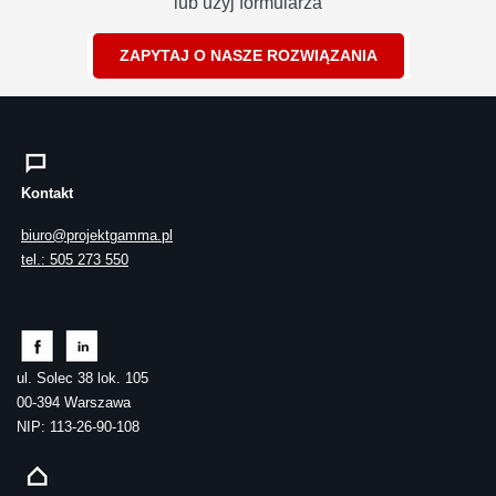
lub użyj formularza
ZAPYTAJ O NASZE ROZWIĄZANIA
Kontakt
biuro@projektgamma.pl
tel.: 505 273 550
ul. Solec 38 lok. 105
00-394 Warszawa
NIP: 113-26-90-108