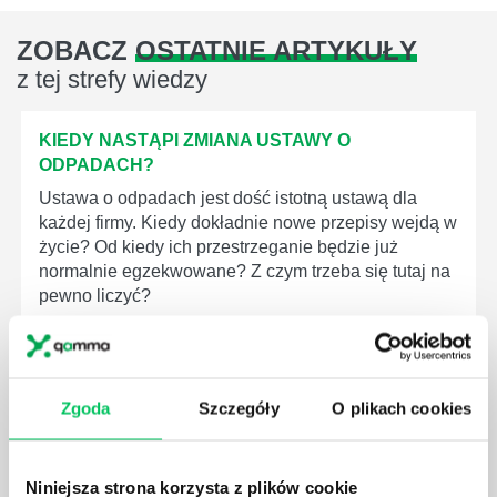
ZOBACZ
OSTATNIE ARTYKUŁY
z tej strefy wiedzy
KIEDY NASTĄPI ZMIANA USTAWY O
ODPADACH?
Ustawa o odpadach jest dość istotną ustawą dla
każdej firmy. Kiedy dokładnie nowe przepisy wejdą w
życie? Od kiedy ich przestrzeganie będzie już
normalnie egzekwowane? Z czym trzeba się tutaj na
pewno liczyć?
Zgoda
Szczegóły
O plikach cookies
WYCINKA DRZEW A USTAWA O OCHRONIE
ŚRODOWISKA - CO WARTO WIEDZIEĆ?
Niniejsza strona korzysta z plików cookie