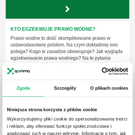
KTO EGZEKWUJE PRAWO WODNE?
Prawo wodne to dość skomplikowane prawo w
ustawodawstwie polskim. Na czym dokładniej ono
polega? Kogo w zasadzie obowiązuje? Jak wygląda
egzekwowanie prawa wodnego? Na te pytania
odpowiemy pokrótce poniżej.
Zgoda
Szczegóły
O plikach cookies
GDZIE MOŻEMY ZAPOZNAĆ SIĘ Z
Niniejsza strona korzysta z plików cookie
WYMAGANIAMI NORM JAKOŚCI WYROBÓW
MEDYCZNYCH?
Wykorzystujemy pliki cookie do spersonalizowania treści
i reklam, aby oferować funkcje społecznościowe i
W związku z ogromnym rozwojem dzisiejszego
analizować ruch w naszej witrynie. Informacje o tym, jak
społeczeństwa wprowadzane jest coraz więcej reguł,