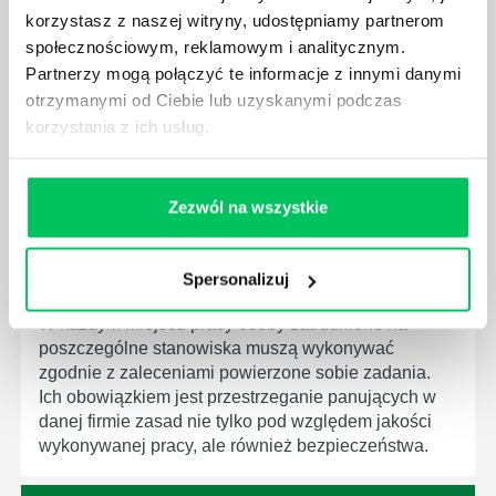
korzystasz z naszej witryny, udostępniamy partnerom
które mają za zadanie poprawić poszczególne
dziedziny gospodarki. Dzięki nim wszystkie firmy
społecznościowym, reklamowym i analitycznym.
będą zobowiązane przestrzegać zasad, których
Partnerzy mogą połączyć te informacje z innymi danymi
wprowadzenie dąży do ujednolicenia jakości
otrzymanymi od Ciebie lub uzyskanymi podczas
produktów, które trafiają do klientów.
korzystania z ich usług.
Zezwól na wszystkie
CZYM ZAJMUJE SIĘ AUDYTOR WEWNĘTRZNY
Spersonalizuj
LABORATORIUM?
W każdym miejscu pracy osoby zatrudnione na
poszczególne stanowiska muszą wykonywać
zgodnie z zaleceniami powierzone sobie zadania.
Ich obowiązkiem jest przestrzeganie panujących w
danej firmie zasad nie tylko pod względem jakości
wykonywanej pracy, ale również bezpieczeństwa.