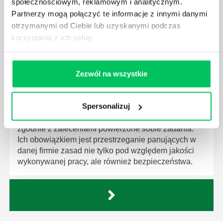
społecznościowym, reklamowym i analitycznym.
wprowadzenie dąży do ujednolicenia jakości
Partnerzy mogą połączyć te informacje z innymi danymi
produktów, które trafiają do klientów.
otrzymanymi od Ciebie lub uzyskanymi podczas
korzystania z ich usług.
Zezwól na wszystkie
CZYM ZAJMUJE SIĘ AUDYTOR WEWNĘTRZNY
LABORATORIUM?
Spersonalizuj
W każdym miejscu pracy osoby zatrudnione na
poszczególne stanowiska muszą wykonywać
zgodnie z zaleceniami powierzone sobie zadania.
Ich obowiązkiem jest przestrzeganie panujących w
danej firmie zasad nie tylko pod względem jakości
wykonywanej pracy, ale również bezpieczeństwa.