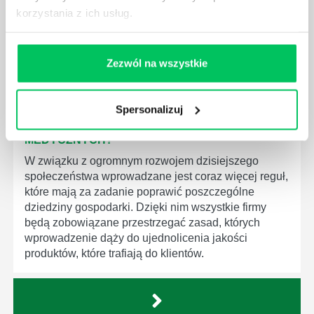
korzystania z ich usług.
odpowiemy pokrótce poniżej.
Zezwól na wszystkie
GDZIE MOŻEMY ZAPOZNAĆ SIĘ Z
Spersonalizuj
WYMAGANIAMI NORM JAKOŚCI WYROBÓW
MEDYCZNYCH?
W związku z ogromnym rozwojem dzisiejszego
społeczeństwa wprowadzane jest coraz więcej reguł,
które mają za zadanie poprawić poszczególne
dziedziny gospodarki. Dzięki nim wszystkie firmy
będą zobowiązane przestrzegać zasad, których
wprowadzenie dąży do ujednolicenia jakości
produktów, które trafiają do klientów.