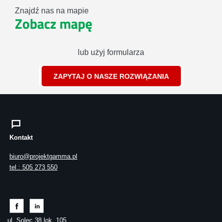
Znajdź nas na mapie
Zobacz mapę
lub użyj formularza
ZAPYTAJ O NASZE ROZWIĄZANIA
Kontakt
biuro@projektgamma.pl
tel.: 505 273 550
ul. Solec 38 lok. 105