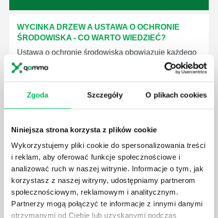
WYCINKA DRZEW A USTAWA O OCHRONIE
ŚRODOWISKA - CO WARTO WIEDZIEĆ?
Ustawa o ochronie środowiska obowiązuje każdego
z nas – bez wyjątku. Warto podkreślić, że określona
jest w niej także dokładnie kwestia wycinki drzew.
Czy taka wycinka drzew musi być gdziekolwiek
Zgoda
Szczegóły
O plikach cookies
zgłaszana? Jak to w zasadzie dokładniej wygląda?
Czy z prywatnej posesji można wyciąć cokolwiek?
Niniejsza strona korzysta z plików cookie
Wykorzystujemy pliki cookie do spersonalizowania treści
i reklam, aby oferować funkcje społecznościowe i
analizować ruch w naszej witrynie. Informacje o tym, jak
KTO EGZEKWUJE PRAWO WODNE?
korzystasz z naszej witryny, udostępniamy partnerom
Prawo wodne to dość skomplikowane prawo w
społecznościowym, reklamowym i analitycznym.
ustawodawstwie polskim. Na czym dokładniej ono
Partnerzy mogą połączyć te informacje z innymi danymi
polega? Kogo w zasadzie obowiązuje? Jak wygląda
otrzymanymi od Ciebie lub uzyskanymi podczas
egzekwowanie prawa wodnego? Na te pytania