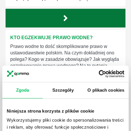
KTO EGZEKWUJE PRAWO WODNE?
Prawo wodne to dość skomplikowane prawo w
ustawodawstwie polskim. Na czym dokładniej ono
polega? Kogo w zasadzie obowiązuje? Jak wygląda
egzekwowanie prawa wodnego? Na te pytania
odpowiemy pokrótce poniżej.
Zgoda
Szczegóły
O plikach cookies
Niniejsza strona korzysta z plików cookie
GDZIE MOŻEMY ZAPOZNAĆ SIĘ Z
WYMAGANIAMI NORM JAKOŚCI WYROBÓW
Wykorzystujemy pliki cookie do spersonalizowania treści
MEDYCZNYCH?
i reklam, aby oferować funkcje społecznościowe i