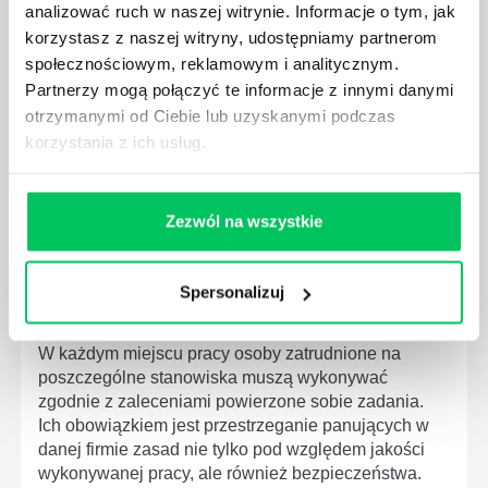
W związku z ogromnym rozwojem dzisiejszego
analizować ruch w naszej witrynie. Informacje o tym, jak
społeczeństwa wprowadzane jest coraz więcej reguł,
korzystasz z naszej witryny, udostępniamy partnerom
które mają za zadanie poprawić poszczególne
społecznościowym, reklamowym i analitycznym.
dziedziny gospodarki. Dzięki nim wszystkie firmy
Partnerzy mogą połączyć te informacje z innymi danymi
będą zobowiązane przestrzegać zasad, których
otrzymanymi od Ciebie lub uzyskanymi podczas
wprowadzenie dąży do ujednolicenia jakości
korzystania z ich usług.
produktów, które trafiają do klientów.
Zezwól na wszystkie
Spersonalizuj
CZYM ZAJMUJE SIĘ AUDYTOR WEWNĘTRZNY
LABORATORIUM?
W każdym miejscu pracy osoby zatrudnione na
poszczególne stanowiska muszą wykonywać
zgodnie z zaleceniami powierzone sobie zadania.
Ich obowiązkiem jest przestrzeganie panujących w
danej firmie zasad nie tylko pod względem jakości
wykonywanej pracy, ale również bezpieczeństwa.