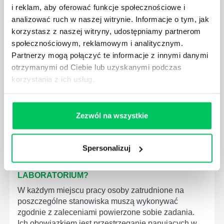
WYMAGANIAMI NORM JAKOŚCI WYROBÓW
i reklam, aby oferować funkcje społecznościowe i
MEDYCZNYCH?
analizować ruch w naszej witrynie. Informacje o tym, jak
korzystasz z naszej witryny, udostępniamy partnerom
W związku z ogromnym rozwojem dzisiejszego
społeczeństwa wprowadzane jest coraz więcej reguł,
społecznościowym, reklamowym i analitycznym.
które mają za zadanie poprawić poszczególne
Partnerzy mogą połączyć te informacje z innymi danymi
dziedziny gospodarki. Dzięki nim wszystkie firmy
otrzymanymi od Ciebie lub uzyskanymi podczas
będą zobowiązane przestrzegać zasad, których
korzystania z ich usług.
wprowadzenie dąży do ujednolicenia jakości
produktów, które trafiają do klientów.
Zezwól na wszystkie
Spersonalizuj
CZYM ZAJMUJE SIĘ AUDYTOR WEWNĘTRZNY
LABORATORIUM?
W każdym miejscu pracy osoby zatrudnione na
poszczególne stanowiska muszą wykonywać
zgodnie z zaleceniami powierzone sobie zadania.
Ich obowiązkiem jest przestrzeganie panujących w