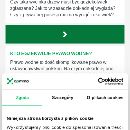
Czy taka wycinka drzew musi być gdziekolwiek
zgłaszana? Jak to w zasadzie dokładniej wygląda?
Czy z prywatnej posesji można wyciąć cokolwiek?
KTO EGZEKWUJE PRAWO WODNE?
Prawo wodne to dość skomplikowane prawo w
ustawodawstwie polskim. Na czym dokładniej ono
polega? Kogo w zasadzie obowiązuje? Jak wygląda
egzekwowanie prawa wodnego? Na te pytania
odpowiemy pokrótce poniżej.
Zgoda
Szczegóły
O plikach cookies
Niniejsza strona korzysta z plików cookie
GDZIE MOŻEMY ZAPOZNAĆ SIĘ Z
Wykorzystujemy pliki cookie do spersonalizowania treści