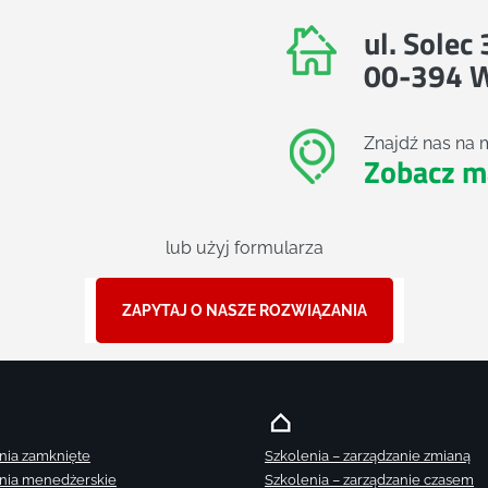
ul. Solec
00-394 
Znajdź nas na 
Zobacz m
lub użyj formularza
ZAPYTAJ O NASZE ROZWIĄZANIA
nia zamknięte
Szkolenia – zarządzanie zmianą
nia menedżerskie
Szkolenia – zarządzanie czasem