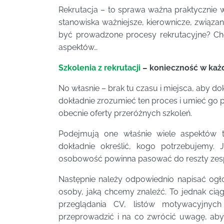
Rekrutacja – to sprawa ważna praktycznie w 
stanowiska ważniejsze, kierownicze, związa
być prowadzone procesy rekrutacyjne? C
aspektów…
Szkolenia z rekrutacji
– konieczność w każd
No własnie – brak tu czasu i miejsca, aby d
dokładnie zrozumieć ten proces i umieć go p
obecnie oferty przeróżnych szkoleń.
Podejmują one właśnie wiele aspektów 
dokładnie określić, kogo potrzebujemy. 
osobowość powinna pasować do reszty zes
Następnie należy odpowiednio napisać ogło
osoby, jaką chcemy znaleźć. To jednak ciąg
przeglądania CV, listów motywacyjnyc
przeprowadzić i na co zwrócić uwagę, ab