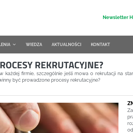
Newsletter 
LENIA
WIEDZA
AKTUALNOŚCI
KONTAKT
ROCESY REKRUTACYJNE?
 każdej firmie, szczególnie jeśli mowa o rekrutacji na sta
owinny być prowadzone procesy rekrutacyjne?
Z
Za
pr
ro
od