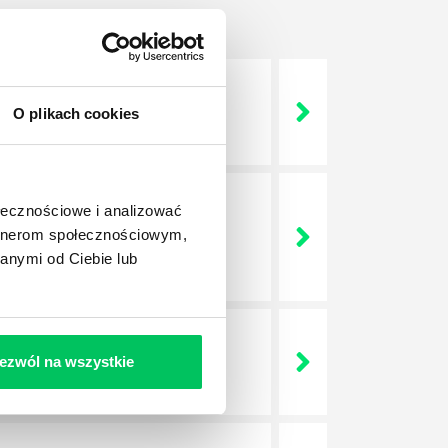
O plikach cookies
 życie? Od kiedy ich
ołecznościowe i analizować
a jest w niej także dokładnie
artnerom społecznościowym,
dokładniej wygląda? Czy z
anymi od Ciebie lub
ezwól na wszystkie
lega? Kogo w zasadzie
j.