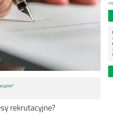
za
acyjne?
sy rekrutacyjne?