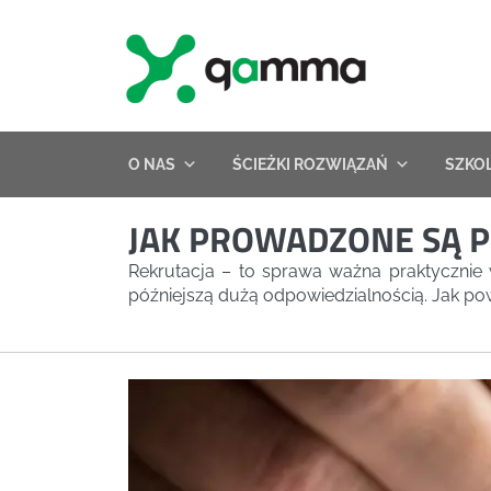
Skip
to
content
O NAS
ŚCIEŻKI ROZWIĄZAŃ
SZKO
JAK PROWADZONE SĄ P
Rekrutacja – to sprawa ważna praktycznie w
późniejszą dużą odpowiedzialnością. Jak p