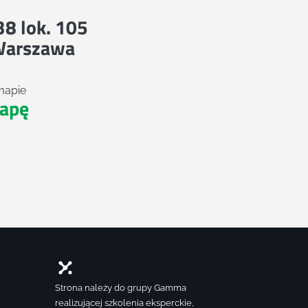
 38 lok. 105
Warszawa
mapie
apę
Strona należy do grupy Gamma
realizującej szkolenia eksperckie,