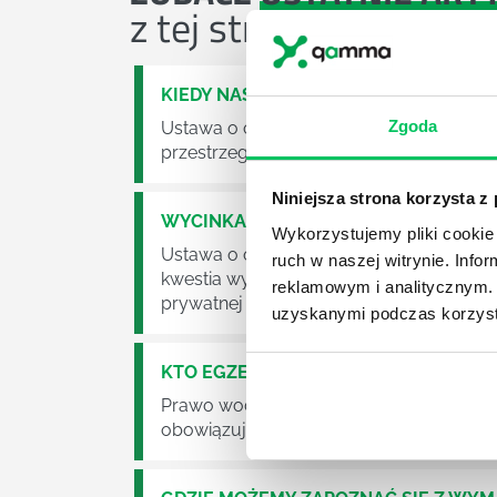
z tej strefy wiedzy
KIEDY NASTĄPI ZMIANA USTAWY O O
Zgoda
Ustawa o odpadach jest dość istotną ust
przestrzeganie będzie już normalnie egz
Niniejsza strona korzysta z
WYCINKA DRZEW A USTAWA O OCHRO
Wykorzystujemy pliki cookie 
Ustawa o ochronie środowiska obowiązuje
ruch w naszej witrynie. Inf
kwestia wycinki drzew. Czy taka wycinka
reklamowym i analitycznym. 
prywatnej posesji można wyciąć cokolw
uzyskanymi podczas korzysta
KTO EGZEKWUJE PRAWO WODNE?
Prawo wodne to dość skomplikowane pr
obowiązuje? Jak wygląda egzekwowanie