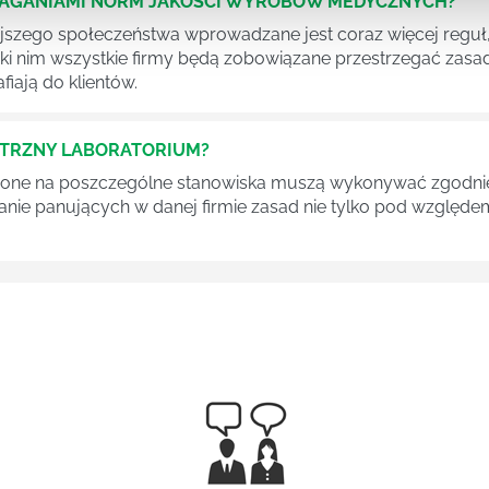
MAGANIAMI NORM JAKOŚCI WYROBÓW MEDYCZNYCH?
szego społeczeństwa wprowadzane jest coraz więcej reguł,
ęki nim wszystkie firmy będą zobowiązane przestrzegać zas
fiają do klientów.
ĘTRZNY LABORATORIUM?
one na poszczególne stanowiska muszą wykonywać zgodnie 
ganie panujących w danej firmie zasad nie tylko pod względe