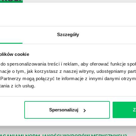
DPADACH?
Szczegóły
awą dla każdej firmy. Kiedy dokładnie nowe przepisy wejdą w
ekwowane? Z czym trzeba się tutaj na pewno liczyć?
 plików cookie
NIE ŚRODOWISKA - CO WARTO WIEDZIEĆ?
do spersonalizowania treści i reklam, aby oferować funkcje sp
 każdego z nas – bez wyjątku. Warto podkreślić, że określon
ormacje o tym, jak korzystasz z naszej witryny, udostępniamy p
 drzew musi być gdziekolwiek zgłaszana? Jak to w zasadzie 
Partnerzy mogą połączyć te informacje z innymi danymi otrzym
iek?
nia z ich usług.
Spersonalizuj
Z
awo w ustawodawstwie polskim. Na czym dokładniej ono po
 prawa wodnego? Na te pytania odpowiemy pokrótce poniże