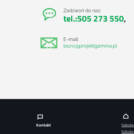
Zadzwoń do nas:
tel.:505 273 550
,
E-mail:
biuro@projektgamma.pl
Kontakt
Szkole
Szkole