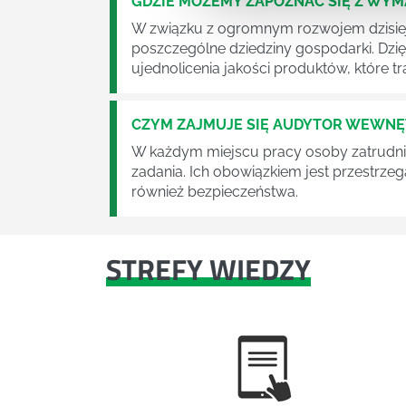
GDZIE MOŻEMY ZAPOZNAĆ SIĘ Z WY
W związku z ogromnym rozwojem dzisiej
poszczególne dziedziny gospodarki. Dzi
ujednolicenia jakości produktów, które tra
CZYM ZAJMUJE SIĘ AUDYTOR WEWN
W każdym miejscu pracy osoby zatrudni
zadania. Ich obowiązkiem jest przestrze
również bezpieczeństwa.
STREFY WIEDZY