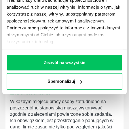
i reklam, aby oferować funkcje społecznościowe i
MEDYCZNYCH?
analizować ruch w naszej witrynie. Informacje o tym, jak
W związku z ogromnym rozwojem dzisiejszego
korzystasz z naszej witryny, udostępniamy partnerom
społeczeństwa wprowadzane jest coraz więcej reguł,
społecznościowym, reklamowym i analitycznym.
które mają za zadanie poprawić poszczególne
Partnerzy mogą połączyć te informacje z innymi danymi
dziedziny gospodarki. Dzięki nim wszystkie firmy
otrzymanymi od Ciebie lub uzyskanymi podczas
będą zobowiązane przestrzegać zasad, których
korzystania z ich usług.
wprowadzenie dąży do ujednolicenia jakości
produktów, które trafiają do klientów.
Zezwól na wszystkie
Spersonalizuj
CZYM ZAJMUJE SIĘ AUDYTOR WEWNĘTRZNY
LABORATORIUM?
W każdym miejscu pracy osoby zatrudnione na
poszczególne stanowiska muszą wykonywać
zgodnie z zaleceniami powierzone sobie zadania.
Ich obowiązkiem jest przestrzeganie panujących w
danej firmie zasad nie tylko pod względem jakości