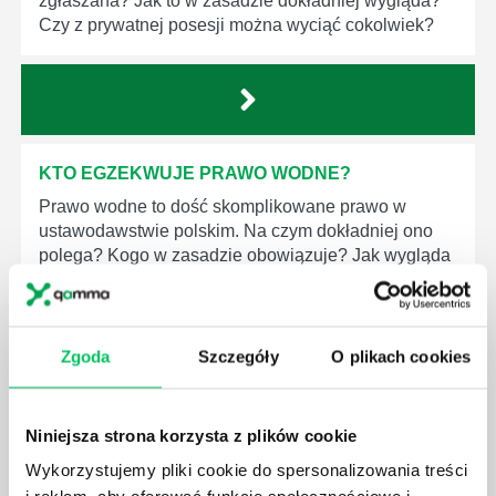
zgłaszana? Jak to w zasadzie dokładniej wygląda?
Czy z prywatnej posesji można wyciąć cokolwiek?
KTO EGZEKWUJE PRAWO WODNE?
Prawo wodne to dość skomplikowane prawo w
ustawodawstwie polskim. Na czym dokładniej ono
polega? Kogo w zasadzie obowiązuje? Jak wygląda
egzekwowanie prawa wodnego? Na te pytania
odpowiemy pokrótce poniżej.
Zgoda
Szczegóły
O plikach cookies
Niniejsza strona korzysta z plików cookie
GDZIE MOŻEMY ZAPOZNAĆ SIĘ Z
Wykorzystujemy pliki cookie do spersonalizowania treści
WYMAGANIAMI NORM JAKOŚCI WYROBÓW