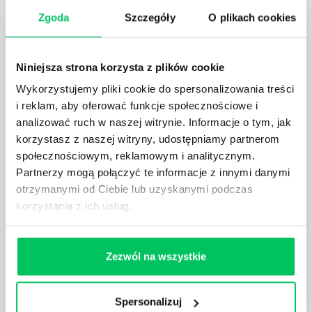
normalnie egzekwowane? Z czym trzeba się tutaj na
Zgoda
Szczegóły
O plikach cookies
pewno liczyć?
Niniejsza strona korzysta z plików cookie
Wykorzystujemy pliki cookie do spersonalizowania treści
i reklam, aby oferować funkcje społecznościowe i
WYCINKA DRZEW A USTAWA O OCHRONIE
analizować ruch w naszej witrynie. Informacje o tym, jak
ŚRODOWISKA - CO WARTO WIEDZIEĆ?
korzystasz z naszej witryny, udostępniamy partnerom
Ustawa o ochronie środowiska obowiązuje każdego
społecznościowym, reklamowym i analitycznym.
z nas – bez wyjątku. Warto podkreślić, że określona
Partnerzy mogą połączyć te informacje z innymi danymi
jest w niej także dokładnie kwestia wycinki drzew.
otrzymanymi od Ciebie lub uzyskanymi podczas
Czy taka wycinka drzew musi być gdziekolwiek
korzystania z ich usług.
zgłaszana? Jak to w zasadzie dokładniej wygląda?
Czy z prywatnej posesji można wyciąć cokolwiek?
Zezwól na wszystkie
Spersonalizuj