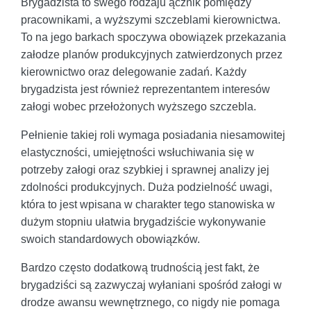
Brygadzista to swego rodzaju ącznik pomiędzy
pracownikami, a wyższymi szczeblami kierownictwa.
To na jego barkach spoczywa obowiązek przekazania
załodze planów produkcyjnych zatwierdzonych przez
kierownictwo oraz delegowanie zadań. Każdy
brygadzista jest również reprezentantem interesów
załogi wobec przełożonych wyższego szczebla.
Pełnienie takiej roli wymaga posiadania niesamowitej
elastyczności, umiejętności wsłuchiwania się w
potrzeby załogi oraz szybkiej i sprawnej analizy jej
zdolności produkcyjnych. Duża podzielność uwagi,
która to jest wpisana w charakter tego stanowiska w
dużym stopniu ułatwia brygadziście wykonywanie
swoich standardowych obowiązków.
Bardzo często dodatkową trudnością jest fakt, że
brygadziści są zazwyczaj wyłaniani spośród załogi w
drodze awansu wewnętrznego, co nigdy nie pomaga