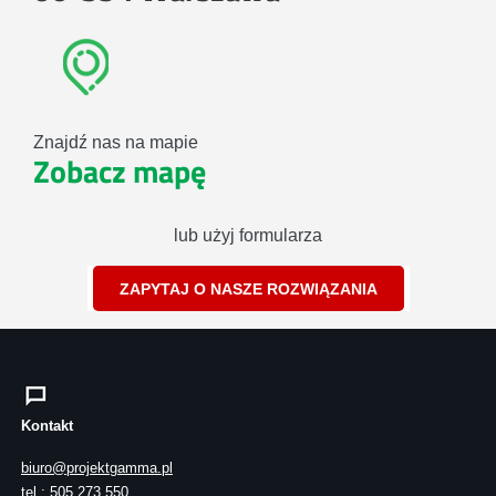
Znajdź nas na mapie
Zobacz mapę
lub użyj formularza
ZAPYTAJ O NASZE ROZWIĄZANIA
Kontakt
biuro@projektgamma.pl
tel.: 505 273 550