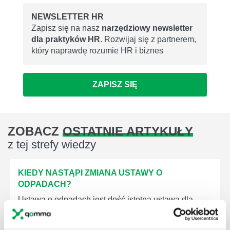
NEWSLETTER HR
Zapisz się na nasz
narzędziowy newsletter
dla praktyków HR
. Rozwijaj się z partnerem,
który naprawdę rozumie HR i biznes
ZAPISZ SIĘ
ZOBACZ
OSTATNIE ARTYKUŁY
z tej strefy wiedzy
KIEDY NASTĄPI ZMIANA USTAWY O
ODPADACH?
Ustawa o odpadach jest dość istotną ustawą dla
każdej firmy. Kiedy dokładnie nowe przepisy wejdą w
życie? Od kiedy ich przestrzeganie będzie już