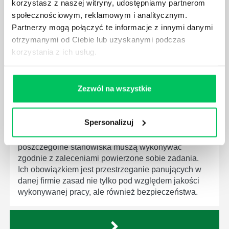
korzystasz z naszej witryny, udostępniamy partnerom
dziedziny gospodarki. Dzięki nim wszystkie firmy
społecznościowym, reklamowym i analitycznym.
będą zobowiązane przestrzegać zasad, których
Partnerzy mogą połączyć te informacje z innymi danymi
wprowadzenie dąży do ujednolicenia jakości
otrzymanymi od Ciebie lub uzyskanymi podczas
produktów, które trafiają do klientów.
korzystania z ich usług.
Zezwól na wszystkie
CZYM ZAJMUJE SIĘ AUDYTOR WEWNĘTRZNY
LABORATORIUM?
Spersonalizuj
W każdym miejscu pracy osoby zatrudnione na
poszczególne stanowiska muszą wykonywać
zgodnie z zaleceniami powierzone sobie zadania.
Ich obowiązkiem jest przestrzeganie panujących w
danej firmie zasad nie tylko pod względem jakości
wykonywanej pracy, ale również bezpieczeństwa.