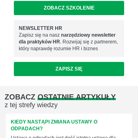
ZOBACZ SZKOLENIE
NEWSLETTER HR
Zapisz się na nasz
narzędziowy newsletter
dla praktyków HR
. Rozwijaj się z partnerem,
który naprawdę rozumie HR i biznes
ZAPISZ SIĘ
ZOBACZ
OSTATNIE ARTYKUŁY
z tej strefy wiedzy
KIEDY NASTĄPI ZMIANA USTAWY O
ODPADACH?
Ustawa o odpadach jest dość istotną ustawą dla