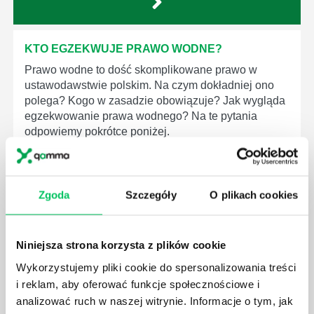
KTO EGZEKWUJE PRAWO WODNE?
Prawo wodne to dość skomplikowane prawo w
ustawodawstwie polskim. Na czym dokładniej ono
polega? Kogo w zasadzie obowiązuje? Jak wygląda
egzekwowanie prawa wodnego? Na te pytania
odpowiemy pokrótce poniżej.
Zgoda
Szczegóły
O plikach cookies
GDZIE MOŻEMY ZAPOZNAĆ SIĘ Z
WYMAGANIAMI NORM JAKOŚCI WYROBÓW
Niniejsza strona korzysta z plików cookie
MEDYCZNYCH?
Wykorzystujemy pliki cookie do spersonalizowania treści
W związku z ogromnym rozwojem dzisiejszego
i reklam, aby oferować funkcje społecznościowe i
społeczeństwa wprowadzane jest coraz więcej reguł,
analizować ruch w naszej witrynie. Informacje o tym, jak
które mają za zadanie poprawić poszczególne