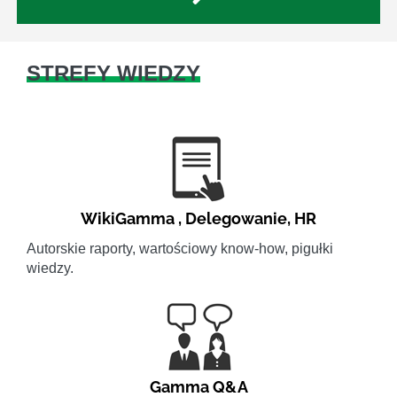
STREFY WIEDZY
WikiGamma
,
Delegowanie
,
HR
Autorskie raporty, wartościowy know-how, pigułki
wiedzy.
Gamma Q&A