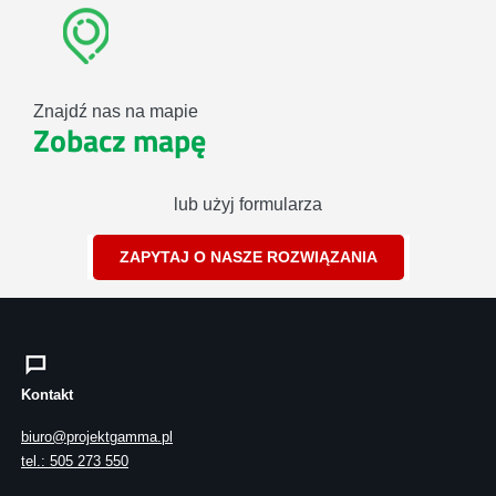
Znajdź nas na mapie
Zobacz mapę
lub użyj formularza
ZAPYTAJ O NASZE ROZWIĄZANIA
Kontakt
biuro@projektgamma.pl
tel.: 505 273 550