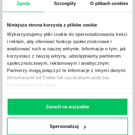
Zgoda
Szczegóły
O plikach cookies
Prawo wodne to dość skomplikowane prawo w
ustawodawstwie polskim. Na czym dokładniej ono
polega? Kogo w zasadzie obowiązuje? Jak wygląda
egzekwowanie prawa wodnego? Na te pytania
Niniejsza strona korzysta z plików cookie
odpowiemy pokrótce poniżej.
Wykorzystujemy pliki cookie do spersonalizowania treści
i reklam, aby oferować funkcje społecznościowe i
analizować ruch w naszej witrynie. Informacje o tym, jak
korzystasz z naszej witryny, udostępniamy partnerom
społecznościowym, reklamowym i analitycznym.
Partnerzy mogą połączyć te informacje z innymi danymi
GDZIE MOŻEMY ZAPOZNAĆ SIĘ Z
WYMAGANIAMI NORM JAKOŚCI WYROBÓW
otrzymanymi od Ciebie lub uzyskanymi podczas
MEDYCZNYCH?
korzystania z ich usług.
W związku z ogromnym rozwojem dzisiejszego
społeczeństwa wprowadzane jest coraz więcej reguł,
które mają za zadanie poprawić poszczególne
Zezwól na wszystkie
dziedziny gospodarki. Dzięki nim wszystkie firmy
będą zobowiązane przestrzegać zasad, których
wprowadzenie dąży do ujednolicenia jakości
Spersonalizuj
produktów, które trafiają do klientów.