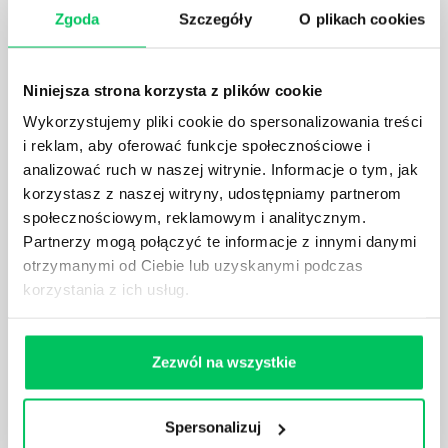
Zgoda
Szczegóły
O plikach cookies
Prawo wodne to dość skomplikowane prawo w
ustawodawstwie polskim. Na czym dokładniej ono
polega? Kogo w zasadzie obowiązuje? Jak wygląda
Niniejsza strona korzysta z plików cookie
egzekwowanie prawa wodnego? Na te pytania
odpowiemy pokrótce poniżej.
Wykorzystujemy pliki cookie do spersonalizowania treści
i reklam, aby oferować funkcje społecznościowe i
analizować ruch w naszej witrynie. Informacje o tym, jak
korzystasz z naszej witryny, udostępniamy partnerom
społecznościowym, reklamowym i analitycznym.
Partnerzy mogą połączyć te informacje z innymi danymi
GDZIE MOŻEMY ZAPOZNAĆ SIĘ Z
otrzymanymi od Ciebie lub uzyskanymi podczas
WYMAGANIAMI NORM JAKOŚCI WYROBÓW
korzystania z ich usług.
MEDYCZNYCH?
W związku z ogromnym rozwojem dzisiejszego
społeczeństwa wprowadzane jest coraz więcej reguł,
Zezwól na wszystkie
które mają za zadanie poprawić poszczególne
dziedziny gospodarki. Dzięki nim wszystkie firmy
będą zobowiązane przestrzegać zasad, których
Spersonalizuj
wprowadzenie dąży do ujednolicenia jakości