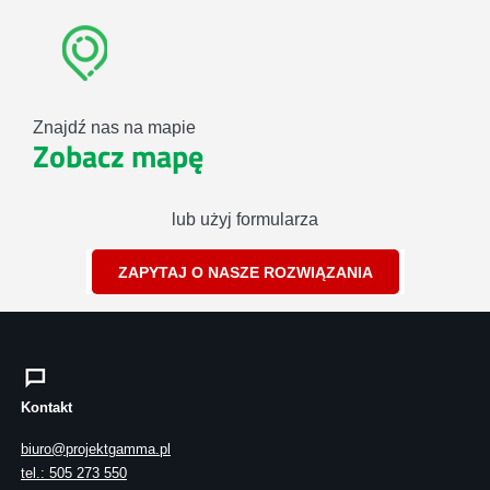
Znajdź nas na mapie
Zobacz mapę
lub użyj formularza
ZAPYTAJ O NASZE ROZWIĄZANIA
Kontakt
biuro@projektgamma.pl
tel.: 505 273 550