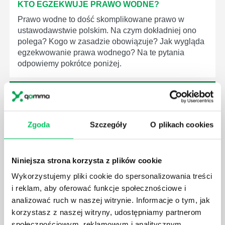
KTO EGZEKWUJE PRAWO WODNE?
Prawo wodne to dość skomplikowane prawo w
ustawodawstwie polskim. Na czym dokładniej ono
polega? Kogo w zasadzie obowiązuje? Jak wygląda
egzekwowanie prawa wodnego? Na te pytania
odpowiemy pokrótce poniżej.
Zgoda
Szczegóły
O plikach cookies
GDZIE MOŻEMY ZAPOZNAĆ SIĘ Z
WYMAGANIAMI NORM JAKOŚCI WYROBÓW
MEDYCZNYCH?
Niniejsza strona korzysta z plików cookie
W związku z ogromnym rozwojem dzisiejszego
Wykorzystujemy pliki cookie do spersonalizowania treści
społeczeństwa wprowadzane jest coraz więcej reguł,
i reklam, aby oferować funkcje społecznościowe i
które mają za zadanie poprawić poszczególne
analizować ruch w naszej witrynie. Informacje o tym, jak
dziedziny gospodarki. Dzięki nim wszystkie firmy
korzystasz z naszej witryny, udostępniamy partnerom
będą zobowiązane przestrzegać zasad, których
wprowadzenie dąży do ujednolicenia jakości
społecznościowym, reklamowym i analitycznym.