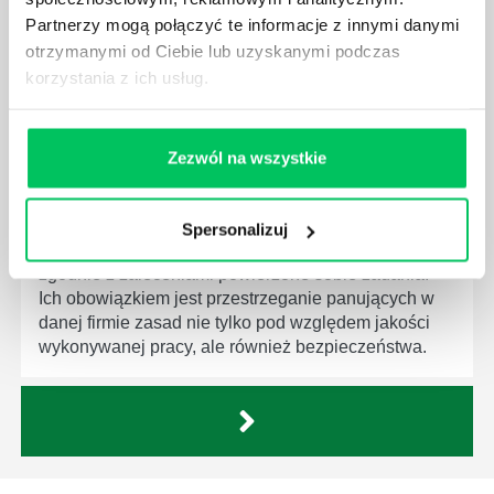
produktów, które trafiają do klientów.
Partnerzy mogą połączyć te informacje z innymi danymi
otrzymanymi od Ciebie lub uzyskanymi podczas
korzystania z ich usług.
Zezwól na wszystkie
CZYM ZAJMUJE SIĘ AUDYTOR WEWNĘTRZNY
LABORATORIUM?
W każdym miejscu pracy osoby zatrudnione na
Spersonalizuj
poszczególne stanowiska muszą wykonywać
zgodnie z zaleceniami powierzone sobie zadania.
Ich obowiązkiem jest przestrzeganie panujących w
danej firmie zasad nie tylko pod względem jakości
wykonywanej pracy, ale również bezpieczeństwa.