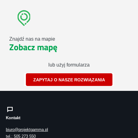
Znajdź nas na mapie
Zobacz mapę
lub użyj formularza
ZAPYTAJ O NASZE ROZWIĄZANIA
Kontakt
biuro@projektgamma.pl
tel.: 505 273 550