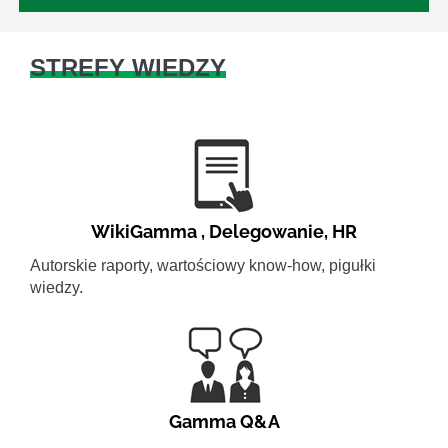
STREFY WIEDZY
WikiGamma
,
Delegowanie
,
HR
Autorskie raporty, wartościowy know-how, pigułki
wiedzy.
Gamma Q&A