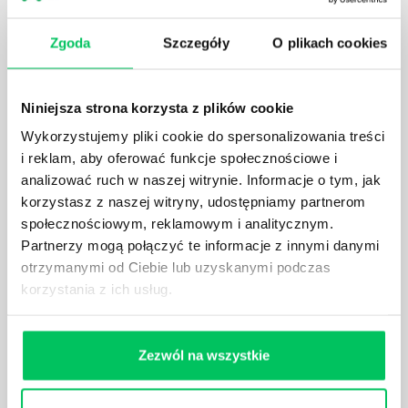
Zgoda
Szczegóły
O plikach cookies
KTO EGZEKWUJE PRAWO WODNE?
Prawo wodne to dość skomplikowane prawo w
ustawodawstwie polskim. Na czym dokładniej ono
Niniejsza strona korzysta z plików cookie
polega? Kogo w zasadzie obowiązuje? Jak wygląda
Wykorzystujemy pliki cookie do spersonalizowania treści
egzekwowanie prawa wodnego? Na te pytania
odpowiemy pokrótce poniżej.
i reklam, aby oferować funkcje społecznościowe i
analizować ruch w naszej witrynie. Informacje o tym, jak
korzystasz z naszej witryny, udostępniamy partnerom
społecznościowym, reklamowym i analitycznym.
Partnerzy mogą połączyć te informacje z innymi danymi
otrzymanymi od Ciebie lub uzyskanymi podczas
GDZIE MOŻEMY ZAPOZNAĆ SIĘ Z
korzystania z ich usług.
WYMAGANIAMI NORM JAKOŚCI WYROBÓW
MEDYCZNYCH?
W związku z ogromnym rozwojem dzisiejszego
Zezwól na wszystkie
społeczeństwa wprowadzane jest coraz więcej reguł,
które mają za zadanie poprawić poszczególne
dziedziny gospodarki. Dzięki nim wszystkie firmy