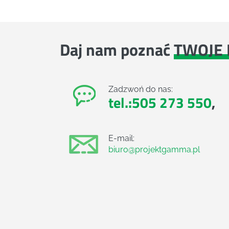
Daj nam poznać
TWOJE 
Zadzwoń do nas:
tel.:505 273 550
,
E-mail:
biuro@projektgamma.pl