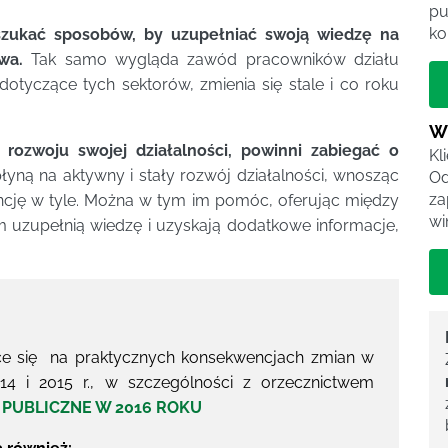
pu
ko
zukać sposobów, by uzupełniać swoją wiedzę na
wa.
Tak samo wygląda zawód pracowników działu
dotyczące tych sektorów, zmienia się stale i co roku
W
 rozwoju swojej działalności, powinni zabiegać o
Kl
yną na aktywny i stały rozwój działalności, wnosząc
Od
za
ncję w tyle. Można w tym im pomóc, oferując między
wi
ym uzupełnią wiedzę i uzyskają dodatkowe informacje,
ce się na praktycznych konsekwencjach zmian w
14 i 2015 r., w szczególności z orzecznictwem
PUBLICZNE W 2016 ROKU