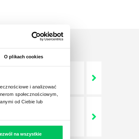
O plikach cookies
 życie? Od kiedy ich
ołecznościowe i analizować
artnerom społecznościowym,
anymi od Ciebie lub
a jest w niej także dokładnie
dokładniej wygląda? Czy z
ezwól na wszystkie