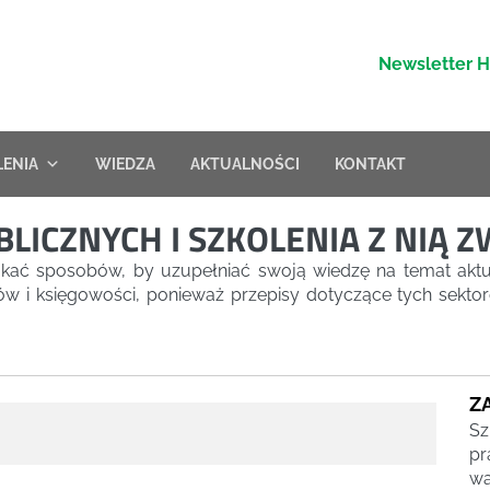
Newsletter 
LENIA
WIEDZA
AKTUALNOŚCI
KONTAKT
ICZNYCH I SZKOLENIA Z NIĄ 
kać sposobów, by uzupełniać swoją wiedzę na temat aktu
i księgowości, ponieważ przepisy dotyczące tych sektorów
Z
Sz
pr
wa