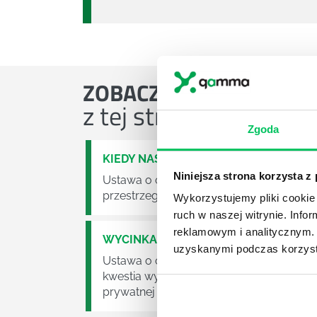
ZOBACZ
OSTATNIE ART
z tej strefy wiedzy
Zgoda
KIEDY NASTĄPI ZMIANA USTAWY O O
Niniejsza strona korzysta z
Ustawa o odpadach jest dość istotną ust
przestrzeganie będzie już normalnie egz
Wykorzystujemy pliki cookie 
ruch w naszej witrynie. Inf
reklamowym i analitycznym. 
WYCINKA DRZEW A USTAWA O OCHRO
uzyskanymi podczas korzysta
Ustawa o ochronie środowiska obowiązuje
kwestia wycinki drzew. Czy taka wycinka
prywatnej posesji można wyciąć cokolw