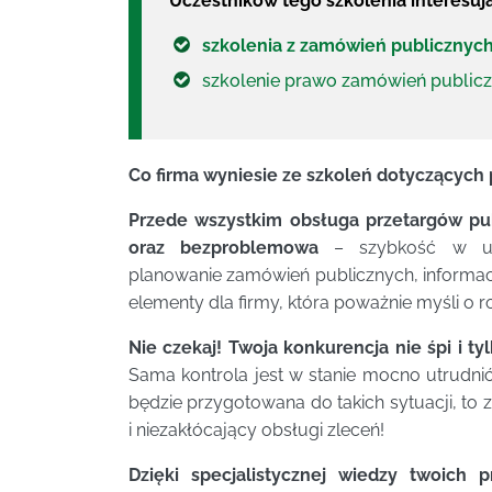
Uczestników tego szkolenia interesuj
szkolenia z zamówień publicznyc
szkolenie prawo zamówień public
Co firma wyniesie ze szkoleń dotyczącyc
Przede wszystkim obsługa przetargów publ
oraz bezproblemowa
– szybkość w ukł
planowanie zamówień publicznych, informacje
elementy dla firmy, która poważnie myśli o 
Nie czekaj! Twoja konkurencja nie śpi i ty
Sama kontrola jest w stanie mocno utrudnić 
będzie przygotowana do takich sytuacji, t
i niezakłócający obsługi zleceń!
Dzięki specjalistycznej wiedzy twoich