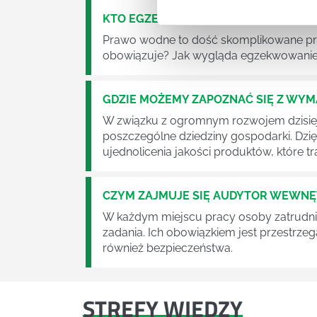
KTO EGZEKWUJE PRAWO WODNE?
Prawo wodne to dość skomplikowane pr
obowiązuje? Jak wygląda egzekwowanie
GDZIE MOŻEMY ZAPOZNAĆ SIĘ Z WY
W związku z ogromnym rozwojem dzisiej
poszczególne dziedziny gospodarki. Dzi
ujednolicenia jakości produktów, które tra
CZYM ZAJMUJE SIĘ AUDYTOR WEWN
W każdym miejscu pracy osoby zatrudni
zadania. Ich obowiązkiem jest przestrze
również bezpieczeństwa.
STREFY WIEDZY