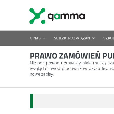
Skip
to
content
O NAS
ŚCIEŻKI ROZWIĄZAŃ
SZKO
PRAWO ZAMÓWIEŃ PUBL
Nie bez powodu prawnicy stale muszą szu
wygląda zawód pracowników działu finansów 
nowe zapisy.