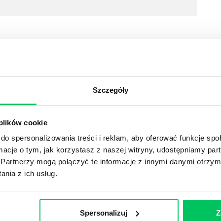
YKUŁY
Szczegóły
DPADACH?
 plików cookie
awą dla każdej firmy. Kiedy dokładnie nowe przepisy wejdą w
ekwowane? Z czym trzeba się tutaj na pewno liczyć?
do spersonalizowania treści i reklam, aby oferować funkcje sp
ormacje o tym, jak korzystasz z naszej witryny, udostępniamy p
Partnerzy mogą połączyć te informacje z innymi danymi otrzym
NIE ŚRODOWISKA - CO WARTO WIEDZIEĆ?
nia z ich usług.
 każdego z nas – bez wyjątku. Warto podkreślić, że określon
 drzew musi być gdziekolwiek zgłaszana? Jak to w zasadzie 
iek?
Spersonalizuj
Z