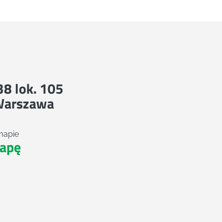
 38 lok. 105
Warszawa
mapie
apę