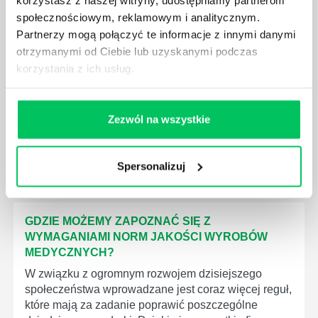
społecznościowym, reklamowym i analitycznym.
Partnerzy mogą połączyć te informacje z innymi danymi
KTO EGZEKWUJE PRAWO WODNE?
otrzymanymi od Ciebie lub uzyskanymi podczas
Prawo wodne to dość skomplikowane prawo w
korzystania z ich usług.
ustawodawstwie polskim. Na czym dokładniej ono
polega? Kogo w zasadzie obowiązuje? Jak wygląda
egzekwowanie prawa wodnego? Na te pytania
Zezwól na wszystkie
odpowiemy pokrótce poniżej.
Spersonalizuj
GDZIE MOŻEMY ZAPOZNAĆ SIĘ Z
WYMAGANIAMI NORM JAKOŚCI WYROBÓW
MEDYCZNYCH?
W związku z ogromnym rozwojem dzisiejszego
społeczeństwa wprowadzane jest coraz więcej reguł,
które mają za zadanie poprawić poszczególne