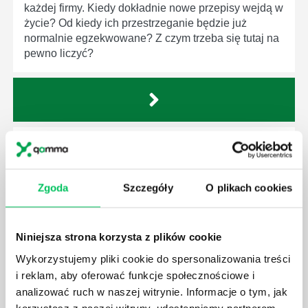
każdej firmy. Kiedy dokładnie nowe przepisy wejdą w
życie? Od kiedy ich przestrzeganie będzie już
normalnie egzekwowane? Z czym trzeba się tutaj na
pewno liczyć?
WYCINKA DRZEW A USTAWA O OCHRONIE
ŚRODOWISKA - CO WARTO WIEDZIEĆ?
Ustawa o ochronie środowiska obowiązuje każdego
Zgoda
Szczegóły
O plikach cookies
z nas – bez wyjątku. Warto podkreślić, że określona
jest w niej także dokładnie kwestia wycinki drzew.
Czy taka wycinka drzew musi być gdziekolwiek
Niniejsza strona korzysta z plików cookie
zgłaszana? Jak to w zasadzie dokładniej wygląda?
Czy z prywatnej posesji można wyciąć cokolwiek?
Wykorzystujemy pliki cookie do spersonalizowania treści
i reklam, aby oferować funkcje społecznościowe i
analizować ruch w naszej witrynie. Informacje o tym, jak
korzystasz z naszej witryny, udostępniamy partnerom