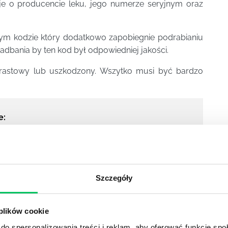
cje o producencie leku, jego numerze seryjnym oraz
tym kodzie który dodatkowo zapobiegnie podrabianiu
dbania by ten kod był odpowiedniej jakości.
trastowy lub uszkodzony. Wszytko musi być bardzo
e:
eków
Szczegóły
zenie europejskiego systemu baz danych
poprzez
ioty dostarczające leki pacjentom będą dokonywać
 plików cookie
cznych przed ich wydaniem.
do spersonalizowania treści i reklam, aby oferować funkcje sp