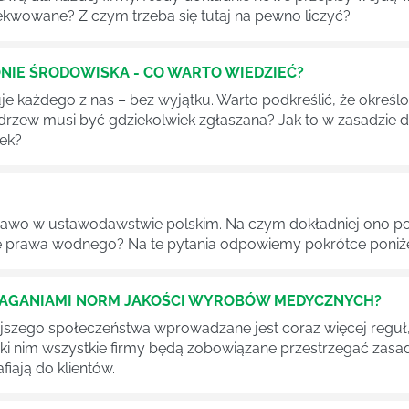
ekwowane? Z czym trzeba się tutaj na pewno liczyć?
NIE ŚRODOWISKA - CO WARTO WIEDZIEĆ?
 każdego z nas – bez wyjątku. Warto podkreślić, że określon
 drzew musi być gdziekolwiek zgłaszana? Jak to w zasadzie 
iek?
awo w ustawodawstwie polskim. Na czym dokładniej ono po
 prawa wodnego? Na te pytania odpowiemy pokrótce poniże
MAGANIAMI NORM JAKOŚCI WYROBÓW MEDYCZNYCH?
szego społeczeństwa wprowadzane jest coraz więcej reguł,
ęki nim wszystkie firmy będą zobowiązane przestrzegać zas
fiają do klientów.