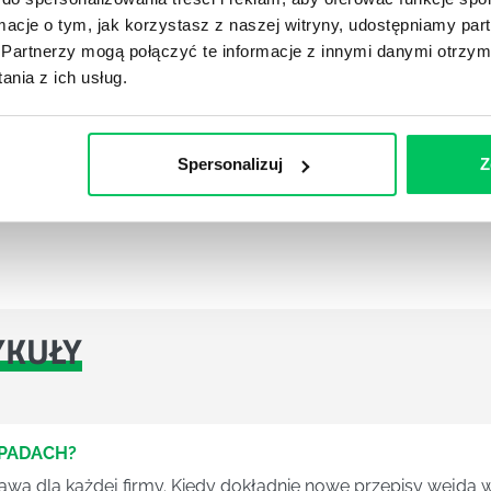
ormacje o tym, jak korzystasz z naszej witryny, udostępniamy p
naklejka która zapobiega otwarciu pudełka. Ma to
Partnerzy mogą połączyć te informacje z innymi danymi otrzym
ów za te sprawdzone. Wydawać by się mogło, że się to
nia z ich usług.
ektywa będzie obowiązywać od
9 lutego 2019
, do tego
 wytycznych.
Spersonalizuj
Z
rożą im kary zarówno pieniężne jak i możliwość sankcji
YKUŁY
DPADACH?
awą dla każdej firmy. Kiedy dokładnie nowe przepisy wejdą w