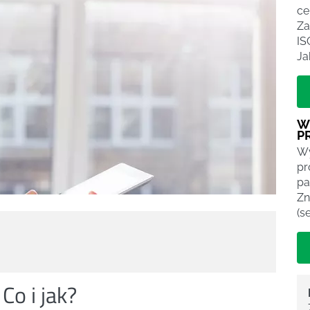
ce
Za
IS
Ja
W
P
Wy
pr
pa
Zn
(s
Co i jak?