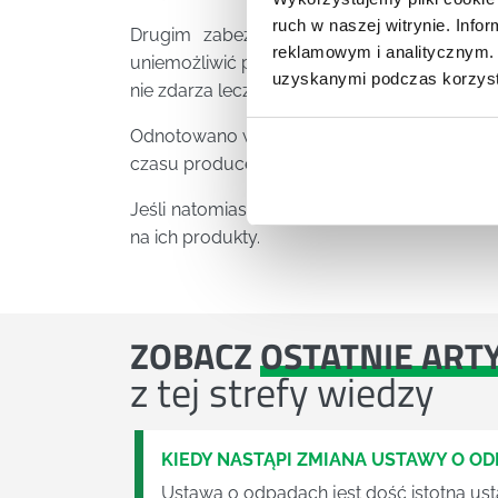
ruch w naszej witrynie. Inf
Drugim zabezpieczeniem jest specjalna 
reklamowym i analitycznym. 
uniemożliwić podmienianie nielegalnych lek
uzyskanymi podczas korzysta
nie zdarza lecz tak nie jest.
Odnotowano wiele takich przypadków. Dyr
czasu producenci muszą się dostosować do
Jeśli natomiast nie będą ich przestrzegać g
na ich produkty.
ZOBACZ
OSTATNIE ART
z tej strefy wiedzy
KIEDY NASTĄPI ZMIANA USTAWY O O
Ustawa o odpadach jest dość istotną ust