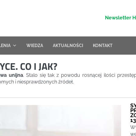
Newsletter 
LENIA
WIEDZA
AKTUALNOŚCI
KONTAKT
E. CO I JAK?
wa unijna
. Stalo się tak z powodu rosnącej ilości przes
domych i niesprawdzonych źródeł.
S
P
Z
13
Wy
we