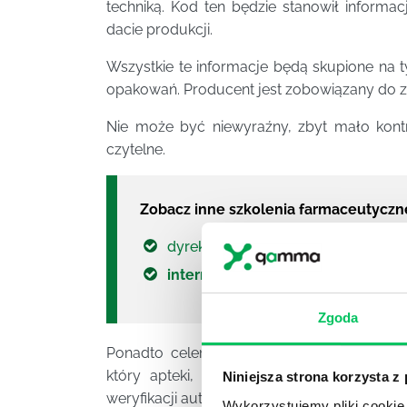
techniką. Kod ten będzie stanowił informa
dacie produkcji.
Wszystkie te informacje będą skupione na 
opakowań. Producent jest zobowiązany do za
Nie może być niewyraźny, zbyt mało kon
czytelne.
Zobacz inne szkolenia farmaceutyczn
dyrektywa fałszywkowa
internetowy system weryfikacji l
Zgoda
Ponadto celem rozporządzenia jest
stwor
który apteki, hurtownie oraz inne podm
Niniejsza strona korzysta z
weryfikacji autentyczności produktów medy
Wykorzystujemy pliki cookie 