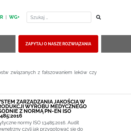
HR
|
WG+
ZAPYTAJ O NASZE ROZWIĄZANIA
tępstw związanych z fałszowaniem leków czy
YSTEM ZARZĄDZANIA JAKOŚCIĄ W
RODUKCJI WYROBU MEDYCZNEGO
GODNIE Z NORMĄ PN-EN ISO
485:2016
tyczne normy ISO 13485:2016. Audit
wnętrzny czyli jak przygotować się do