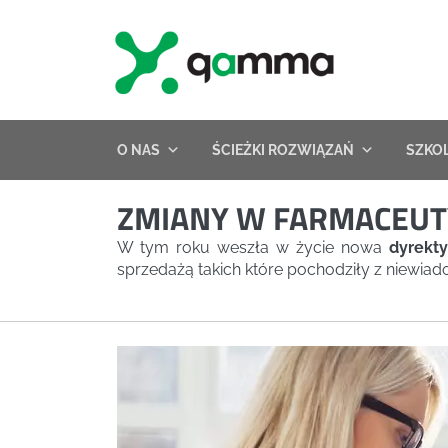
Skip
to
content
O NAS
ŚCIEŻKI ROZWIĄZAŃ
SZKO
ZMIANY W FARMACEUTYC
W tym roku weszła w życie nowa
dyrekty
sprzedażą takich które pochodziły z niewia