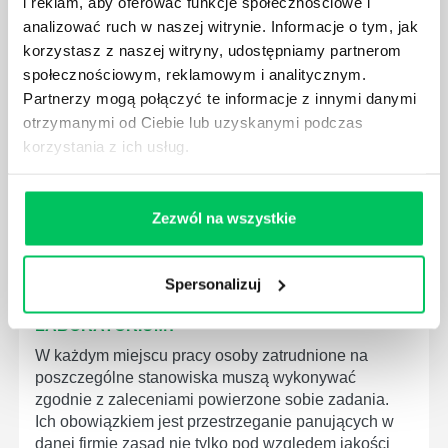
i reklam, aby oferować funkcje społecznościowe i
MEDYCZNYCH?
analizować ruch w naszej witrynie. Informacje o tym, jak
W związku z ogromnym rozwojem dzisiejszego
korzystasz z naszej witryny, udostępniamy partnerom
społeczeństwa wprowadzane jest coraz więcej reguł,
społecznościowym, reklamowym i analitycznym.
które mają za zadanie poprawić poszczególne
Partnerzy mogą połączyć te informacje z innymi danymi
dziedziny gospodarki. Dzięki nim wszystkie firmy
otrzymanymi od Ciebie lub uzyskanymi podczas
będą zobowiązane przestrzegać zasad, których
korzystania z ich usług.
wprowadzenie dąży do ujednolicenia jakości
produktów, które trafiają do klientów.
Zezwól na wszystkie
Spersonalizuj
CZYM ZAJMUJE SIĘ AUDYTOR WEWNĘTRZNY
LABORATORIUM?
W każdym miejscu pracy osoby zatrudnione na
poszczególne stanowiska muszą wykonywać
zgodnie z zaleceniami powierzone sobie zadania.
Ich obowiązkiem jest przestrzeganie panujących w
danej firmie zasad nie tylko pod względem jakości