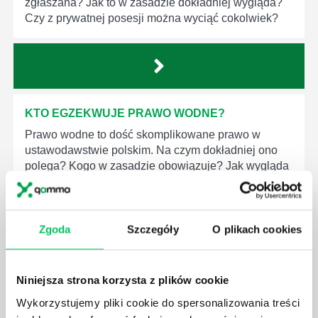
zgłaszana? Jak to w zasadzie dokładniej wygląda?
Czy z prywatnej posesji można wyciąć cokolwiek?
KTO EGZEKWUJE PRAWO WODNE?
Prawo wodne to dość skomplikowane prawo w
ustawodawstwie polskim. Na czym dokładniej ono
polega? Kogo w zasadzie obowiązuje? Jak wygląda
egzekwowanie prawa wodnego? Na te pytania
odpowiemy pokrótce poniżej.
Zgoda
Szczegóły
O plikach cookies
Niniejsza strona korzysta z plików cookie
GDZIE MOŻEMY ZAPOZNAĆ SIĘ Z
Wykorzystujemy pliki cookie do spersonalizowania treści
WYMAGANIAMI NORM JAKOŚCI WYROBÓW