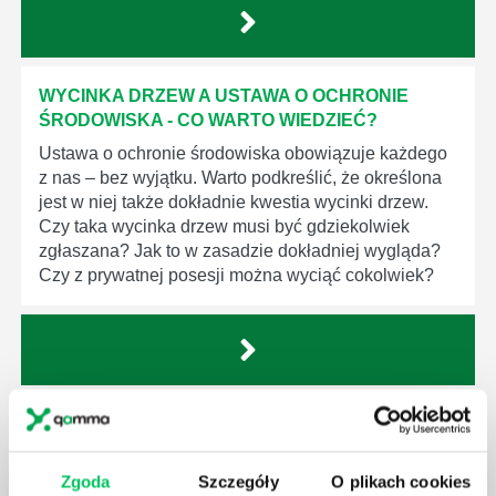
WYCINKA DRZEW A USTAWA O OCHRONIE
ŚRODOWISKA - CO WARTO WIEDZIEĆ?
Ustawa o ochronie środowiska obowiązuje każdego
z nas – bez wyjątku. Warto podkreślić, że określona
jest w niej także dokładnie kwestia wycinki drzew.
Czy taka wycinka drzew musi być gdziekolwiek
zgłaszana? Jak to w zasadzie dokładniej wygląda?
Czy z prywatnej posesji można wyciąć cokolwiek?
KTO EGZEKWUJE PRAWO WODNE?
Prawo wodne to dość skomplikowane prawo w
Zgoda
Szczegóły
O plikach cookies
ustawodawstwie polskim. Na czym dokładniej ono