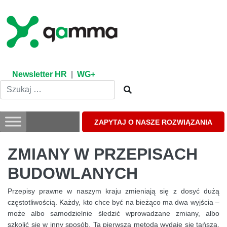
Skip
to
content
Newsletter HR
|
WG+
ZAPYTAJ O NASZE ROZWIĄZANIA
ZMIANY W PRZEPISACH
BUDOWLANYCH
Przepisy prawne w naszym kraju zmieniają się z dosyć dużą
częstotliwością. Każdy, kto chce być na bieżąco ma dwa wyjścia –
może albo samodzielnie śledzić wprowadzane zmiany, albo
szkolić się w inny sposób. Ta pierwsza metoda wydaje się tańsza,