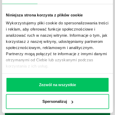
polega? Kogo w zasadzie obowiązuje? Jak wygląda
egzekwowanie prawa wodnego? Na te pytania
odpowiemy pokrótce poniżej.
Niniejsza strona korzysta z plików cookie
Wykorzystujemy pliki cookie do spersonalizowania treści
i reklam, aby oferować funkcje społecznościowe i
analizować ruch w naszej witrynie. Informacje o tym, jak
korzystasz z naszej witryny, udostępniamy partnerom
społecznościowym, reklamowym i analitycznym.
GDZIE MOŻEMY ZAPOZNAĆ SIĘ Z
WYMAGANIAMI NORM JAKOŚCI WYROBÓW
Partnerzy mogą połączyć te informacje z innymi danymi
MEDYCZNYCH?
otrzymanymi od Ciebie lub uzyskanymi podczas
korzystania z ich usług.
W związku z ogromnym rozwojem dzisiejszego
społeczeństwa wprowadzane jest coraz więcej reguł,
które mają za zadanie poprawić poszczególne
dziedziny gospodarki. Dzięki nim wszystkie firmy
Zezwól na wszystkie
będą zobowiązane przestrzegać zasad, których
wprowadzenie dąży do ujednolicenia jakości
produktów, które trafiają do klientów.
Spersonalizuj