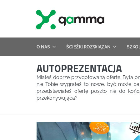
Skip
to
content
O NAS
ŚCIEŻKI ROZWIĄZAŃ
SZKO
AUTOPREZENTACJA
Miałeś dobrze przygotowaną ofertę. Była o
nie Tobie wygrałeś to nowe, być może bar
przedstawiałeś ofertę poszło nie do ko
przekonywująca?