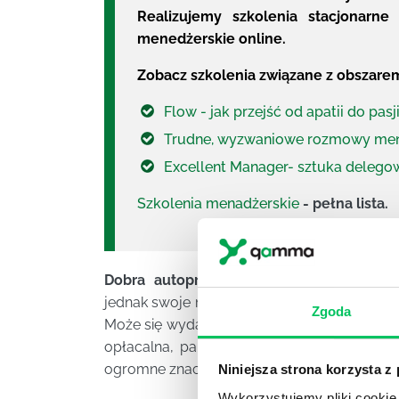
Realizujemy szkolenia stacjonarne
menedżerskie online.
Zobacz szkolenia związane z obszar
Flow - jak przejść od apatii do pas
Trudne, wyzwaniowe rozmowy men
Excellent Manager- sztuka delego
Szkolenia menadżerskie
- pełna lista.
Dobra autoprezentacja nie gwarantuje C
jednak swoje możliwości komunikacyjne, co
Zgoda
Może się wydawać, że inwestycja w to, jak s
opłacalna, pamiętaj jednak, że jak Cię wi
ogromne znaczenie (w kontaktach biznesowy
Niniejsza strona korzysta z
Wykorzystujemy pliki cookie 