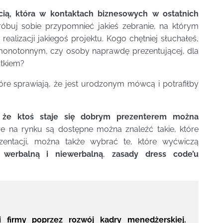
ścią, która w kontaktach biznesowych w ostatnich
buj sobie przypomnieć jakieś zebranie, na którym
alizacji jakiegoś projektu. Kogo chętniej słuchałeś,
 monotonnym, czy osoby naprawdę prezentującej, dla
atkiem?
re sprawiają, że jest urodzonym mówcą i potrafiłby
, że ktoś staje się dobrym prezenterem można
re na rynku są dostępne można znaleźć takie, które
entacji, można także wybrać te, które wyćwiczą
 werbalną i niewerbalną
,
zasady dress code’u
 firmy poprzez rozwój kadry menedżerskiej.