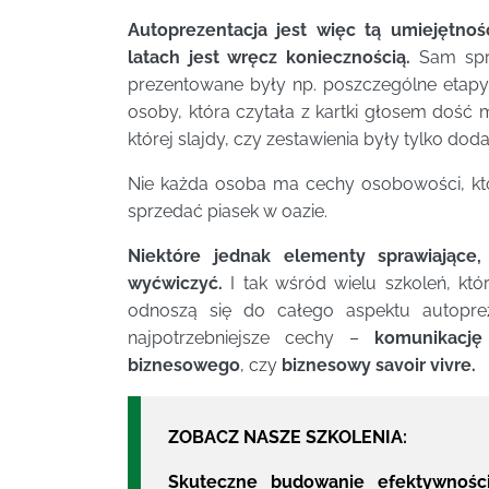
Autoprezentacja jest więc tą umiejętno
latach jest wręcz koniecznością.
Sam spró
prezentowane były np. poszczególne etapy re
osoby, która czytała z kartki głosem dość
której slajdy, czy zestawienia były tylko dod
Nie każda osoba ma cechy osobowości, któ
sprzedać piasek w oazie.
Niektóre jednak elementy sprawiające
wyćwiczyć.
I tak wśród wielu szkoleń, któ
odnoszą się do całego aspektu autoprez
najpotrzebniejsze cechy –
komunikację
biznesowego
, czy
biznesowy savoir vivre.
ZOBACZ NASZE SZKOLENIA:
Skuteczne budowanie efektywności