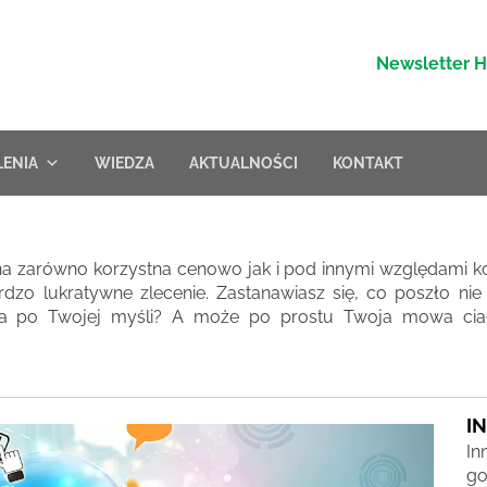
Newsletter 
LENIA
WIEDZA
AKTUALNOŚCI
KONTAKT
na zarówno korzystna cenowo jak i pod innymi względami ko
dzo lukratywne zlecenie. Zastanawiasz się, co poszło nie
ńca po Twojej myśli? A może po prostu Twoja mowa ciał
I
In
go