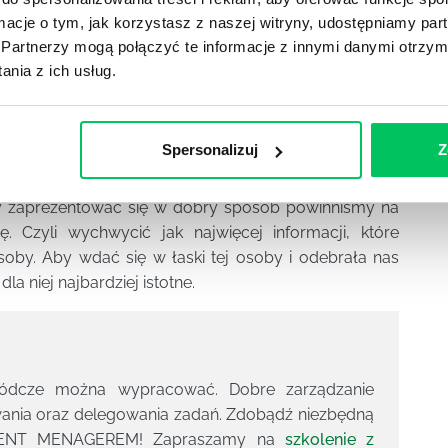
ormacje o tym, jak korzystasz z naszej witryny, udostępniamy p
ze wrażenie ma duże znaczenie jak będą później
Partnerzy mogą połączyć te informacje z innymi danymi otrzym
chę prawdy, dlatego jeżeli wybieramy się na jakieś
nia z ich usług.
ezentować po raz pierwszy, np. rozmowa o pracę czy
zentację. Autoprezentacja jest to nic innego jak
szym świetle.
Spersonalizuj
Z
(czasami zdarzają się nieliczne wyjątki od reguły,
Aby zaprezentować się w dobry sposób powinniśmy na
 Czyli wychwycić jak najwięcej informacji, które
oby. Aby wdać się w łaski tej osoby i odebrała nas
a niej najbardziej istotne.
wódcze można wypracować. Dobre zarządzanie
nia oraz delegowania zadań. Zdobądź niezbędną
ELLENT MENAGEREM! Zapraszamy na
szkolenie z