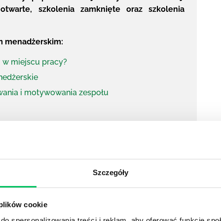
 otwarte, szkolenia zamknięte oraz szkolenia
em menadżerskim:
ji w miejscu pracy?
edżerskie
wania i motywowania zespołu
i pozyskania lukratywnego kontraktu,
zwiększasz
 podnosi konkurencyjność Twojej firmy wobec innych.
Szczegóły
ię prezentujesz jako przedstawiciel firmy może nie być
dzą tak Cię piszą, a pierwsze wrażenie, ma naprawdę
ch nawet większe niż w życiu prywatnym).
 plików cookie
do spersonalizowania treści i reklam, aby oferować funkcje sp