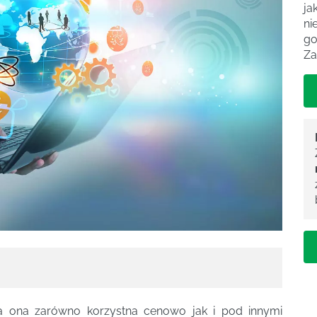
ja
ni
go
Za
 ona zarówno korzystna cenowo jak i pod innymi