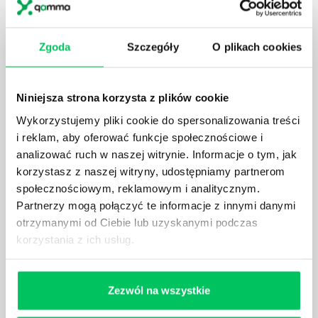
JAK BRYGADZISTA MOŻE ROZWINĄĆ SWOJE
KOMPETENCJE MENEDŻERSKIE?
Zgoda
Szczegóły
O plikach cookies
Menedżer to niezwykle ważne stanowisko w każdej
firmie. Osoba je pełniąca jest w pełni odpowiedzialna
za realizację działań podległych mu osób oraz
Niniejsza strona korzysta z plików cookie
działu.
Wykorzystujemy pliki cookie do spersonalizowania treści
i reklam, aby oferować funkcje społecznościowe i
analizować ruch w naszej witrynie. Informacje o tym, jak
korzystasz z naszej witryny, udostępniamy partnerom
społecznościowym, reklamowym i analitycznym.
JAKĄ METODĘ ZARZĄDZANIA POWINIEN ZNAĆ
Partnerzy mogą połączyć te informacje z innymi danymi
KAŻDY MENEDŻER?
otrzymanymi od Ciebie lub uzyskanymi podczas
Istnieje wiele metod zarządzania, które mogą okazać
korzystania z ich usług.
się niezwykle przydatne. Zarządzanie zasobami
ludzkimi oraz poszczególnymi etapami projektu nie
jest jednak łatwe i warto mieć tego świadomość.
Zezwól na wszystkie