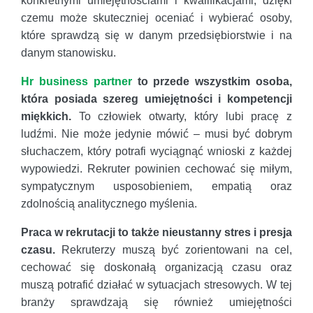
konkretnymi umiejętnościami i kwalifikacjami, dzięki
czemu może skuteczniej oceniać i wybierać osoby,
które sprawdzą się w danym przedsiębiorstwie i na
danym stanowisku.
Hr business partner
to przede wszystkim osoba,
która posiada szereg umiejętności i kompetencji
miękkich.
To człowiek otwarty, który lubi pracę z
ludźmi. Nie może jedynie mówić – musi być dobrym
słuchaczem, który potrafi wyciągnąć wnioski z każdej
wypowiedzi. Rekruter powinien cechować się miłym,
sympatycznym usposobieniem, empatią oraz
zdolnością analitycznego myślenia.
Praca w rekrutacji to także nieustanny stres i presja
czasu.
Rekruterzy muszą być zorientowani na cel,
cechować się doskonałą organizacją czasu oraz
muszą potrafić działać w sytuacjach stresowych. W tej
branży sprawdzają się również umiejętności