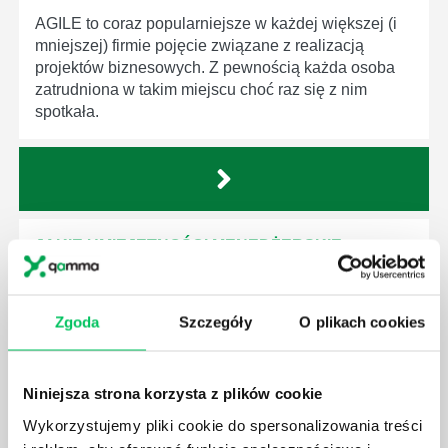
AGILE to coraz popularniejsze w każdej większej (i
mniejszej) firmie pojęcie związane z realizacją
projektów biznesowych. Z pewnością każda osoba
zatrudniona w takim miejscu choć raz się z nim
spotkała.
JAKIE UMIEJĘTNOŚCI MENEDŻERSKIE
POWINIEN MIEĆ BRYGADZISTA?
Nawet zespół złożony z doskonale wykształconych i
kompetentnych pracowników nie będzie w stanie
Zgoda
Szczegóły
O plikach cookies
sprawnie realizować swoich zadań, jeśli zabraknie w
nim odpowiedniego kierownictwa. Zawsze
niezbędna jest osoba nadzorująca wszystkie
Niniejsza strona korzysta z plików cookie
czynności wykonywane przez pracowników.
Wykorzystujemy pliki cookie do spersonalizowania treści