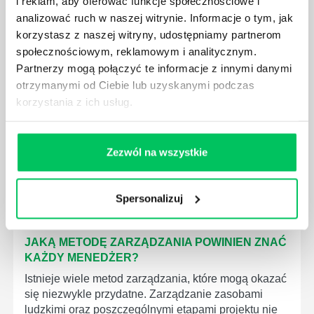
i reklam, aby oferować funkcje społecznościowe i
analizować ruch w naszej witrynie. Informacje o tym, jak
korzystasz z naszej witryny, udostępniamy partnerom
społecznościowym, reklamowym i analitycznym.
JAK BRYGADZISTA MOŻE ROZWINĄĆ SWOJE
Partnerzy mogą połączyć te informacje z innymi danymi
KOMPETENCJE MENEDŻERSKIE?
otrzymanymi od Ciebie lub uzyskanymi podczas
korzystania z ich usług.
Menedżer to niezwykle ważne stanowisko w każdej
firmie. Osoba je pełniąca jest w pełni odpowiedzialna
za realizację działań podległych mu osób oraz
działu.
Zezwól na wszystkie
Spersonalizuj
JAKĄ METODĘ ZARZĄDZANIA POWINIEN ZNAĆ
KAŻDY MENEDŻER?
Istnieje wiele metod zarządzania, które mogą okazać
się niezwykle przydatne. Zarządzanie zasobami
ludzkimi oraz poszczególnymi etapami projektu nie