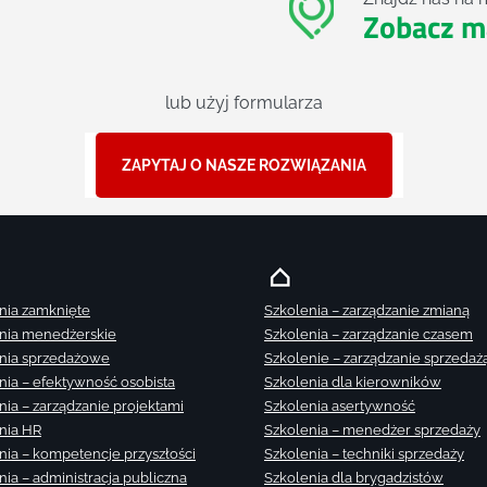
Zobacz m
lub użyj formularza
ZAPYTAJ O NASZE ROZWIĄZANIA
nia zamknięte
Szkolenia – zarządzanie zmianą
nia menedżerskie
Szkolenia – zarządzanie czasem
nia sprzedażowe
Szkolenie – zarządzanie sprzedaż
nia – efektywność osobista
Szkolenia dla kierowników
nia – zarządzanie projektami
Szkolenia asertywność
nia HR
Szkolenia – menedżer sprzedaży
nia – kompetencje przyszłości
Szkolenia – techniki sprzedaży
nia – administracja publiczna
Szkolenia dla brygadzistów