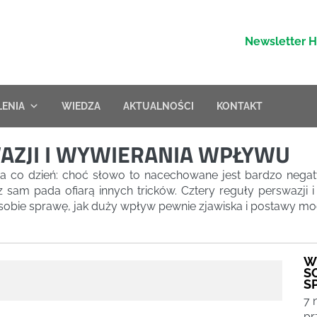
Newsletter 
LENIA
WIEDZA
AKTUALNOŚCI
KONTAKT
AZJI I WYWIERANIA WPŁYWU
 co dzień: choć słowo to nacechowane jest bardzo negat
raz sam pada ofiarą innych tricków. Cztery reguły perswazji
 sobie sprawę, jak duży wpływ pewnie zjawiska i postawy mo
W
S
S
7 
pr