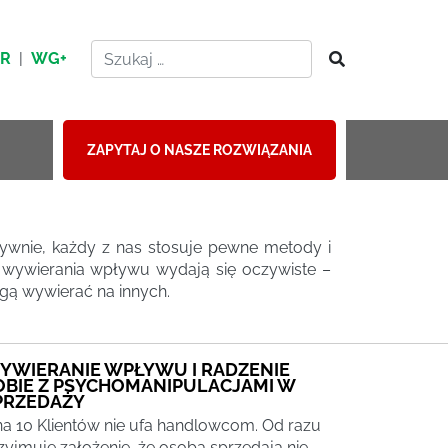
HR
|
WG+
ZAPYTAJ O NASZE ROZWIĄZANIA
ywnie, każdy z nas stosuje pewne metody i
 i wywierania wpływu wydają się oczywiste –
gą wywierać na innych.
YWIERANIE WPŁYWU I RADZENIE
OBIE Z PSYCHOMANIPULACJAMI W
PRZEDAŻY
na 10 Klientów nie ufa handlowcom. Od razu
zyjmuje założenie, że osoba sprzedają nie