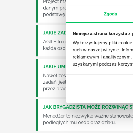
Project management (czyli zarządzanie p
danym projektem założeń. Zajmują się n
Zgoda
podstawę działalności wielu przedsiębior
JAKIE ZADANIA MUSZĄ ZREALIZOWA
Niniejsza strona korzysta z
AGILE to coraz popularniejsze w każdej w
Wykorzystujemy pliki cookie 
każda osoba zatrudniona w takim miejscu
ruch w naszej witrynie. Inf
reklamowym i analitycznym. 
uzyskanymi podczas korzysta
JAKIE UMIEJĘTNOŚCI MENEDŻERSKIE 
Nawet zespół złożony z doskonale wyksz
zadań, jeśli zabraknie w nim odpowiedn
przez pracowników.
JAK BRYGADZISTA MOŻE ROZWINĄĆ 
Menedżer to niezwykle ważne stanowisko w
podległych mu osób oraz działu.