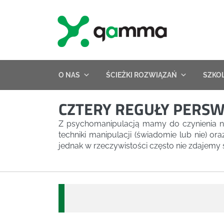
Skip
to
content
O NAS
ŚCIEŻKI ROZWIĄZAŃ
SZKO
CZTERY REGUŁY PERSW
Z psychomanipulacją mamy do czynienia na
techniki manipulacji (świadomie lub nie) o
jednak w rzeczywistości często nie zdajemy