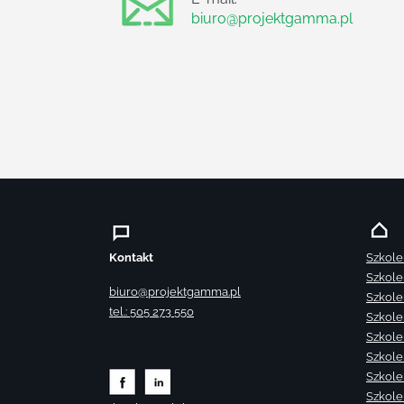
biuro@projektgamma.pl
Kontakt
Szkole
Szkole
biuro@projektgamma.pl
Szkole
tel.: 505 273 550
Szkole
Szkole
Szkole
Szkole
Szkole