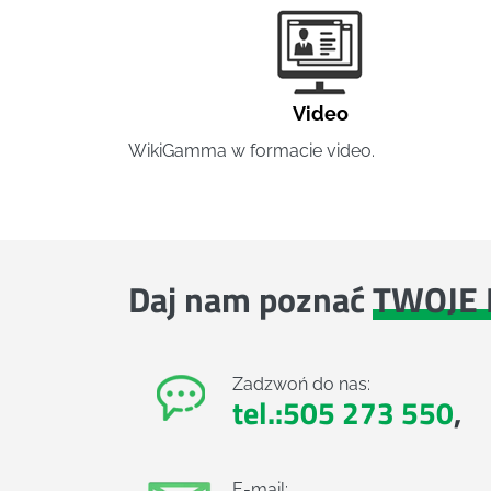
Video
WikiGamma w formacie video.
Daj nam poznać
TWOJE 
Zadzwoń do nas:
tel.:505 273 550
,
E-mail: