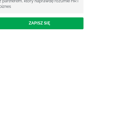
z partnerem, który naprawdę rozumie HR i
biznes
ZAPISZ SIĘ