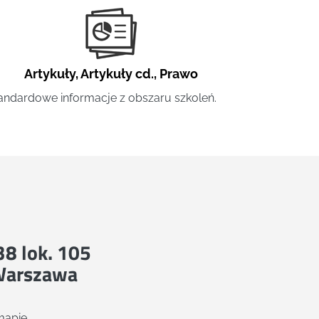
Artykuły
,
Artykuły cd.
,
Prawo
andardowe informacje z obszaru szkoleń.
 38 lok. 105
Warszawa
mapie