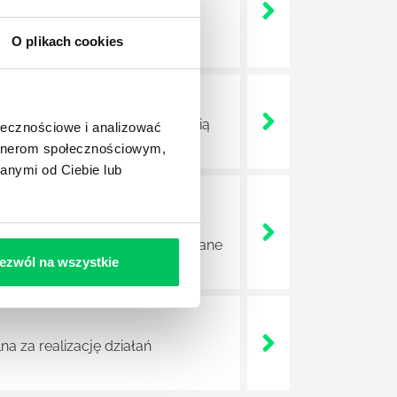
nie wszystkich związanych z
wych, a ich praca stanowi
O plikach cookies
ojektów biznesowych. Z pewnością
ołecznościowe i analizować
artnerom społecznościowym,
anymi od Ciebie lub
e sprawnie realizować swoich
a wszystkie czynności wykonywane
ezwól na wszystkie
a za realizację działań