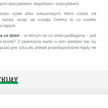
nymi specjalistami, ekspertami i autorytetami.
du rynek dóbr luksusowych, które często od
 nazwa, wciąż się rozwija. Cenimy to co rzadkie
o lepsze.
a co dzień
– w którym na co dzień podlegamy – jest
mi bronić? Z pewnością warto o nich wiedzieć tak, by
ulacyjne sztuczki, jednak prawdopodobnie nigdy nie
YKUŁY
OJEKTOWYCH W ZWINNEJ METODYCE?