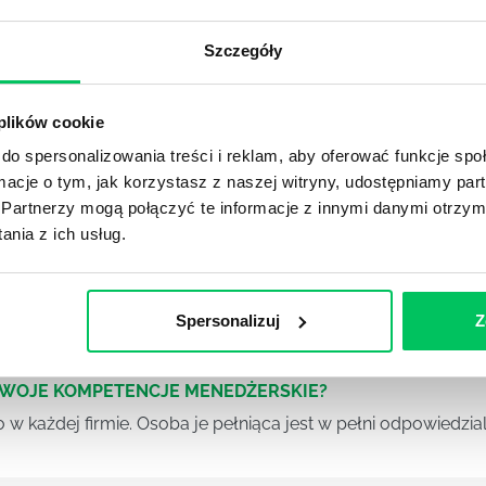
rojektami) to szereg czynności mających na celu zrealizowa
im osoby wchodzące w skład specjalnych zespołów projekto
Szczegóły
stw.
Ć PRACOWNICY ZESPOŁU PROJEKTOWEGO?
 plików cookie
iększej (i mniejszej) firmie pojęcie związane z realizacją pr
do spersonalizowania treści i reklam, aby oferować funkcje sp
 choć raz się z nim spotkała.
ormacje o tym, jak korzystasz z naszej witryny, udostępniamy p
Partnerzy mogą połączyć te informacje z innymi danymi otrzym
nia z ich usług.
POWINIEN MIEĆ BRYGADZISTA?
tałconych i kompetentnych pracowników nie będzie w stani
iego kierownictwa. Zawsze niezbędna jest osoba nadzorując
Spersonalizuj
Z
SWOJE KOMPETENCJE MENEDŻERSKIE?
 każdej firmie. Osoba je pełniąca jest w pełni odpowiedzialn