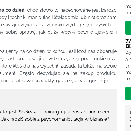
mó
a co dzień:
choć słowo to nacechowane jest bardzo
po
y i techniki manipulacji (świadomie lub nie) oraz sam
perswazji i wywierania wpływu wydają się oczywiste –
my sobie sprawę, jak duży wpływ pewnie zjawiska i
Z
B
osujemy na co dzień: w końcu jeśli ktoś nas obdaruje
Po
zy następnej okazji odwdzięczyć się podarunkiem za
a 
sm
które ktoś dla nas wypełnił. Zasada ta także ma swoje
mo
nsument. Często decydując się na zakup produktu
ro
 nam gratisowe produkty, gadżety czy degustacje.
to jest Seek&sale training i jak zostać hunterem
 Jak radzić sobie z psychomanipulacją w biznesie?