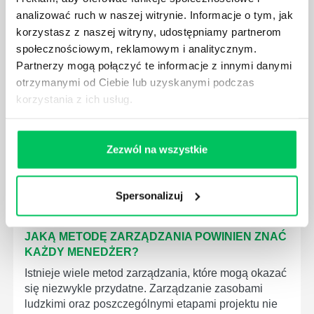
analizować ruch w naszej witrynie. Informacje o tym, jak
korzystasz z naszej witryny, udostępniamy partnerom
społecznościowym, reklamowym i analitycznym.
JAK BRYGADZISTA MOŻE ROZWINĄĆ SWOJE
Partnerzy mogą połączyć te informacje z innymi danymi
KOMPETENCJE MENEDŻERSKIE?
otrzymanymi od Ciebie lub uzyskanymi podczas
Menedżer to niezwykle ważne stanowisko w każdej
korzystania z ich usług.
firmie. Osoba je pełniąca jest w pełni odpowiedzialna
za realizację działań podległych mu osób oraz
działu.
Zezwól na wszystkie
Spersonalizuj
JAKĄ METODĘ ZARZĄDZANIA POWINIEN ZNAĆ
KAŻDY MENEDŻER?
Istnieje wiele metod zarządzania, które mogą okazać
się niezwykle przydatne. Zarządzanie zasobami
ludzkimi oraz poszczególnymi etapami projektu nie