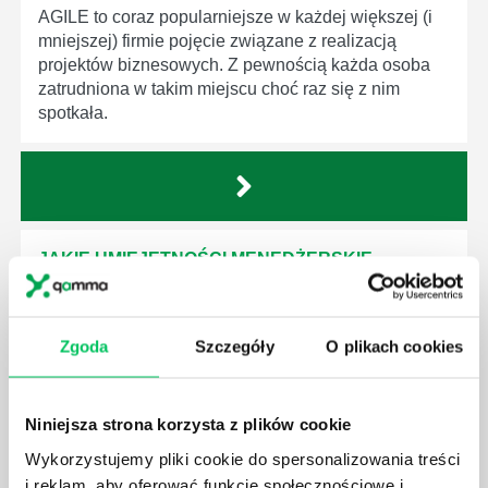
AGILE to coraz popularniejsze w każdej większej (i
mniejszej) firmie pojęcie związane z realizacją
projektów biznesowych. Z pewnością każda osoba
zatrudniona w takim miejscu choć raz się z nim
spotkała.
JAKIE UMIEJĘTNOŚCI MENEDŻERSKIE
POWINIEN MIEĆ BRYGADZISTA?
Nawet zespół złożony z doskonale wykształconych i
kompetentnych pracowników nie będzie w stanie
Zgoda
Szczegóły
O plikach cookies
sprawnie realizować swoich zadań, jeśli zabraknie w
nim odpowiedniego kierownictwa. Zawsze
niezbędna jest osoba nadzorująca wszystkie
Niniejsza strona korzysta z plików cookie
czynności wykonywane przez pracowników.
Wykorzystujemy pliki cookie do spersonalizowania treści
i reklam, aby oferować funkcje społecznościowe i