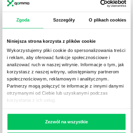
JAK BRYGADZISTA MOŻE ROZWINĄĆ SWOJE
KOMPETENCJE MENEDŻERSKIE?
Zgoda
Szczegóły
O plikach cookies
Menedżer to niezwykle ważne stanowisko w każdej
firmie. Osoba je pełniąca jest w pełni odpowiedzialna
za realizację działań podległych mu osób oraz
Niniejsza strona korzysta z plików cookie
działu.
Wykorzystujemy pliki cookie do spersonalizowania treści
i reklam, aby oferować funkcje społecznościowe i
analizować ruch w naszej witrynie. Informacje o tym, jak
korzystasz z naszej witryny, udostępniamy partnerom
społecznościowym, reklamowym i analitycznym.
JAKĄ METODĘ ZARZĄDZANIA POWINIEN ZNAĆ
Partnerzy mogą połączyć te informacje z innymi danymi
KAŻDY MENEDŻER?
otrzymanymi od Ciebie lub uzyskanymi podczas
Istnieje wiele metod zarządzania, które mogą okazać
korzystania z ich usług.
się niezwykle przydatne. Zarządzanie zasobami
ludzkimi oraz poszczególnymi etapami projektu nie
jest jednak łatwe i warto mieć tego świadomość.
Zezwól na wszystkie