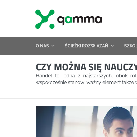
Skip
to
content
O NAS
ŚCIEŻKI ROZWIĄZAŃ
SZKO
CZY MOŻNA SIĘ NAUCZ
Handel to jedna z najstarszych, obok ro
współcześnie stanowi ważny element także