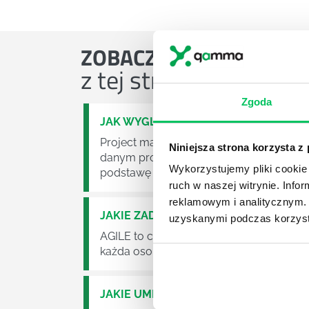
ZOBACZ
OSTATNIE ART
z tej strefy wiedzy
Zgoda
JAK WYGLĄDA PRACA ZESPOŁÓW PR
Project management (czyli zarządzanie p
Niniejsza strona korzysta z
danym projektem założeń. Zajmują się n
Wykorzystujemy pliki cookie 
podstawę działalności wielu przedsiębior
ruch w naszej witrynie. Inf
reklamowym i analitycznym. 
JAKIE ZADANIA MUSZĄ ZREALIZOWA
uzyskanymi podczas korzysta
AGILE to coraz popularniejsze w każdej w
każda osoba zatrudniona w takim miejscu
JAKIE UMIEJĘTNOŚCI MENEDŻERSKIE 