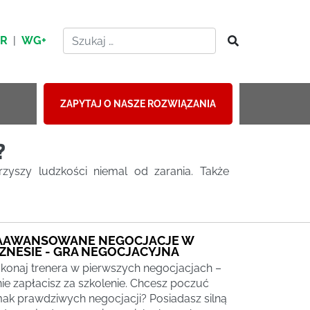
HR
|
WG+
ZAPYTAJ O NASZE ROZWIĄZANIA
?
zyszy ludzkości niemal od zarania. Także
AAWANSOWANE NEGOCJACJE W
IZNESIE - GRA NEGOCJACYJNA
konaj trenera w pierwszych negocjacjach –
nie zapłacisz za szkolenie. Chcesz poczuć
ak prawdziwych negocjacji? Posiadasz silną