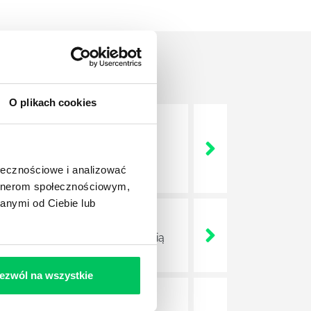
O plikach cookies
nie wszystkich związanych z
wych, a ich praca stanowi
ołecznościowe i analizować
artnerom społecznościowym,
anymi od Ciebie lub
ojektów biznesowych. Z pewnością
ezwól na wszystkie