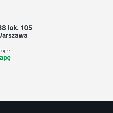
 38 lok. 105
Warszawa
mapie
apę