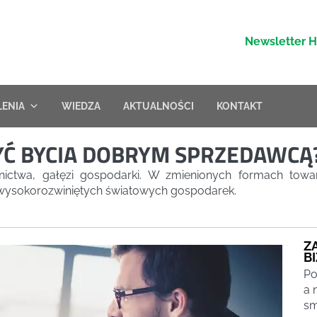
Newsletter 
LENIA
WIEDZA
AKTUALNOŚCI
KONTAKT
YĆ BYCIA DOBRYM SPRZEDAWCĄ
lnictwa, gałęzi gospodarki. W zmienionych formach towar
 wysokorozwiniętych światowych gospodarek.
Z
B
Po
a 
sm