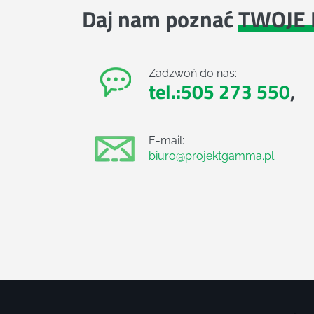
Daj nam poznać
TWOJE 
Zadzwoń do nas:
tel.:505 273 550
,
E-mail:
biuro@projektgamma.pl