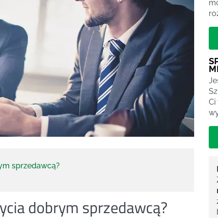
mo
ro
S
M
Je
Sz
Ci
wy
rym sprzedawcą?
bycia dobrym sprzedawcą?