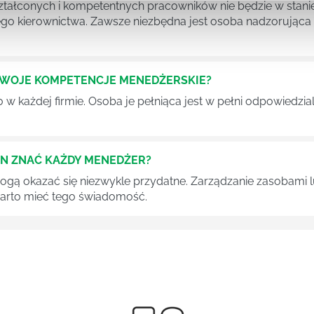
tałconych i kompetentnych pracowników nie będzie w stani
iego kierownictwa. Zawsze niezbędna jest osoba nadzorując
SWOJE KOMPETENCJE MENEDŻERSKIE?
 każdej firmie. Osoba je pełniąca jest w pełni odpowiedzialn
EN ZNAĆ KAŻDY MENEDŻER?
 mogą okazać się niezwykle przydatne. Zarządzanie zasobami
 warto mieć tego świadomość.