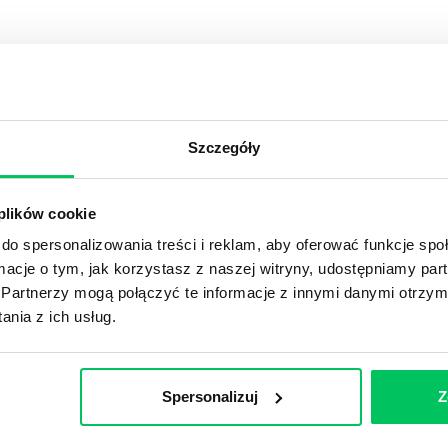
YKUŁY
Szczegóły
OJEKTOWYCH W ZWINNEJ METODYCE?
rojektami) to szereg czynności mających na celu zrealizowa
 plików cookie
im osoby wchodzące w skład specjalnych zespołów projekto
do spersonalizowania treści i reklam, aby oferować funkcje sp
stw.
ormacje o tym, jak korzystasz z naszej witryny, udostępniamy p
Partnerzy mogą połączyć te informacje z innymi danymi otrzym
Ć PRACOWNICY ZESPOŁU PROJEKTOWEGO?
nia z ich usług.
iększej (i mniejszej) firmie pojęcie związane z realizacją pr
 choć raz się z nim spotkała.
Spersonalizuj
Z
POWINIEN MIEĆ BRYGADZISTA?