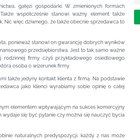
lnictwa, gałęzi gospodarki. W zmienionych formach
. Także współcześnie stanowi ważny element także
 Nic więc dziwnego, że także obecnie sprzedawca to
ota, ponieważ stanowi on gwarancję dobrych wyników
inansowego przedsiębiorstwa. Jest to tak samo ważne
ej rodzinnej firmy czyli przykładowego osiedlowego
która osoba o wizerunek firmy.
i także jedyny kontakt klienta z firmą. Na podstawie
przedawca jako klienci wyrabiamy sobie opinię o całej
totnym elementem wpływającym na sukces komercyjny
m wydaje się być pytanie czy można się nauczyć bycia
obinie naturalnych predyspozycji, każdy z nas może