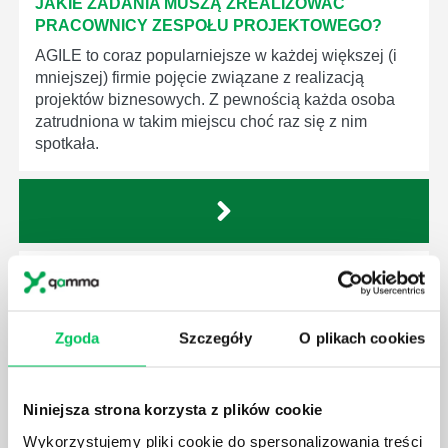
JAKIE ZADANIA MUSZĄ ZREALIZOWAĆ
PRACOWNICY ZESPOŁU PROJEKTOWEGO?
AGILE to coraz popularniejsze w każdej większej (i
mniejszej) firmie pojęcie związane z realizacją
projektów biznesowych. Z pewnością każda osoba
zatrudniona w takim miejscu choć raz się z nim
spotkała.
JAKIE UMIEJĘTNOŚCI MENEDŻERSKIE
POWINIEN MIEĆ BRYGADZISTA?
Nawet zespół złożony z doskonale wykształconych i
Zgoda
Szczegóły
O plikach cookies
kompetentnych pracowników nie będzie w stanie
sprawnie realizować swoich zadań, jeśli zabraknie w
nim odpowiedniego kierownictwa. Zawsze
Niniejsza strona korzysta z plików cookie
niezbędna jest osoba nadzorująca wszystkie
czynności wykonywane przez pracowników.
Wykorzystujemy pliki cookie do spersonalizowania treści