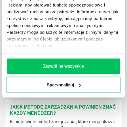
i reklam, aby oferować funkcje społecznościowe i
analizować ruch w naszej witrynie. Informacje o tym, jak
korzystasz z naszej witryny, udostępniamy partnerom
społecznościowym, reklamowym i analitycznym.
Partnerzy mogą połączyć te informacje z innymi danymi
JAK BRYGADZISTA MOŻE ROZWINĄĆ SWOJE
otrzymanymi od Ciebie lub uzyskanymi podczas
KOMPETENCJE MENEDŻERSKIE?
korzystania z ich usług.
Menedżer to niezwykle ważne stanowisko w każdej
firmie. Osoba je pełniąca jest w pełni odpowiedzialna
za realizację działań podległych mu osób oraz
Zezwól na wszystkie
działu.
Spersonalizuj
JAKĄ METODĘ ZARZĄDZANIA POWINIEN ZNAĆ
KAŻDY MENEDŻER?
Istnieje wiele metod zarządzania, które mogą okazać