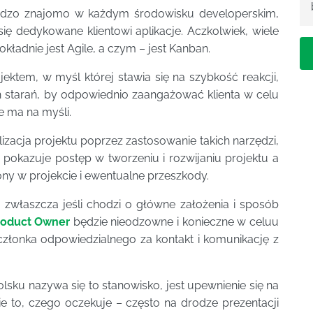
ardzo znajomo w każdym środowisku developerskim,
ię dedykowane klientowi aplikacje. Aczkolwiek, wiele
kładnie jest Agile, a czym – jest Kanban.
ektem, w myśl której stawia się na szybkość reakcji,
h starań, by odpowiednio zaangażować klienta w celu
e ma na myśli.
alizacja projektu poprzez zastosowanie takich narzędzi,
e pokazuje postęp w tworzeniu i rozwijaniu projektu a
rony w projekcie i ewentualne przeszkody.
 zwłaszcza jeśli chodzi o główne założenia i sposób
roduct Owner
będzie nieodzowne i konieczne w celuu
 członka odpowiedzialnego za kontakt i komunikację z
lsku nazywa się to stanowisko, jest upewnienie się na
ie to, czego oczekuje – często na drodze prezentacji