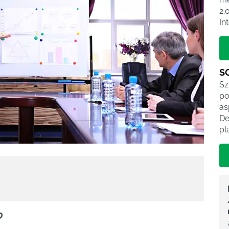
2.
In
S
Sz
po
as
De
pl
?