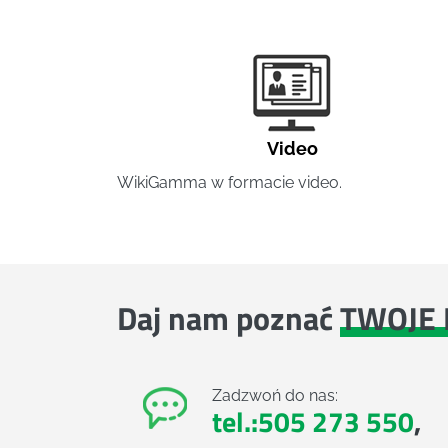
Video
WikiGamma w formacie video.
Daj nam poznać
TWOJE 
Zadzwoń do nas:
tel.:505 273 550
,