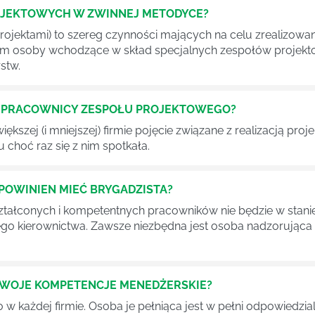
OJEKTOWYCH W ZWINNEJ METODYCE?
rojektami) to szereg czynności mających na celu zrealizowa
im osoby wchodzące w skład specjalnych zespołów projekto
stw.
Ć PRACOWNICY ZESPOŁU PROJEKTOWEGO?
iększej (i mniejszej) firmie pojęcie związane z realizacją pr
 choć raz się z nim spotkała.
POWINIEN MIEĆ BRYGADZISTA?
tałconych i kompetentnych pracowników nie będzie w stani
iego kierownictwa. Zawsze niezbędna jest osoba nadzorując
SWOJE KOMPETENCJE MENEDŻERSKIE?
 każdej firmie. Osoba je pełniąca jest w pełni odpowiedzialn