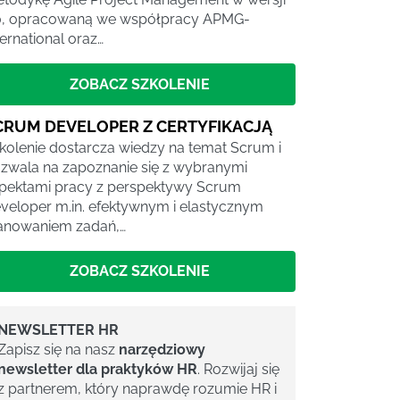
0, opracowaną we współpracy APMG-
ternational oraz…
ZOBACZ SZKOLENIE
CRUM DEVELOPER Z CERTYFIKACJĄ
kolenie dostarcza wiedzy na temat Scrum i
zwala na zapoznanie się z wybranymi
pektami pracy z perspektywy Scrum
veloper m.in. efektywnym i elastycznym
anowaniem zadań,…
ZOBACZ SZKOLENIE
NEWSLETTER HR
Zapisz się na nasz
narzędziowy
newsletter dla praktyków HR
. Rozwijaj się
z partnerem, który naprawdę rozumie HR i