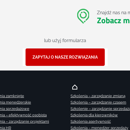
Znajdź nas na 
Zobacz m
lub użyj formularza
ZAPYTAJ O NASZE ROZWIĄZANIA
nia zamknięte
Szkolenia – zarządzanie zmianą
nia menedżerskie
Szkolenia – zarządzanie czasem
nia sprzedażowe
Szkolenie – zarządzanie sprzedaż
nia – efektywność osobista
Szkolenia dla kierowników
nia – zarządzanie projektami
Szkolenia asertywność
nia HR
Szkolenia – menedżer sprzedaży