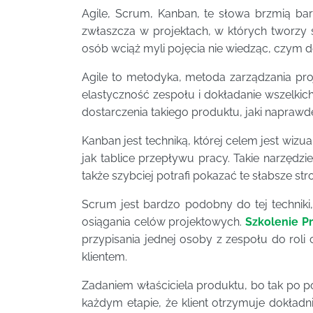
Agile, Scrum, Kanban, te słowa brzmią b
zwłaszcza w projektach, w których tworzy s
osób wciąż myli pojęcia nie wiedząc, czym do
Agile to metodyka, metoda zarządzania proj
elastyczność zespołu i dokładanie wszelkic
dostarczenia takiego produktu, jaki naprawd
Kanban jest techniką, której celem jest wizu
jak tablice przepływu pracy. Takie narzędzi
także szybciej potrafi pokazać te słabsze st
Scrum jest bardzo podobny do tej techniki,
osiągania celów projektowych.
Szkolenie P
przypisania jednej osoby z zespołu do roli
klientem.
Zadaniem właściciela produktu, bo tak po po
każdym etapie, że klient otrzymuje dokładn