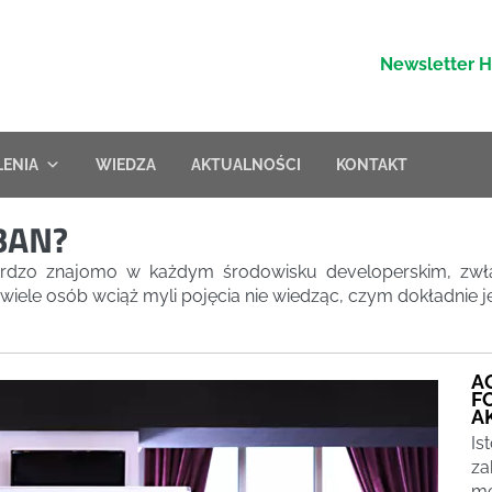
Newsletter 
LENIA
WIEDZA
AKTUALNOŚCI
KONTAKT
BAN?
ardzo znajomo w każdym środowisku developerskim, zwła
wiele osób wciąż myli pojęcia nie wiedząc, czym dokładnie je
A
F
A
Is
za
me