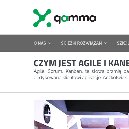
Skip
to
content
O NAS
ŚCIEŻKI ROZWIĄZAŃ
SZKO
CZYM JEST AGILE I KAN
Agile, Scrum, Kanban, te słowa brzmią b
dedykowane klientowi aplikacje. Aczkolwiek, 