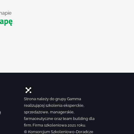
mapie
apę
Strona należy do grupy Gamma
realizującej szkolenia eksperckie,
ą
sprzedażowe, managerskie,
farmaceutyczne oraz team building dla
firm. Firma szkoleniowa 2021 roku.
© Konsorcjum Szkoleniowo-Doradcze