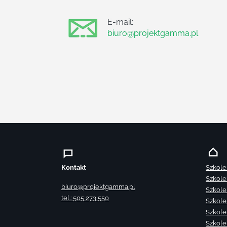
E-mail:
biuro@projektgamma.pl
Kontakt
Szkole
Szkole
biuro@projektgamma.pl
Szkole
tel.: 505 273 550
Szkole
Szkole
Szkole