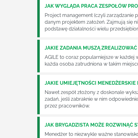
JAK WYGLĄDA PRACA ZESPOŁÓW PR
Project management (czyli zarządzanie p
danym projektem założeń. Zajmują się n
podstawę działalności wielu przedsiębior
JAKIE ZADANIA MUSZĄ ZREALIZOWA
AGILE to coraz popularniejsze w każdej w
każda osoba zatrudniona w takim miejscu
JAKIE UMIEJĘTNOŚCI MENEDŻERSKIE 
Nawet zespół złożony z doskonale wyksz
zadań, jeśli zabraknie w nim odpowiedn
przez pracowników.
JAK BRYGADZISTA MOŻE ROZWINĄĆ 
Menedżer to niezwykle ważne stanowisko w