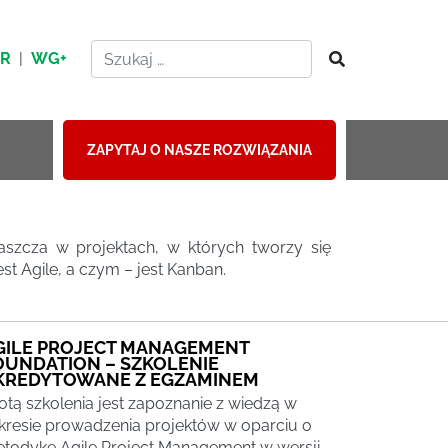
HR
|
WG+
ZAPYTAJ O NASZE ROZWIĄZANIA
szcza w projektach, w których tworzy się
st Agile, a czym – jest Kanban.
GILE PROJECT MANAGEMENT
OUNDATION – SZKOLENIE
KREDYTOWANE Z EGZAMINEM
totą szkolenia jest zapoznanie z wiedzą w
kresie prowadzenia projektów w oparciu o
todykę Agile Project Management w wersji