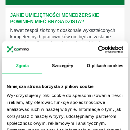
JAKIE UMIEJĘTNOŚCI MENEDŻERSKIE
POWINIEN MIEĆ BRYGADZISTA?
Nawet zespół złożony z doskonale wykształconych i
kompetentnych pracowników nie będzie w stanie
sprawnie realizować swoich zadań, jeśli zabraknie w
nim odpowiedniego kierownictwa. Zawsze
niezbędna jest osoba nadzorująca wszystkie
czynności wykonywane przez pracowników.
Zgoda
Szczegóły
O plikach cookies
Niniejsza strona korzysta z plików cookie
Wykorzystujemy pliki cookie do spersonalizowania treści
JAK BRYGADZISTA MOŻE ROZWINĄĆ SWOJE
i reklam, aby oferować funkcje społecznościowe i
KOMPETENCJE MENEDŻERSKIE?
analizować ruch w naszej witrynie. Informacje o tym, jak
korzystasz z naszej witryny, udostępniamy partnerom
Menedżer to niezwykle ważne stanowisko w każdej
firmie. Osoba je pełniąca jest w pełni odpowiedzialna
społecznościowym, reklamowym i analitycznym.
za realizację działań podległych mu osób oraz