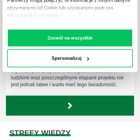
Partnerzy mogą połączyć te informacje z innymi danymi
działu.
otrzymanymi od Ciebie lub uzyskanymi podczas
korzystania z ich usług.
Zezwól na wszystkie
JAKĄ METODĘ ZARZĄDZANIA POWINIEN ZNAĆ
KAŻDY MENEDŻER?
Spersonalizuj
Istnieje wiele metod zarządzania, które mogą okazać
się niezwykle przydatne. Zarządzanie zasobami
ludzkimi oraz poszczególnymi etapami projektu nie
jest jednak łatwe i warto mieć tego świadomość.
STREFY WIEDZY