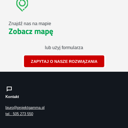
Znajdź nas na mapie
Zobacz mapę
lub użyj formularza
ZAPYTAJ O NASZE ROZWIĄZANIA
Kontakt
biuro@projektgamma.pl
tel.: 505 273 550