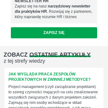
NEWSLETTER HR
Zapisz się na nasz
narzędziowy newsletter
dla praktyków HR
. Rozwijaj się z partnerem,
który naprawdę rozumie HR i biznes
ZAPISZ SIĘ
ZOBACZ
OSTATNIE ARTYKUŁY
z tej strefy wiedzy
JAK WYGLĄDA PRACA ZESPOŁÓW
PROJEKTOWYCH W ZWINNEJ METODYCE?
Project management (czyli zarządzanie projektami)
to szereg czynności mających na celu zrealizowanie
wszystkich związanych z danym projektem założeń.
Zajmują się nim osoby wchodzące w skład
specjalnych zespołów projektowych, a ich praca