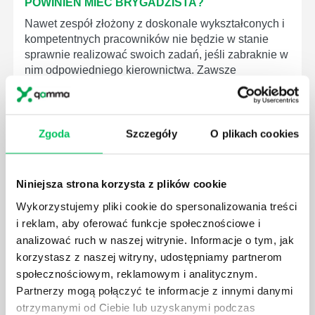
POWINIEN MIEĆ BRYGADZISTA?
Nawet zespół złożony z doskonale wykształconych i
kompetentnych pracowników nie będzie w stanie
sprawnie realizować swoich zadań, jeśli zabraknie w
nim odpowiedniego kierownictwa. Zawsze
niezbędna jest osoba nadzorująca wszystkie
czynności wykonywane przez pracowników.
Zgoda
Szczegóły
O plikach cookies
Niniejsza strona korzysta z plików cookie
JAK BRYGADZISTA MOŻE ROZWINĄĆ SWOJE
Wykorzystujemy pliki cookie do spersonalizowania treści
KOMPETENCJE MENEDŻERSKIE?
i reklam, aby oferować funkcje społecznościowe i
Menedżer to niezwykle ważne stanowisko w każdej
analizować ruch w naszej witrynie. Informacje o tym, jak
firmie. Osoba je pełniąca jest w pełni odpowiedzialna
korzystasz z naszej witryny, udostępniamy partnerom
za realizację działań podległych mu osób oraz
społecznościowym, reklamowym i analitycznym.
działu.
Partnerzy mogą połączyć te informacje z innymi danymi
otrzymanymi od Ciebie lub uzyskanymi podczas