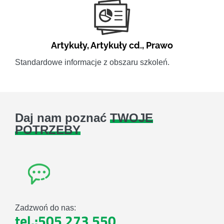
Artykuły
,
Artykuły cd.
,
Prawo
Standardowe informacje z obszaru szkoleń.
Daj nam poznać
TWOJE
POTRZEBY
Zadzwoń do nas:
tel.:505 273 550
,