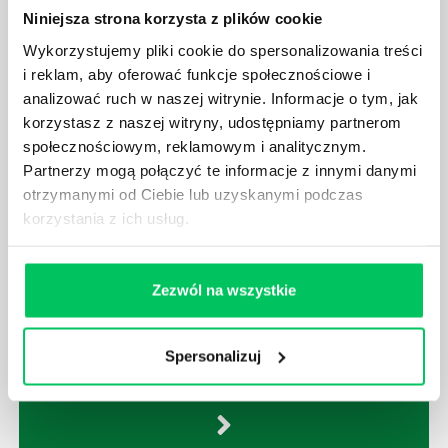
kompetentnych pracowników nie będzie w stanie
Niniejsza strona korzysta z plików cookie
sprawnie realizować swoich zadań, jeśli zabraknie w
Wykorzystujemy pliki cookie do spersonalizowania treści
nim odpowiedniego kierownictwa. Zawsze
i reklam, aby oferować funkcje społecznościowe i
niezbędna jest osoba nadzorująca wszystkie
analizować ruch w naszej witrynie. Informacje o tym, jak
czynności wykonywane przez pracowników.
korzystasz z naszej witryny, udostępniamy partnerom
społecznościowym, reklamowym i analitycznym.
Partnerzy mogą połączyć te informacje z innymi danymi
otrzymanymi od Ciebie lub uzyskanymi podczas
korzystania z ich usług.
JAK BRYGADZISTA MOŻE ROZWINĄĆ SWOJE
KOMPETENCJE MENEDŻERSKIE?
Zezwól na wszystkie
Menedżer to niezwykle ważne stanowisko w każdej
firmie. Osoba je pełniąca jest w pełni odpowiedzialna
za realizację działań podległych mu osób oraz
Spersonalizuj
działu.