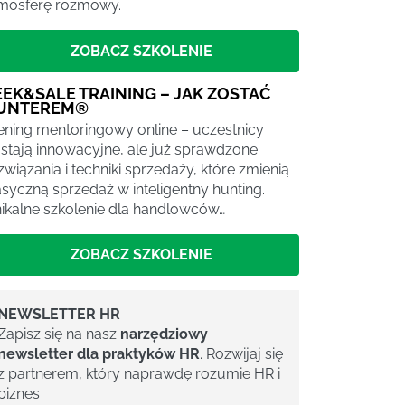
mosferę rozmowy.
ZOBACZ SZKOLENIE
EEK&SALE TRAINING – JAK ZOSTAĆ
UNTEREM®
ening mentoringowy online – uczestnicy
stają innowacyjne, ale już sprawdzone
związania i techniki sprzedaży, które zmienią
asyczną sprzedaż w inteligentny hunting.
ikalne szkolenie dla handlowców…
ZOBACZ SZKOLENIE
NEWSLETTER HR
Zapisz się na nasz
narzędziowy
newsletter dla praktyków HR
. Rozwijaj się
z partnerem, który naprawdę rozumie HR i
biznes