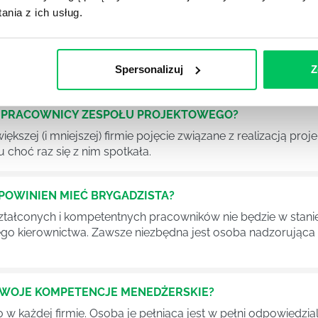
nia z ich usług.
OJEKTOWYCH W ZWINNEJ METODYCE?
rojektami) to szereg czynności mających na celu zrealizowa
im osoby wchodzące w skład specjalnych zespołów projekto
Spersonalizuj
Z
stw.
Ć PRACOWNICY ZESPOŁU PROJEKTOWEGO?
iększej (i mniejszej) firmie pojęcie związane z realizacją pr
 choć raz się z nim spotkała.
POWINIEN MIEĆ BRYGADZISTA?
tałconych i kompetentnych pracowników nie będzie w stani
iego kierownictwa. Zawsze niezbędna jest osoba nadzorując
SWOJE KOMPETENCJE MENEDŻERSKIE?
 każdej firmie. Osoba je pełniąca jest w pełni odpowiedzialn