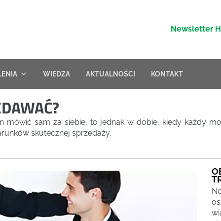
Newsletter 
LENIA
WIEDZA
AKTUALNOŚCI
KONTAKT
ZEDAWAĆ?
n mówić sam za siebie, to jednak w dobie, kiedy każdy mo
warunków skutecznej sprzedaży.
O
T
No
os
wi