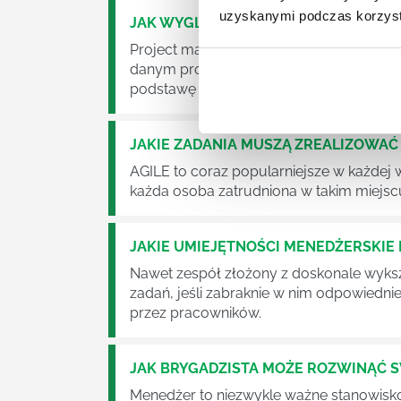
uzyskanymi podczas korzysta
JAK WYGLĄDA PRACA ZESPOŁÓW PR
Project management (czyli zarządzanie p
danym projektem założeń. Zajmują się n
podstawę działalności wielu przedsiębior
JAKIE ZADANIA MUSZĄ ZREALIZOWA
AGILE to coraz popularniejsze w każdej w
każda osoba zatrudniona w takim miejscu
JAKIE UMIEJĘTNOŚCI MENEDŻERSKIE 
Nawet zespół złożony z doskonale wyksz
zadań, jeśli zabraknie w nim odpowiedn
przez pracowników.
JAK BRYGADZISTA MOŻE ROZWINĄĆ 
Menedżer to niezwykle ważne stanowisko w