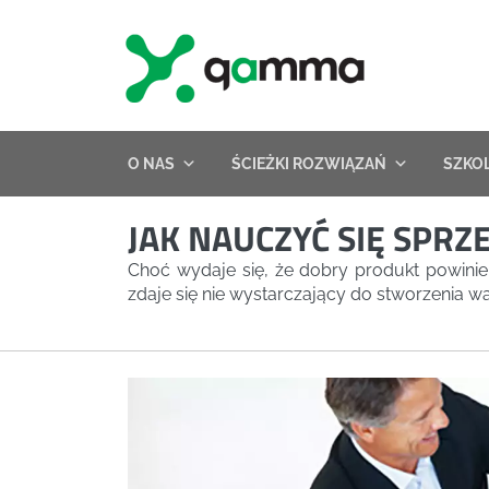
Skip
to
content
O NAS
ŚCIEŻKI ROZWIĄZAŃ
SZKO
JAK NAUCZYĆ SIĘ SPR
Choć wydaje się, że dobry produkt powinie
zdaje się nie wystarczający do stworzenia 