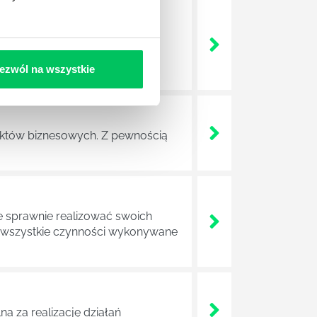
nie wszystkich związanych z
wych, a ich praca stanowi
ezwól na wszystkie
ojektów biznesowych. Z pewnością
e sprawnie realizować swoich
a wszystkie czynności wykonywane
a za realizację działań