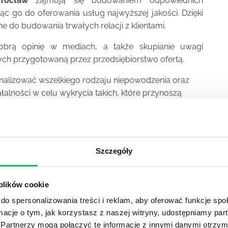
rocław
zajmują się budowaniem odpowiednich
c go do oferowania usług najwyższej jakości. Dzięki
ne do budowania trwałych relacji z klientami.
obrą opinię w mediach, a także skupianie uwagi
h przygotowaną przez przedsiębiorstwo ofertą.
analizować wszelkiego rodzaju niepowodzenia oraz
łalności w celu wykrycia takich, które przynoszą
pienie się na znalezieniu rozwiązania, koniecznego do
Szczegóły
 plików cookie
YKUŁY
do spersonalizowania treści i reklam, aby oferować funkcje sp
ormacje o tym, jak korzystasz z naszej witryny, udostępniamy p
Partnerzy mogą połączyć te informacje z innymi danymi otrzym