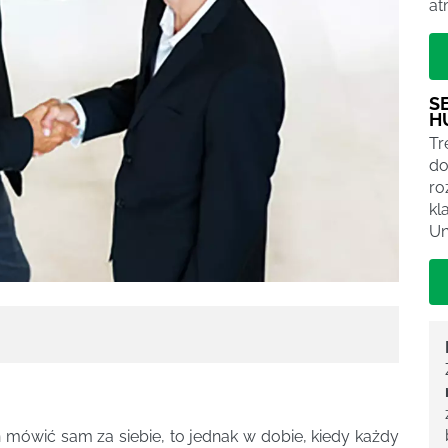
at
S
H
Tr
do
ro
kl
Un
 mówić sam za siebie, to jednak w dobie, kiedy każdy