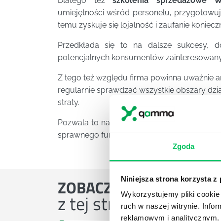
Dlatego też
szkolenia sprzedażowe W
umiejętności wśród personelu, przygotowują
temu zyskuje się lojalność i zaufanie koniecz
Przedkłada się to na dalsze sukcesy, d
potencjalnych konsumentów zainteresowanyc
Z tego też względu firma powinna uważnie 
regularnie sprawdzać wszystkie obszary dzia
straty.
Pozwala to na zlokalizowanie problemu i sku
sprawnego funkcjonowania firmy.
Zgoda
Niniejsza strona korzysta z
ZOBACZ
OSTATNIE ART
z tej strefy wiedzy
Wykorzystujemy pliki cookie 
ruch w naszej witrynie. Inf
reklamowym i analitycznym. 