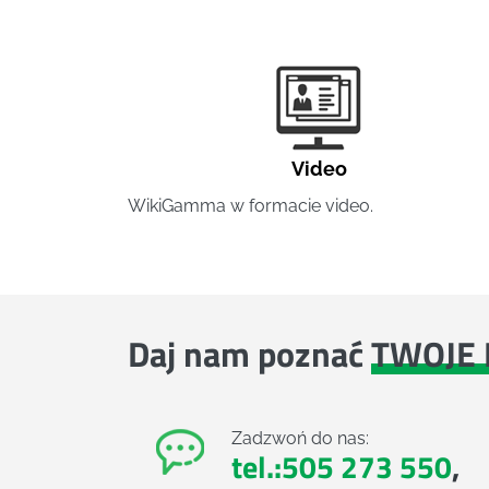
Video
WikiGamma w formacie video.
Daj nam poznać
TWOJE 
Zadzwoń do nas:
tel.:505 273 550
,