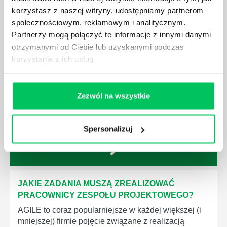
z tej strefy wiedzy
korzystasz z naszej witryny, udostępniamy partnerom
społecznościowym, reklamowym i analitycznym.
JAK WYGLĄDA PRACA ZESPOŁÓW
Partnerzy mogą połączyć te informacje z innymi danymi
PROJEKTOWYCH W ZWINNEJ METODYCE?
otrzymanymi od Ciebie lub uzyskanymi podczas
korzystania z ich usług.
Project management (czyli zarządzanie projektami)
to szereg czynności mających na celu zrealizowanie
wszystkich związanych z danym projektem założeń.
Zajmują się nim osoby wchodzące w skład
Zezwól na wszystkie
specjalnych zespołów projektowych, a ich praca
stanowi podstawę działalności wielu przedsiębiorstw.
Spersonalizuj
JAKIE ZADANIA MUSZĄ ZREALIZOWAĆ
PRACOWNICY ZESPOŁU PROJEKTOWEGO?
AGILE to coraz popularniejsze w każdej większej (i
mniejszej) firmie pojęcie związane z realizacją