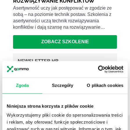
ROZWIĄZYWANIE KONFLIKTÓW
Asertywność uczy jak postępować w zgodzie ze
sobą – na poziomie technik postaw. Szkolenia z
asertywności uczą technik rozwiązywania
konfliktów i dają szansę na rozwiązywanie…
ZOBACZ SZKOLENIE
NEWSLETTER HR
Zapisz się na nasz
narzędziowy newsletter
dla praktyków HR
. Rozwijaj się z partnerem,
który naprawdę rozumie HR i biznes
Zgoda
Szczegóły
O plikach cookies
ZAPISZ SIĘ
Niniejsza strona korzysta z plików cookie
Wykorzystujemy pliki cookie do spersonalizowania treści
i reklam, aby oferować funkcje społecznościowe i
ZOBACZ
OSTATNIE ARTYKUŁY
analizować ruch w naszej witrynie. Informacje o tym, jak