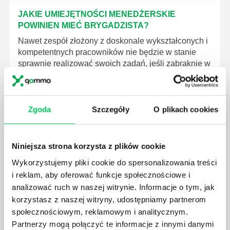
JAKIE UMIEJĘTNOŚCI MENEDŻERSKIE
POWINIEN MIEĆ BRYGADZISTA?
Nawet zespół złożony z doskonale wykształconych i
kompetentnych pracowników nie będzie w stanie
sprawnie realizować swoich zadań, jeśli zabraknie w
nim odpowiedniego kierownictwa. Zawsze
niezbędna jest osoba nadzorująca wszystkie
czynności wykonywane przez pracowników.
Zgoda
Szczegóły
O plikach cookies
Niniejsza strona korzysta z plików cookie
Wykorzystujemy pliki cookie do spersonalizowania treści
JAK BRYGADZISTA MOŻE ROZWINĄĆ SWOJE
i reklam, aby oferować funkcje społecznościowe i
KOMPETENCJE MENEDŻERSKIE?
analizować ruch w naszej witrynie. Informacje o tym, jak
Menedżer to niezwykle ważne stanowisko w każdej
korzystasz z naszej witryny, udostępniamy partnerom
firmie. Osoba je pełniąca jest w pełni odpowiedzialna
społecznościowym, reklamowym i analitycznym.
za realizację działań podległych mu osób oraz
Partnerzy mogą połączyć te informacje z innymi danymi
działu.