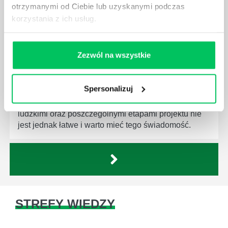
otrzymanymi od Ciebie lub uzyskanymi podczas
korzystania z ich usług.
Zezwól na wszystkie
JAKĄ METODĘ ZARZĄDZANIA POWINIEN ZNAĆ
KAŻDY MENEDŻER?
Spersonalizuj
Istnieje wiele metod zarządzania, które mogą okazać
się niezwykle przydatne. Zarządzanie zasobami
ludzkimi oraz poszczególnymi etapami projektu nie
jest jednak łatwe i warto mieć tego świadomość.
STREFY WIEDZY