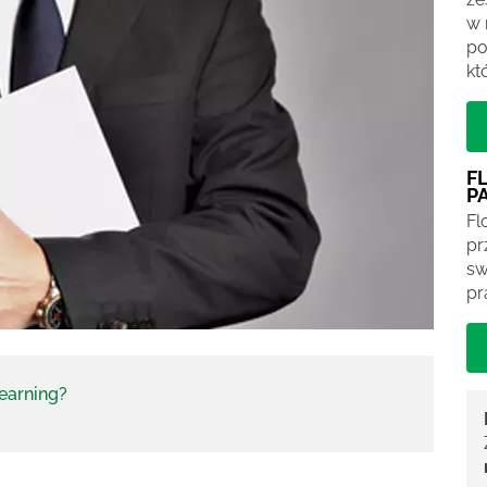
w 
po
kt
F
P
Fl
pr
sw
pr
learning?