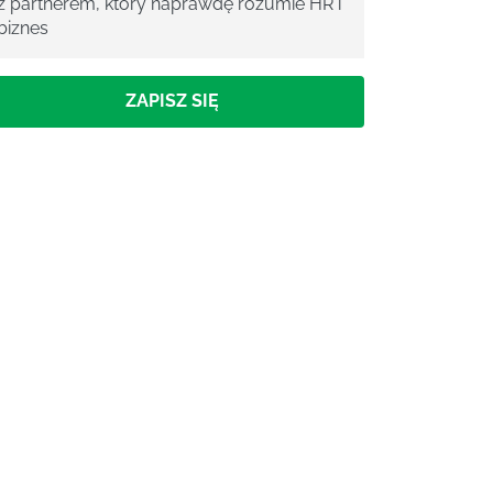
z partnerem, który naprawdę rozumie HR i
biznes
ZAPISZ SIĘ