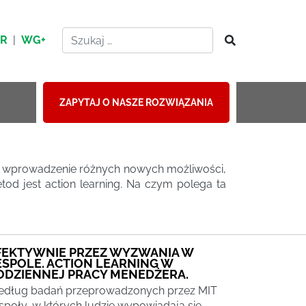
HR
|
WG+
ZAPYTAJ O NASZE ROZWIĄZANIA
kim wprowadzenie różnych nowych możliwości,
tod jest action learning. Na czym polega ta
FEKTYWNIE PRZEZ WYZWANIA W
ESPOLE. ACTION LEARNING W
ODZIENNEJ PRACY MENEDŻERA.
dług badań przeprowadzonych przez MIT
społy, w których ludzie wypowiadają się