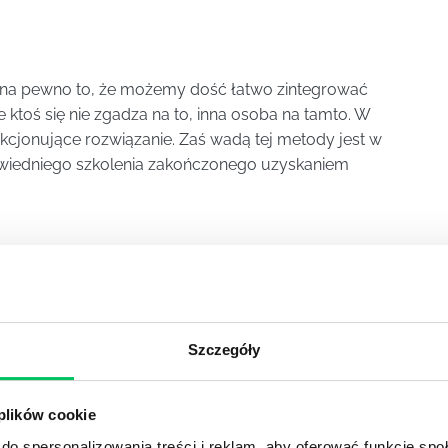
st na pewno to, że możemy dość łatwo zintegrować
 ktoś się nie zgadza na to, inna osoba na tamto. W
kcjonujące rozwiązanie. Zaś wadą tej metody jest w
owiedniego szkolenia zakończonego uzyskaniem
? Otóż przede wszystkim uprawnienia, możliwości oraz
pomniany wcześniej mentor, coach, który nadzoruje
ia. Oczywiście jednak takie szkolenie nie jest dla
ałcenie wyższe w kierunku biznesowo –
Szczegóły
 że action learning to nie tylko prosta rozmowa, ale
które nie są takie proste.
 plików cookie
do spersonalizowania treści i reklam, aby oferować funkcje sp