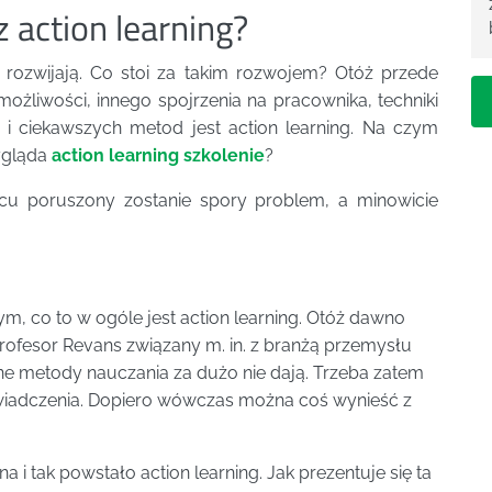
z action learning?
ę rozwijają. Co stoi za takim rozwojem? Otóż przede
liwości, innego spojrzenia na pracownika, techniki
 i ciekawszych metod jest action learning. Na czym
ygląda
action learning szkolenie
?
cu poruszony zostanie spory problem, a minowicie
ym, co to w ogóle jest action learning. Otóż dawno
rofesor Revans związany m. in. z branżą przemysłu
e metody nauczania za dużo nie dają. Trzeba zatem
świadczenia. Dopiero wówczas można coś wynieść z
 i tak powstało action learning. Jak prezentuje się ta