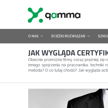
Skip
to
content
O NAS
ŚCIEŻKI ROZWIĄZAŃ
SZKO
JAK WYGLĄDA CERTYFIK
Obecnie przeróżne firmy coraz prężniej się
innego spojrzenia na pracownika, techniki 
metoda? O co tutaj chodzi? Jak wygląda acti