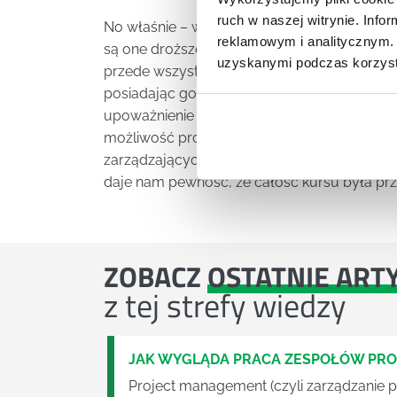
ruch w naszej witrynie. Inf
No właśnie – warto wybierać kursy action le
reklamowym i analitycznym. 
są one droższe, jednak ich wartość jest ni
uzyskanymi podczas korzysta
przede wszystkim każda firma chętniej nas pr
posiadając go, będziemy wpisani na międzyn
upoważnienie oficjalne do zajmowania się m
możliwość profesjonalnej porady i pomocy 
zarządzających organizacją. Oczywiście nie
daje nam pewność, że całość kursu była pr
ZOBACZ
OSTATNIE ART
z tej strefy wiedzy
JAK WYGLĄDA PRACA ZESPOŁÓW PR
Project management (czyli zarządzanie p