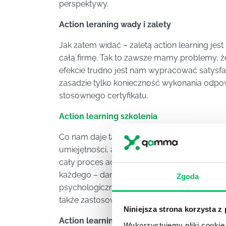
perspektywy.
Action leraning wady i zalety
Jak zatem widać – zaletą action learning je
całą firmę. Tak to zawsze mamy problemy, że
efekcie trudno jest nam wypracować satysfa
zasadzie tylko konieczność wykonania odp
stosownego certyfikatu.
Action learning szkolenia
Co nam daje takie action learning szkolenie
umiejętności, aby pracować właśnie jako ws
cały proces action learning, wszystkie spotkan
każdego – dana osoba musi posiadać wykszt
Zgoda
psychologicznym. Co więcej – warto pamiętać,
także zastosowanie wielu technik i rozwiązań, 
Niniejsza strona korzysta z
Action learning certyfikacja – co nam daje?
Wykorzystujemy pliki cookie 