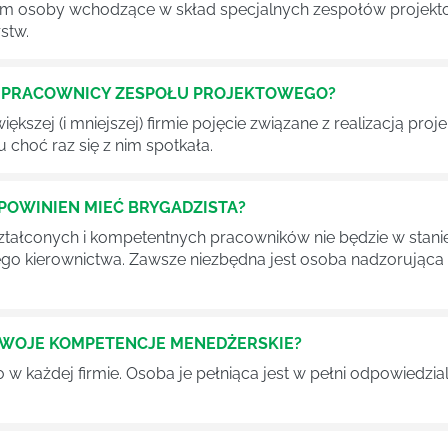
im osoby wchodzące w skład specjalnych zespołów projekto
stw.
Ć PRACOWNICY ZESPOŁU PROJEKTOWEGO?
iększej (i mniejszej) firmie pojęcie związane z realizacją pr
 choć raz się z nim spotkała.
POWINIEN MIEĆ BRYGADZISTA?
tałconych i kompetentnych pracowników nie będzie w stani
iego kierownictwa. Zawsze niezbędna jest osoba nadzorując
SWOJE KOMPETENCJE MENEDŻERSKIE?
 każdej firmie. Osoba je pełniąca jest w pełni odpowiedzialn