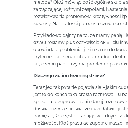
metoda? Otóż mówiąc dość ogólnie skupia s
zarządzającej różnymi zespołami. Następnie
rozwiązywania problemów, kreatywności itp
sukcesy. Nad całością procesu czuwa coach
Przykładowo dajmy na to, że mamy panią Hal
działu reklamy plus oczywiście ok 6 -ciu in
opowiada o problemie, jakim są nie do końca
kryteriami się kieruje chcąc zatrudnić ideal
się, czemu pan Jerzy ma problem z pracown
Dlaczego action learning działa?
Teraz jednak pytanie pojawia się – jakim cu
jest to do końca taka prosta rozmowa. Tu bo
sposobu przeprowadzenia danej rozmowy. C
doświadczenia sprawia, że dużo łatwiej jest
pamiętać, że często pracując w jednym sekto
możliwości. Ktoś pracując zupełnie inaczej,