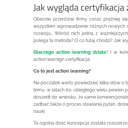
Jak wygląda certyfikacja 
Obecnie przeróżne firmy coraz prężniej si
wszystkim wprowadzenie różnych nowych moż
rozwoju… Wśród nich jedną z ważniejszych
polega ta metoda? O co tutaj chodzi? Jak w
Dlaczego action learning działa
? I w koń
action learnign certyfikacja.
Co to jest action learning?
Na początek warto powiedzieć kilka słów o t
temu, w latach 60. ubiegłego wielu pewien p
doszedł do wniosku, że same konwencjonaln
zadbać także o proces stawiania pytań, do
nauki.
Ta ogólna dość koncepcja została rozszerzona