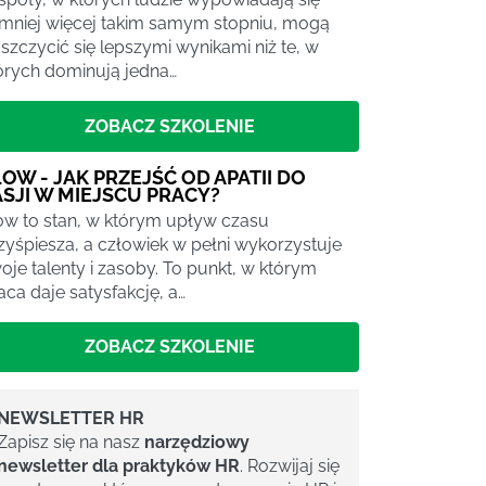
mniej więcej takim samym stopniu, mogą
szczycić się lepszymi wynikami niż te, w
órych dominują jedna…
ZOBACZ SZKOLENIE
LOW - JAK PRZEJŚĆ OD APATII DO
ASJI W MIEJSCU PRACY?
ow to stan, w którym upływ czasu
zyśpiesza, a człowiek w pełni wykorzystuje
oje talenty i zasoby. To punkt, w którym
aca daje satysfakcję, a…
ZOBACZ SZKOLENIE
NEWSLETTER HR
Zapisz się na nasz
narzędziowy
newsletter dla praktyków HR
. Rozwijaj się