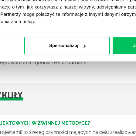
ormacje o tym, jak korzystasz z naszej witryny, udostępniamy p
arning, po których otrzymujemy certyfikat. Oczywiście
Partnerzy mogą połączyć te informacje z innymi danymi otrzym
eporównywalnie większa. Warto bowiem zaznaczyć, że
nia z ich usług.
zyjmie, jeśli będziemy mieć certyfikat. Ponadto
arodową listę osób posiadających takie
etodą action learning. Oprócz tego zyskamy
Spersonalizuj
Z
zarówno od innych coachów jak i osób
 mówiąc już o tym, że
action learning certyfikacja
zeprowadzona zgodnie ze standardami.
YKUŁY
OJEKTOWYCH W ZWINNEJ METODYCE?
rojektami) to szereg czynności mających na celu zrealizowa