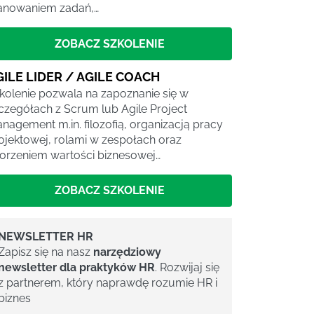
anowaniem zadań,…
ZOBACZ SZKOLENIE
GILE LIDER / AGILE COACH
kolenie pozwala na zapoznanie się w
czegółach z Scrum lub Agile Project
nagement m.in. filozofią, organizacją pracy
ojektowej, rolami w zespołach oraz
orzeniem wartości biznesowej…
ZOBACZ SZKOLENIE
NEWSLETTER HR
Zapisz się na nasz
narzędziowy
newsletter dla praktyków HR
. Rozwijaj się
z partnerem, który naprawdę rozumie HR i
biznes