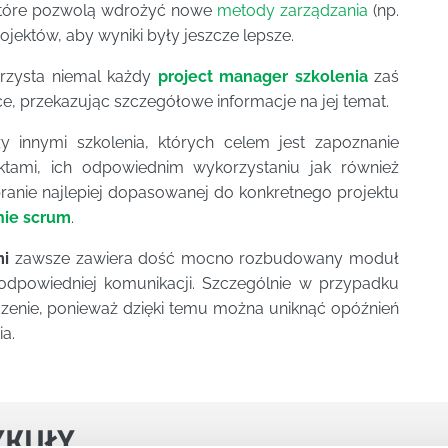
które pozwolą wdrożyć nowe
metody zarządzania
(np.
projektów, aby wyniki były jeszcze lepsze.
orzysta niemal każdy
project manager szkolenia
zaś
ce, przekazując szczegółowe informacje na jej temat.
y innymi szkolenia, których celem jest zapoznanie
ktami, ich odpowiednim wykorzystaniu jak również
ranie najlepiej dopasowanej do konkretnego projektu
nie scrum
.
mi
zawsze zawiera dość mocno rozbudowany moduł
 odpowiedniej komunikacji. Szczególnie w przypadku
enie, ponieważ dzięki temu można uniknąć opóźnień
ia.
YKUŁY