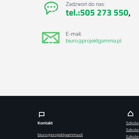
Zadzwoń do nas:
tel.:505 273 550
,
E-mail:
biuro@projektgamma.pl
Kontakt
Szkole
Szkole
biuro@projektgamma.pl
Szkole