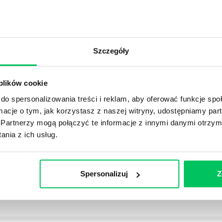
OJEKTOWYCH W ZWINNEJ METODYCE?
Szczegóły
rojektami) to szereg czynności mających na celu zrealizowa
im osoby wchodzące w skład specjalnych zespołów projekto
stw.
 plików cookie
do spersonalizowania treści i reklam, aby oferować funkcje sp
Ć PRACOWNICY ZESPOŁU PROJEKTOWEGO?
ormacje o tym, jak korzystasz z naszej witryny, udostępniamy p
Partnerzy mogą połączyć te informacje z innymi danymi otrzym
iększej (i mniejszej) firmie pojęcie związane z realizacją pr
nia z ich usług.
 choć raz się z nim spotkała.
POWINIEN MIEĆ BRYGADZISTA?
Spersonalizuj
Z
tałconych i kompetentnych pracowników nie będzie w stani
iego kierownictwa. Zawsze niezbędna jest osoba nadzorując