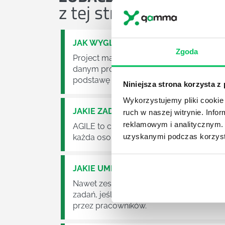
z tej strefy wiedzy
JAK WYGLĄDA PRACA ZESPOŁÓW PR
Zgoda
Project management (czyli zarządzanie p
danym projektem założeń. Zajmują się n
podstawę działalności wielu przedsiębior
Niniejsza strona korzysta z
Wykorzystujemy pliki cookie 
JAKIE ZADANIA MUSZĄ ZREALIZOWA
ruch w naszej witrynie. Inf
reklamowym i analitycznym. 
AGILE to coraz popularniejsze w każdej w
uzyskanymi podczas korzysta
każda osoba zatrudniona w takim miejscu
JAKIE UMIEJĘTNOŚCI MENEDŻERSKIE 
Nawet zespół złożony z doskonale wyksz
zadań, jeśli zabraknie w nim odpowiedn
przez pracowników.