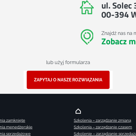
ul. Solec
00-394 
Znajdź nas na 
Zobacz m
lub użyj formularza
ZAPYTAJ O NASZE ROZWIĄZANIA
nia zamknięte
Szkolenia – zarządzanie zmianą
nia menedżerskie
Szkolenia – zarządzanie czasem
nia sprzedażowe
Szkolenie – zarządzanie sprzedaż