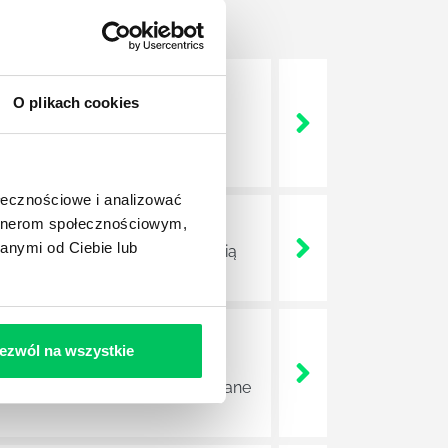
O plikach cookies
nie wszystkich związanych z
wych, a ich praca stanowi
ołecznościowe i analizować
artnerom społecznościowym,
anymi od Ciebie lub
ojektów biznesowych. Z pewnością
ezwól na wszystkie
e sprawnie realizować swoich
a wszystkie czynności wykonywane