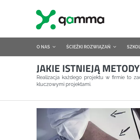
Skip
to
content
O NAS
ŚCIEŻKI ROZWIĄZAŃ
SZKO
JAKIE ISTNIEJĄ METO
Realizacja każdego projektu w firmie to z
kluczowymi projektami.