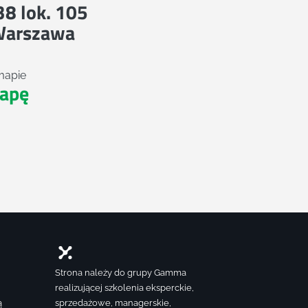
 38 lok. 105
Warszawa
mapie
apę
Strona należy do grupy Gamma
realizującej szkolenia eksperckie,
ą
sprzedażowe, managerskie,