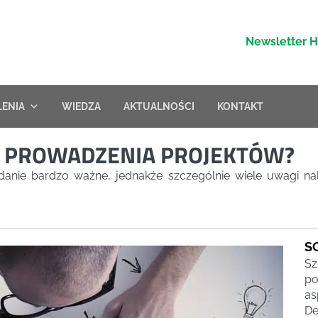
Newsletter 
LENIA
WIEDZA
AKTUALNOŚCI
KONTAKT
DY PROWADZENIA PROJEKTÓW?
adanie bardzo ważne, jednakże szczególnie wiele uwagi n
S
Sz
po
as
De