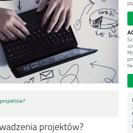
pl
A
Sz
sz
Ma
pr
tw
 projektów?
rowadzenia projektów?