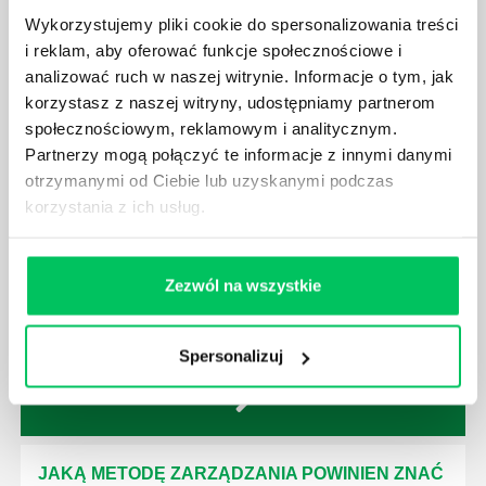
nim odpowiedniego kierownictwa. Zawsze
Wykorzystujemy pliki cookie do spersonalizowania treści
niezbędna jest osoba nadzorująca wszystkie
i reklam, aby oferować funkcje społecznościowe i
czynności wykonywane przez pracowników.
analizować ruch w naszej witrynie. Informacje o tym, jak
korzystasz z naszej witryny, udostępniamy partnerom
społecznościowym, reklamowym i analitycznym.
Partnerzy mogą połączyć te informacje z innymi danymi
otrzymanymi od Ciebie lub uzyskanymi podczas
JAK BRYGADZISTA MOŻE ROZWINĄĆ SWOJE
korzystania z ich usług.
KOMPETENCJE MENEDŻERSKIE?
Menedżer to niezwykle ważne stanowisko w każdej
firmie. Osoba je pełniąca jest w pełni odpowiedzialna
Zezwól na wszystkie
za realizację działań podległych mu osób oraz
działu.
Spersonalizuj
JAKĄ METODĘ ZARZĄDZANIA POWINIEN ZNAĆ