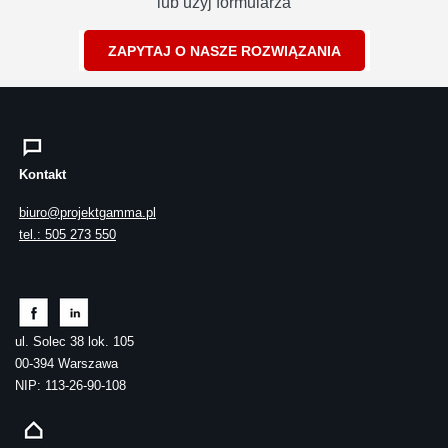
lub użyj formularza
ZAPYTAJ O NASZE ROZWIĄZANIA
Kontakt
biuro@projektgamma.pl
tel.: 505 273 550
ul. Solec 38 lok. 105
00-394 Warszawa
NIP: 113-26-90-108