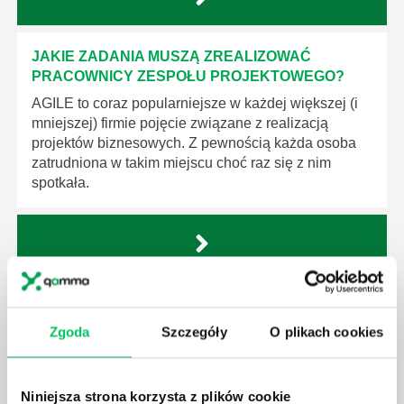
JAKIE ZADANIA MUSZĄ ZREALIZOWAĆ
PRACOWNICY ZESPOŁU PROJEKTOWEGO?
AGILE to coraz popularniejsze w każdej większej (i
mniejszej) firmie pojęcie związane z realizacją
projektów biznesowych. Z pewnością każda osoba
zatrudniona w takim miejscu choć raz się z nim
spotkała.
JAKIE UMIEJĘTNOŚCI MENEDŻERSKIE
POWINIEN MIEĆ BRYGADZISTA?
Zgoda
Szczegóły
O plikach cookies
Nawet zespół złożony z doskonale wykształconych i
kompetentnych pracowników nie będzie w stanie
sprawnie realizować swoich zadań, jeśli zabraknie w
Niniejsza strona korzysta z plików cookie