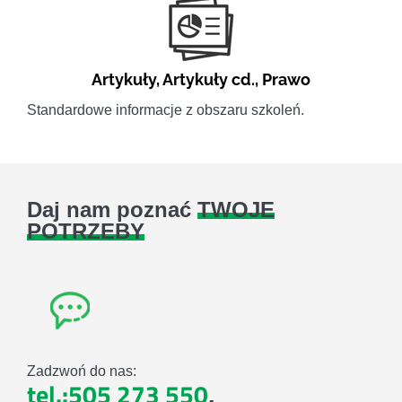
Artykuły
,
Artykuły cd.
,
Prawo
Standardowe informacje z obszaru szkoleń.
Daj nam poznać
TWOJE
POTRZEBY
Zadzwoń do nas:
tel.:505 273 550
,