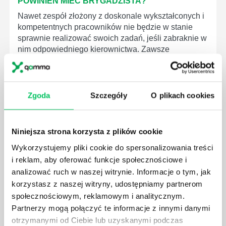
POWINIEN MIEĆ BRYGADZISTA?
Nawet zespół złożony z doskonale wykształconych i
kompetentnych pracowników nie będzie w stanie
sprawnie realizować swoich zadań, jeśli zabraknie w
nim odpowiedniego kierownictwa. Zawsze
niezbędna jest osoba nadzorująca wszystkie
czynności wykonywane przez pracowników.
Zgoda
Szczegóły
O plikach cookies
Niniejsza strona korzysta z plików cookie
JAK BRYGADZISTA MOŻE ROZWINĄĆ SWOJE
Wykorzystujemy pliki cookie do spersonalizowania treści
KOMPETENCJE MENEDŻERSKIE?
i reklam, aby oferować funkcje społecznościowe i
Menedżer to niezwykle ważne stanowisko w każdej
analizować ruch w naszej witrynie. Informacje o tym, jak
firmie. Osoba je pełniąca jest w pełni odpowiedzialna
korzystasz z naszej witryny, udostępniamy partnerom
za realizację działań podległych mu osób oraz
społecznościowym, reklamowym i analitycznym.
działu.
Partnerzy mogą połączyć te informacje z innymi danymi
otrzymanymi od Ciebie lub uzyskanymi podczas