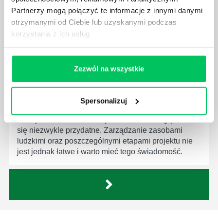
firmie. Osoba je pełniąca jest w pełni odpowiedzialna
Partnerzy mogą połączyć te informacje z innymi danymi
za realizację działań podległych mu osób oraz
otrzymanymi od Ciebie lub uzyskanymi podczas
działu.
korzystania z ich usług.
Zezwól na wszystkie
JAKĄ METODĘ ZARZĄDZANIA POWINIEN ZNAĆ
Spersonalizuj
KAŻDY MENEDŻER?
Istnieje wiele metod zarządzania, które mogą okazać
się niezwykle przydatne. Zarządzanie zasobami
ludzkimi oraz poszczególnymi etapami projektu nie
jest jednak łatwe i warto mieć tego świadomość.