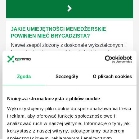
JAKIE UMIEJĘTNOŚCI MENEDŻERSKIE
POWINIEN MIEĆ BRYGADZISTA?
Nawet zespół złożony z doskonale wykształconych i
kompetentnych pracowników nie będzie w stanie
sprawnie realizować swoich zadań, jeśli zabraknie w
nim odpowiedniego kierownictwa. Zawsze
niezbędna jest osoba nadzorująca wszystkie
Zgoda
Szczegóły
O plikach cookies
czynności wykonywane przez pracowników.
Niniejsza strona korzysta z plików cookie
Wykorzystujemy pliki cookie do spersonalizowania treści
i reklam, aby oferować funkcje społecznościowe i
JAK BRYGADZISTA MOŻE ROZWINĄĆ SWOJE
analizować ruch w naszej witrynie. Informacje o tym, jak
KOMPETENCJE MENEDŻERSKIE?
korzystasz z naszej witryny, udostępniamy partnerom
Menedżer to niezwykle ważne stanowisko w każdej
społecznościowym, reklamowym i analitycznym.