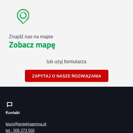
Znajdź nas na mapie
Zobacz mapę
lub użyj formularza
ZAPYTAJ O NASZE ROZWIĄZANIA
Kontakt
biuro@projektgamma.pl
tel.: 505 273 550