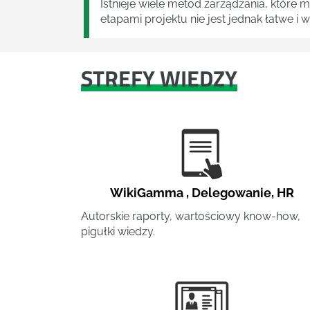
Istnieje wiele metod zarządzania, które
etapami projektu nie jest jednak łatwe i
STREFY WIEDZY
WikiGamma
,
Delegowanie
,
HR
Autorskie raporty, wartościowy know-how,
pigułki wiedzy.