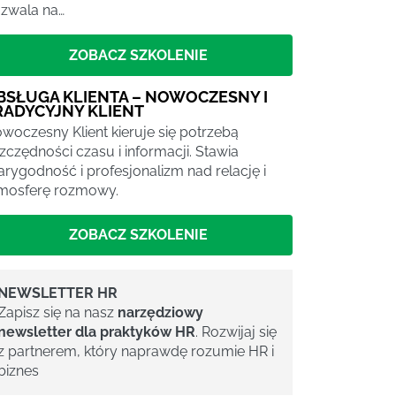
zwala na…
ZOBACZ SZKOLENIE
BSŁUGA KLIENTA – NOWOCZESNY I
RADYCYJNY KLIENT
woczesny Klient kieruje się potrzebą
zczędności czasu i informacji. Stawia
arygodność i profesjonalizm nad relację i
mosferę rozmowy.
ZOBACZ SZKOLENIE
NEWSLETTER HR
Zapisz się na nasz
narzędziowy
newsletter dla praktyków HR
. Rozwijaj się
z partnerem, który naprawdę rozumie HR i
biznes