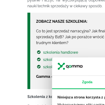
pytanie i liczyć na wyczerpującą odpowie
nauki technik sprzedaży w ciekawy sposób.
ZOBACZ NASZE SZKOLENIA:
Co to jest sprzedaż narracyjna? Jak fi
sprzedaży B2B? Jak po porażce wrócić 
trudnym klientem?
szkolenia handlowe
szkolenie telemarketing
szkolenie z negocjacji
Gamma – firma szkoleniowa roku.
Zgoda
Szkolenia z kompetencji miękkich
Niniejsza strona korzysta z
Wykorzystujemy pliki cookie 