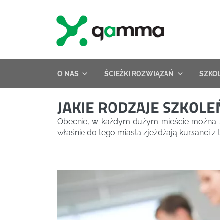
Skip
to
content
O NAS
ŚCIEŻKI ROZWIĄZAŃ
SZKO
JAKIE RODZAJE SZKOL
Obecnie, w każdym dużym mieście można zn
właśnie do tego miasta zjeżdżają kursanci z