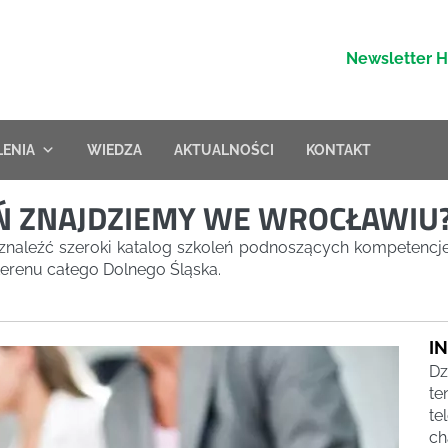
Newsletter 
LENIA
WIEDZA
AKTUALNOŚCI
KONTAKT
EŃ ZNAJDZIEMY WE WROCŁAWIU
aleźć szeroki katalog szkoleń podnoszących kompetencje
 terenu całego Dolnego Śląska.
I
Dz
te
te
ch