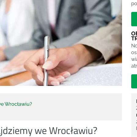
po
O
T
No
os
wi
at
 we Wrocławiu?
najdziemy we Wrocławiu?