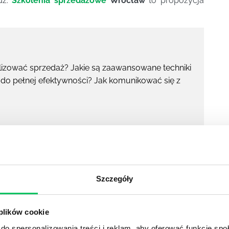
dź.
Szkolenia sprzedażowe
Wrocław
to propozycja
nalizować sprzedaż? Jakie są zaawansowane techniki
do pełnej efektywności? Jak komunikować się z
Szczegóły
 plików cookie
do spersonalizowania treści i reklam, aby oferować funkcje sp