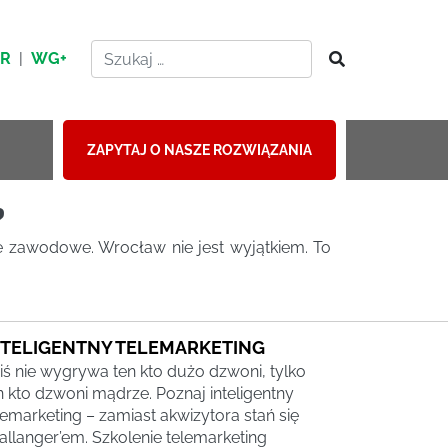
HR
|
WG+
ZAPYTAJ O NASZE ROZWIĄZANIA
?
 zawodowe. Wrocław nie jest wyjątkiem. To
NTELIGENTNY TELEMARKETING
iś nie wygrywa ten kto dużo dzwoni, tylko
n kto dzwoni mądrze. Poznaj inteligentny
lemarketing – zamiast akwizytora stań się
allanger’em. Szkolenie telemarketing