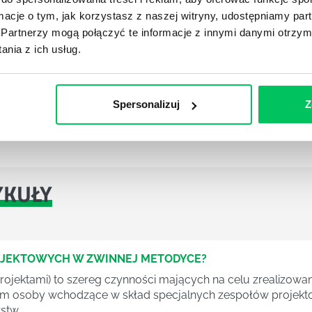
ocławia warto zwrócić także uwagę na bogatą ofertę
ormacje o tym, jak korzystasz z naszej witryny, udostępniamy p
e w obszarze umiejętności miękkich. Praca w
Partnerzy mogą połączyć te informacje z innymi danymi otrzym
onfliktów – to tylko niektóre produkty szkoleniowe
nia z ich usług.
a pracownika nie tylko pod kątem tego jakie posiada
zy potrafi pracować w grupie. Jest to jedna z obecnie
Spersonalizuj
Z
.
YKUŁY
OJEKTOWYCH W ZWINNEJ METODYCE?
rojektami) to szereg czynności mających na celu zrealizowa
im osoby wchodzące w skład specjalnych zespołów projekto
stw.