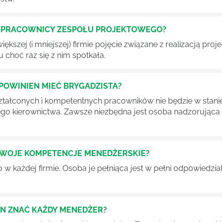
Ć PRACOWNICY ZESPOŁU PROJEKTOWEGO?
iększej (i mniejszej) firmie pojęcie związane z realizacją pr
 choć raz się z nim spotkała.
POWINIEN MIEĆ BRYGADZISTA?
tałconych i kompetentnych pracowników nie będzie w stani
iego kierownictwa. Zawsze niezbędna jest osoba nadzorując
SWOJE KOMPETENCJE MENEDŻERSKIE?
 każdej firmie. Osoba je pełniąca jest w pełni odpowiedzialn
EN ZNAĆ KAŻDY MENEDŻER?