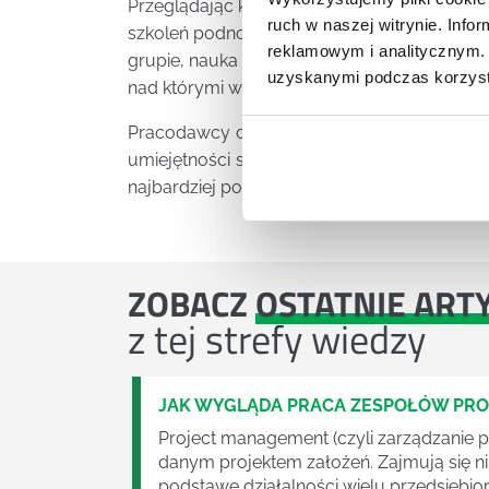
Przeglądając katalog szkoleń na terenie Wr
ruch w naszej witrynie. Inf
szkoleń podnoszących kompetencje zawodow
reklamowym i analitycznym. 
grupie, nauka asertywności, wychodzenie z k
uzyskanymi podczas korzysta
nad którymi warto się zastanowić.
Pracodawcy coraz częściej patrzą bowiem n
umiejętności stricte zawodowe ale też np. c
najbardziej pożądanych cech u pracowników
ZOBACZ
OSTATNIE ART
z tej strefy wiedzy
JAK WYGLĄDA PRACA ZESPOŁÓW PR
Project management (czyli zarządzanie p
danym projektem założeń. Zajmują się n
podstawę działalności wielu przedsiębior