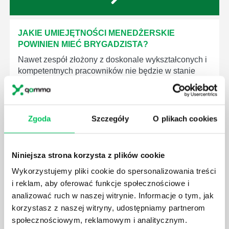
JAKIE UMIEJĘTNOŚCI MENEDŻERSKIE
POWINIEN MIEĆ BRYGADZISTA?
Nawet zespół złożony z doskonale wykształconych i
kompetentnych pracowników nie będzie w stanie
sprawnie realizować swoich zadań, jeśli zabraknie w
nim odpowiedniego kierownictwa. Zawsze
niezbędna jest osoba nadzorująca wszystkie
czynności wykonywane przez pracowników.
Zgoda
Szczegóły
O plikach cookies
Niniejsza strona korzysta z plików cookie
Wykorzystujemy pliki cookie do spersonalizowania treści
i reklam, aby oferować funkcje społecznościowe i
JAK BRYGADZISTA MOŻE ROZWINĄĆ SWOJE
analizować ruch w naszej witrynie. Informacje o tym, jak
KOMPETENCJE MENEDŻERSKIE?
korzystasz z naszej witryny, udostępniamy partnerom
Menedżer to niezwykle ważne stanowisko w każdej
społecznościowym, reklamowym i analitycznym.
firmie. Osoba je pełniąca jest w pełni odpowiedzialna