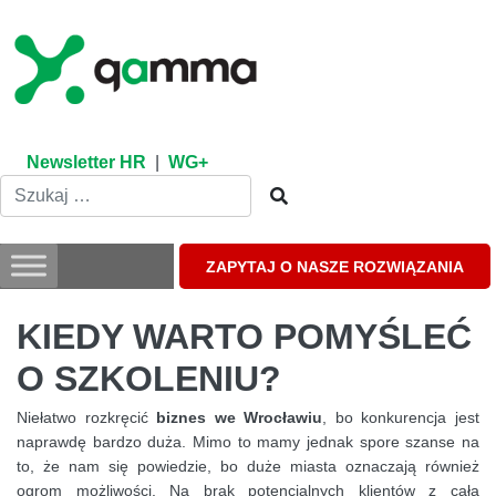
Skip
to
content
Newsletter HR
|
WG+
ZAPYTAJ O NASZE ROZWIĄZANIA
KIEDY WARTO POMYŚLEĆ
O SZKOLENIU?
Niełatwo rozkręcić
biznes we Wrocławiu
, bo konkurencja jest
naprawdę bardzo duża. Mimo to mamy jednak spore szanse na
to, że nam się powiedzie, bo duże miasta oznaczają również
ogrom możliwości. Na brak potencjalnych klientów z całą