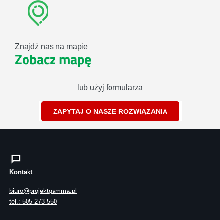
Znajdź nas na mapie
Zobacz mapę
lub użyj formularza
ZAPYTAJ O NASZE ROZWIĄZANIA
Kontakt
biuro@projektgamma.pl
tel.: 505 273 550