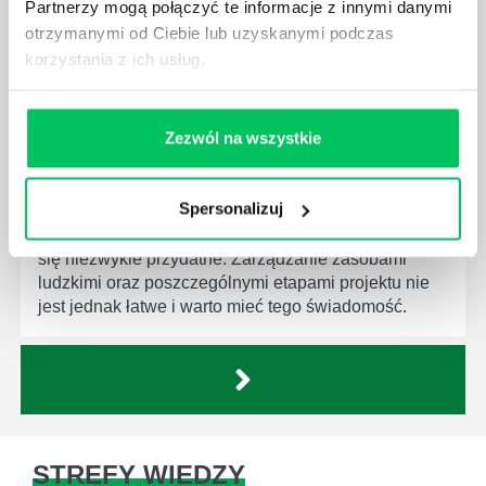
Partnerzy mogą połączyć te informacje z innymi danymi
za realizację działań podległych mu osób oraz
otrzymanymi od Ciebie lub uzyskanymi podczas
działu.
korzystania z ich usług.
Zezwól na wszystkie
JAKĄ METODĘ ZARZĄDZANIA POWINIEN ZNAĆ
KAŻDY MENEDŻER?
Spersonalizuj
Istnieje wiele metod zarządzania, które mogą okazać
się niezwykle przydatne. Zarządzanie zasobami
ludzkimi oraz poszczególnymi etapami projektu nie
jest jednak łatwe i warto mieć tego świadomość.
STREFY WIEDZY