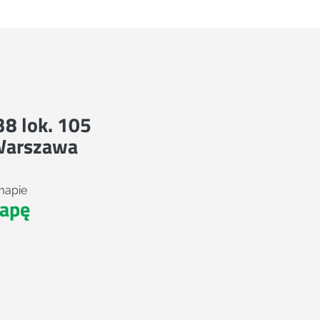
 38 lok. 105
Warszawa
mapie
apę