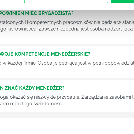
POWINIEN MIEĆ BRYGADZISTA?
tałconych i kompetentnych pracowników nie będzie w stani
iego kierownictwa. Zawsze niezbędna jest osoba nadzorując
SWOJE KOMPETENCJE MENEDŻERSKIE?
 każdej firmie. Osoba je pełniąca jest w pełni odpowiedzialn
EN ZNAĆ KAŻDY MENEDŻER?
 mogą okazać się niezwykle przydatne. Zarządzanie zasobami
 warto mieć tego świadomość.