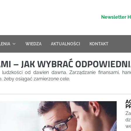
Newsletter 
LENIA
WIEDZA
AKTUALNOŚCI
KONTAKT
MI – JAK WYBRAĆ ODPOWIEDN
 ludzkości od dawien dawna. Zarządzanie finansami, han
o, żeby osiągać zamierzone cele.
A
P
Za
dz
we