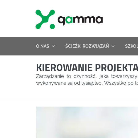
Skip
to
content
O NAS
ŚCIEŻKI ROZWIĄZAŃ
SZKO
KIEROWANIE PROJEKTA
Zarządzanie to czynność, jaka towarzyszy
wykonywane są od tysiącleci. Wszystko po t