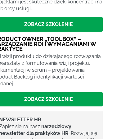
ojektami jest skuteczne dzięki koncentracji na
biorcy usługi…
ZOBACZ SZKOLENIE
RODUCT OWNER „TOOLBOX” –
ARZĄDZANIE ROI I WYMAGANIAMI W
RAKTYCE
 wizji produktu do działającego rozwiązania
warsztaty z formułowania wizji projektu,
kumentacji w scrum – projektowania
oduct Backlog i identyfikacji wartości
danej.
ZOBACZ SZKOLENIE
NEWSLETTER HR
Zapisz się na nasz
narzędziowy
newsletter dla praktyków HR
. Rozwijaj się