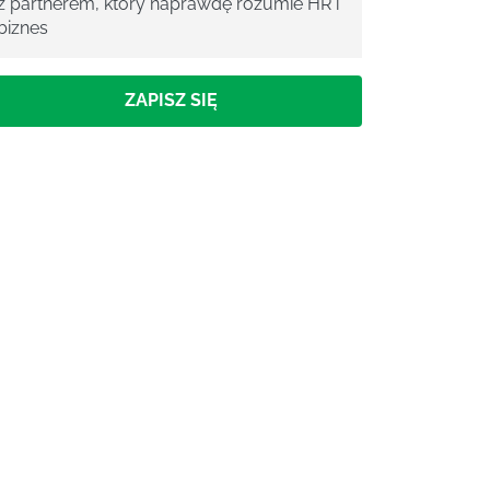
z partnerem, który naprawdę rozumie HR i
biznes
ZAPISZ SIĘ