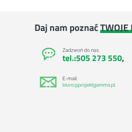
Daj nam poznać
TWOJE 
Zadzwoń do nas:
tel.:505 273 550
,
E-mail:
biuro@projektgamma.pl