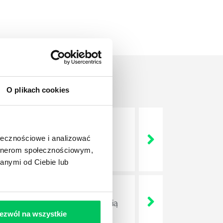
O plikach cookies
nie wszystkich związanych z
ołecznościowe i analizować
wych, a ich praca stanowi
artnerom społecznościowym,
anymi od Ciebie lub
ojektów biznesowych. Z pewnością
ezwól na wszystkie