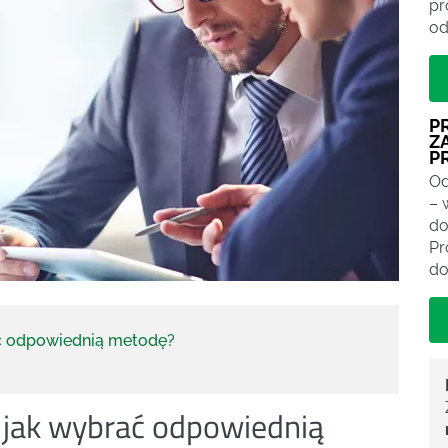
pr
od
P
Z
P
Od
– 
do
Pr
do
ać odpowiednią metodę?
 jak wybrać odpowiednią