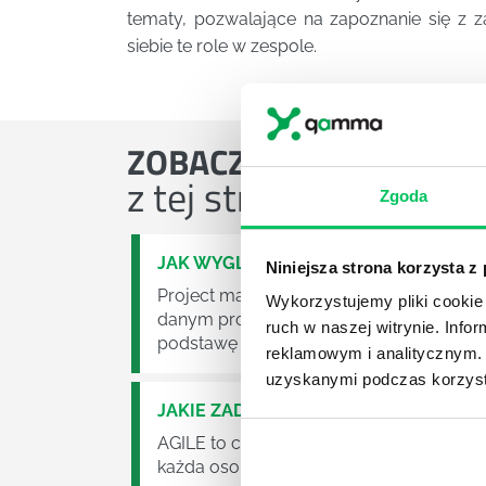
tematy, pozwalające na zapoznanie się z
siebie te role w zespole.
ZOBACZ
OSTATNIE ART
z tej strefy wiedzy
Zgoda
JAK WYGLĄDA PRACA ZESPOŁÓW PR
Niniejsza strona korzysta z
Project management (czyli zarządzanie p
Wykorzystujemy pliki cookie 
danym projektem założeń. Zajmują się n
ruch w naszej witrynie. Inf
podstawę działalności wielu przedsiębior
reklamowym i analitycznym. 
uzyskanymi podczas korzysta
JAKIE ZADANIA MUSZĄ ZREALIZOWA
AGILE to coraz popularniejsze w każdej w
każda osoba zatrudniona w takim miejscu