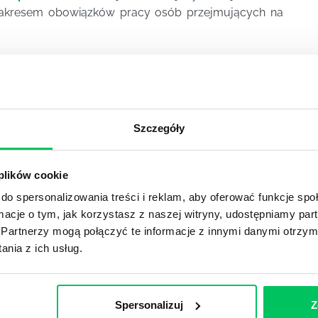
 zakresem obowiązków pracy osób przejmujących na
YKUŁY
Szczegóły
OJEKTOWYCH W ZWINNEJ METODYCE?
 plików cookie
rojektami) to szereg czynności mających na celu zrealizowa
do spersonalizowania treści i reklam, aby oferować funkcje sp
im osoby wchodzące w skład specjalnych zespołów projekto
ormacje o tym, jak korzystasz z naszej witryny, udostępniamy p
stw.
Partnerzy mogą połączyć te informacje z innymi danymi otrzym
nia z ich usług.
Ć PRACOWNICY ZESPOŁU PROJEKTOWEGO?
iększej (i mniejszej) firmie pojęcie związane z realizacją pr
 choć raz się z nim spotkała.
Spersonalizuj
Z