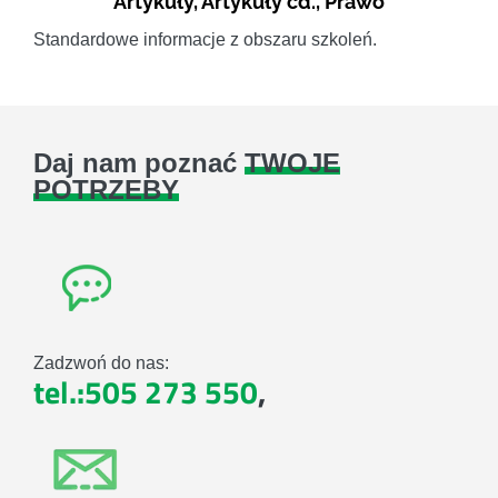
Artykuły
,
Artykuły cd.
,
Prawo
Standardowe informacje z obszaru szkoleń.
Daj nam poznać
TWOJE
POTRZEBY
Zadzwoń do nas:
tel.:505 273 550
,