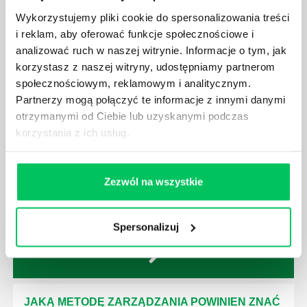
nim odpowiedniego kierownictwa. Zawsze
Wykorzystujemy pliki cookie do spersonalizowania treści
niezbędna jest osoba nadzorująca wszystkie
i reklam, aby oferować funkcje społecznościowe i
czynności wykonywane przez pracowników.
analizować ruch w naszej witrynie. Informacje o tym, jak
korzystasz z naszej witryny, udostępniamy partnerom
społecznościowym, reklamowym i analitycznym.
Partnerzy mogą połączyć te informacje z innymi danymi
otrzymanymi od Ciebie lub uzyskanymi podczas
JAK BRYGADZISTA MOŻE ROZWINĄĆ SWOJE
korzystania z ich usług.
KOMPETENCJE MENEDŻERSKIE?
Menedżer to niezwykle ważne stanowisko w każdej
firmie. Osoba je pełniąca jest w pełni odpowiedzialna
Zezwól na wszystkie
za realizację działań podległych mu osób oraz
działu.
Spersonalizuj
JAKĄ METODĘ ZARZĄDZANIA POWINIEN ZNAĆ