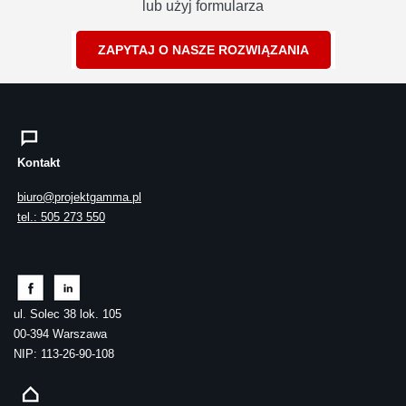
lub użyj formularza
ZAPYTAJ O NASZE ROZWIĄZANIA
Kontakt
biuro@projektgamma.pl
tel.: 505 273 550
ul. Solec 38 lok. 105
00-394 Warszawa
NIP: 113-26-90-108