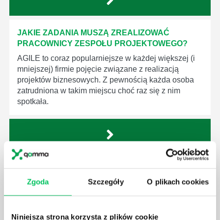
JAKIE ZADANIA MUSZĄ ZREALIZOWAĆ
PRACOWNICY ZESPOŁU PROJEKTOWEGO?
AGILE to coraz popularniejsze w każdej większej (i
mniejszej) firmie pojęcie związane z realizacją
projektów biznesowych. Z pewnością każda osoba
zatrudniona w takim miejscu choć raz się z nim
spotkała.
JAKIE UMIEJĘTNOŚCI MENEDŻERSKIE
POWINIEN MIEĆ BRYGADZISTA?
Zgoda
Szczegóły
O plikach cookies
Nawet zespół złożony z doskonale wykształconych i
kompetentnych pracowników nie będzie w stanie
sprawnie realizować swoich zadań, jeśli zabraknie w
Niniejsza strona korzysta z plików cookie